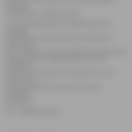
aktivitātēs
«Opā, kāp ārā» un «Reibuma brilles».
Jaunās tehniskās apskates stacijas darba laiks būs
nemainīgs:
darba dienās no pulksten 8 līdz 20 un sestdienās no
pulksten 8.30
līdz 15. Jāpiebilst, ka transportlīdzekļu tehnisko kontroli
Jelgavas apskates stacijā jau 20 gadu veic CSDD
akreditētais
uzņēmums SIA «Auteko & TUV Latvija», līdz ar to arī
jaunajā stacijā
varēs saņemt tikai SIA «Auteko & TUV Latvija»
nodrošināto
pakalpojumu.
Foto: «Jelgavas Vēstnesis»