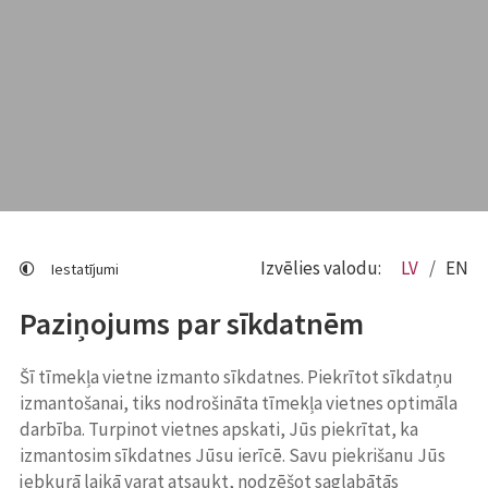
Izvēlies valodu:
LV
EN
Iestatījumi
Paziņojums par sīkdatnēm
Šī tīmekļa vietne izmanto sīkdatnes. Piekrītot sīkdatņu
izmantošanai, tiks nodrošināta tīmekļa vietnes optimāla
darbība. Turpinot vietnes apskati, Jūs piekrītat, ka
izmantosim sīkdatnes Jūsu ierīcē. Savu piekrišanu Jūs
jebkurā laikā varat atsaukt, nodzēšot saglabātās