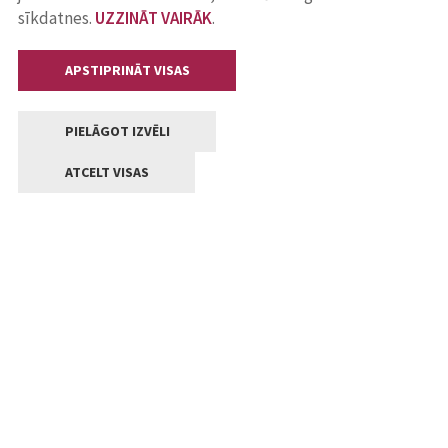
sīkdatnes.
UZZINĀT VAIRĀK
.
APSTIPRINĀT VISAS
PIELĀGOT IZVĒLI
ATCELT VISAS
Kontakti
Jelgavas valstpilsētas pašvaldība
Lielā iela 11, Jelgava, LV-3001