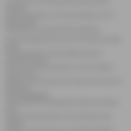
Tas nozīmē, ka no 20. septembra Satiksmes ielā 2a
tehniskās
apskates pakalpojums vairs nebūs pieejams, bet tur
paliks vadītāju
kvalifikācija un transportlīdzekļu reģistrācija.
Portāls www.jelgavasvestnesis.lv jau rakstīja, ka svinīga
jaunās
tehniskās apskates stacijas atklāšana notiks 22.
septembrī pulksten
18. Pēc tam tur līdz pat pulksten 1 notiks Tehniskās
apskates nakts
pasākums, kurā interesenti bez maksas varēs veikt auto
diagnostiku,
iepriekš
piesakoties
.
Tāpat ikvienam būs iespēja pārliecināties par drošības
jostas
lietošanas nepieciešamību, kā arī apreibinošo vielu
negatīvo
ietekmi uz cilvēka reakcijas un koordinācijas spējām