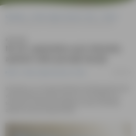
Sākumlapa
Portāla “Jelgavas Vēstnesis” arhīvs
Pilsētā
No 20. septembra auto tehnisko apskati veiks jaunajā stacijā
Klausīties
No 20. septembra auto tehnisko
apskati veiks jaunajā stacijā
18/09/2018
Pilsētā
Portāla “Jelgavas Vēstnesis” arhīvs
Vēl šodien un rīt transportlīdzekļu tehniskā apskate tiek
veikta Satiksmes ielā 2a, bet jau no ceturtdienas, 20.
septembra, šoferiem būs jādodas uz jauno tehniskās
apskates staciju Aviācijas ielā 40.