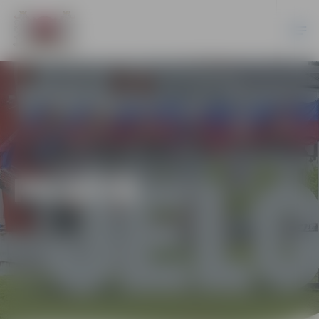
PILSĒTĀ