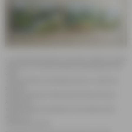
«Jaunā tehniskās apskates stacija sāks strādāt ceturtdien
pulksten 8, un transportlīdzekļu tehniskā apskate tiek
veikta
rindas kārtībā bez iepriekšēja pieraksta,» norāda Ceļu
satiksmes
drošības direkcijas (CSDD) pārstāvis Rolands Rumba.
Aviācijas ielā
tehniskās apskates pakalpojums būs pieejams pilnā
apmērā – arī
norēķināties varēs tur.