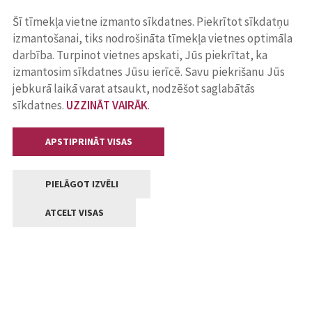
Šī tīmekļa vietne izmanto sīkdatnes. Piekrītot sīkdatņu
izmantošanai, tiks nodrošināta tīmekļa vietnes optimāla
darbība. Turpinot vietnes apskati, Jūs piekrītat, ka
izmantosim sīkdatnes Jūsu ierīcē. Savu piekrišanu Jūs
jebkurā laikā varat atsaukt, nodzēšot saglabātās
sīkdatnes.
UZZINĀT VAIRĀK
.
APSTIPRINĀT VISAS
PIELĀGOT IZVĒLI
ATCELT VISAS