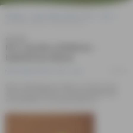
Sākumlapa
Portāla “Jelgavas Vēstnesis” arhīvs
Sports
No 4. janvāra svētdienas – badmintona dienas
Klausīties
No 4. janvāra svētdienas –
badmintona dienas
02/01/2015
Portāla “Jelgavas Vēstnesis” arhīvs
Sports
Sākot ar 2015. gada pirmo nedēļu, LLU Sporta centrā
divas stundas svētdienās ir rezervētas badmintonam.
Pirmā nodarbība – jau 4. janvārī pulksten 11.