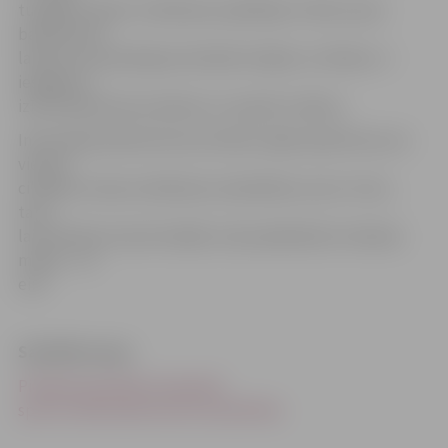
tuvējām vietām. Svētdienas spēlētāju rīcībā ir pieci
badmintona
laukumi ar pastāvīgi iezīmētām līnijām un tīkliem. Ir
iespēja arī
izīrēt badmintona raketes un nopirkt volānus.
Informācija badmintona kustības mājas lapā liecina, ka
vienam
cilvēkam vienas svētdienas nodarbības cena ir 3 eiro,
taču,
lai motivētu braukt biežāk, tiek piedāvātā arī mēneša
maksa – 10
eiro.
Saistītās ziņas
Piedāvā apmeklēt olimpiskā
sporta veida badmintona nodarbības