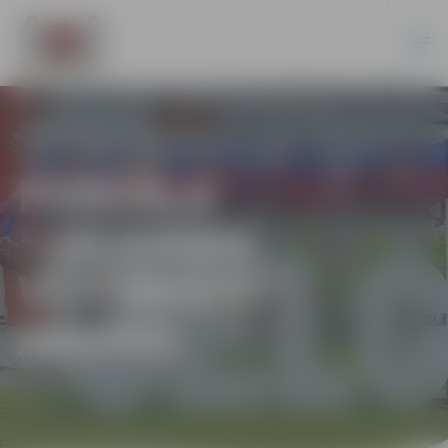
PORTĀLA
“JELGAVAS
VĒSTNESIS”
ARHĪVS