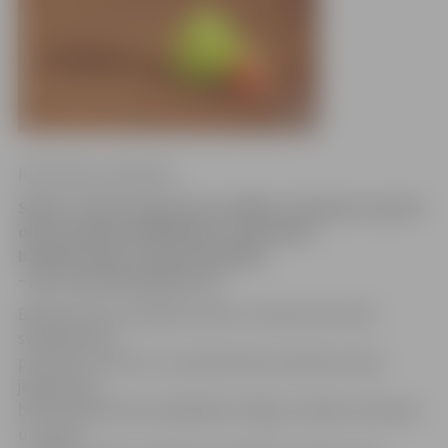
Ilze Knusle-Jankevica
Sākot ar 2015. gada pirmo nedēļu, LLU Sporta centrā
divas stundas svētdienās ir rezervētas
badmintonam. Pirmā nodarbība
– jau 4. janvārī pulksten 11.
Badmintonam atvēlētais laiks LLU Sporta centrā ir
svētdienās no
pulksten 11 līdz 13, un pievienoties aicināti ne tikai
jelgavnieki,
bet arī badmintona spēlētāji no Rīgas, Dobeles, Bauskas
un citām