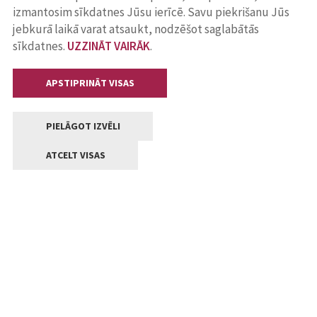
izmantosim sīkdatnes Jūsu ierīcē. Savu piekrišanu Jūs
jebkurā laikā varat atsaukt, nodzēšot saglabātās
sīkdatnes.
UZZINĀT VAIRĀK
.
APSTIPRINĀT VISAS
PIELĀGOT IZVĒLI
ATCELT VISAS
Kontakti
Jelgavas valstpilsētas pašvaldība