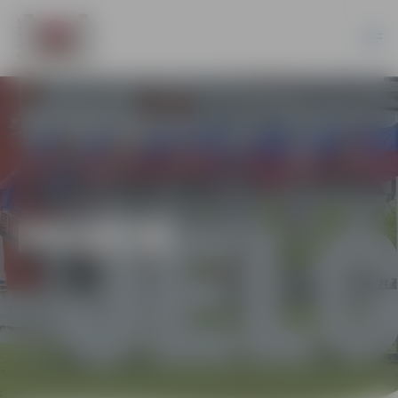
PILSĒTĀ