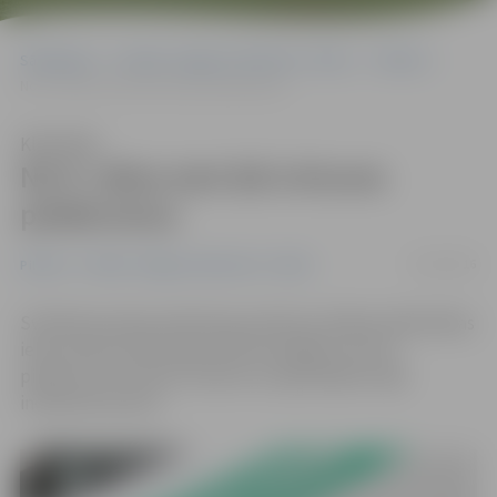
Sākumlapa
Portāla “Jelgavas Vēstnesis” arhīvs
Pilsētā
No 8. stāva met ārā virtuves piederumus
Klausīties
No 8. stāva met ārā virtuves
piederumus
10/10/2016
Pilsētā
Portāla “Jelgavas Vēstnesis” arhīvs
Svētdienas pēcpusdienā ap pulksten 16.40 pa kāda Māras
ielas nama 8. stāva logu ārā krita dažādi virtuves
piederumi. Par laimi, neviens no apkārtējiem šajā
incidentā necieta.