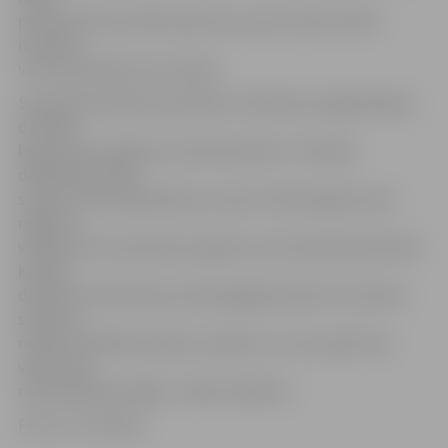
personām tika veiktas pārrunas, pēc kurām vīrietis
izmestos
virtuves piederumus savāca.
Savukārt sestdien ap pulksten 14.40 Loka maģistrālē pa
dzīvokļa
logu savus zīmējumus ārā meta bērni. «Policijas
darbinieki satika
sievieti, kura paskaidroja, ka pirms brīža atgriezusies
mājās no
veikala, bet viņas deviņus gadus vecā meita bija dzīvoklī
kopā ar
draudzeni. Meitenes jau bija izgājušas ārā, bet mamma
solīja, ka
meitas izmētātos papīrus savāks un ar viņu pārrunas
veiks, kad
meita pārnāks mājās,» stāsta S.Reksce.
Foto: no JV arhīva