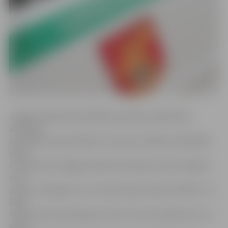
Jelgavas pilsētas Pašvaldības policijas sabiedrisko
attiecību
speciāliste Sandra Reksce informē, ka Māras ielā kādā 8.
stāva
dzīvoklī pēc kopīgas alkohola lietošanas starp 47 gadus
vecu
vīrieti un 35 gadus vecu sievieti bija izcēlies konflikts. Tā
laikā
vīrietis pa dzīvokļa logu izmetis virtuves piederumus. Ar
abām