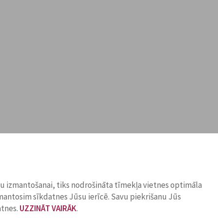
ņu izmantošanai, tiks nodrošināta tīmekļa vietnes optimāla
zmantosim sīkdatnes Jūsu ierīcē. Savu piekrišanu Jūs
atnes.
UZZINĀT VAIRĀK
.