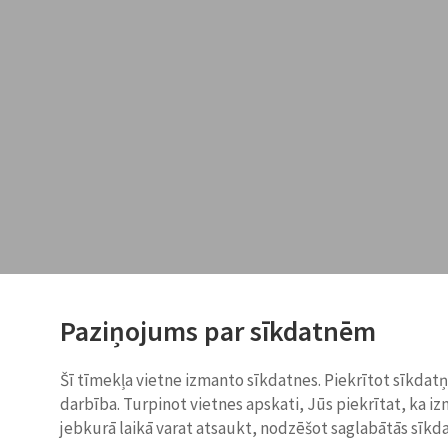
Paziņojums par sīkdatnēm
Šī tīmekļa vietne izmanto sīkdatnes. Piekrītot sīkdat
darbība. Turpinot vietnes apskati, Jūs piekrītat, ka i
jebkurā laikā varat atsaukt, nodzēšot saglabātās sīkd