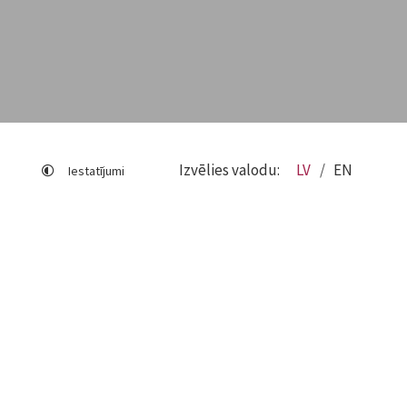
Izvēlies valodu:
LV
EN
Iestatījumi