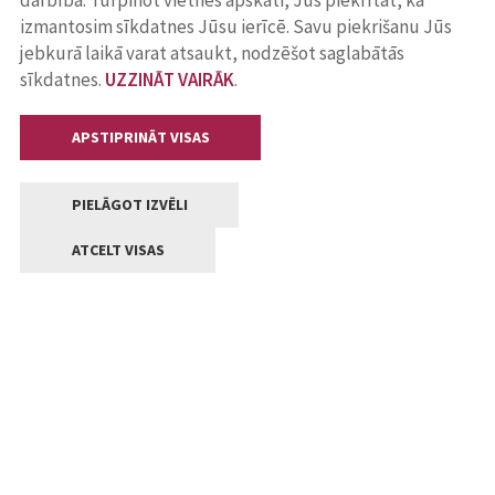
darbība. Turpinot vietnes apskati, Jūs piekrītat, ka
izmantosim sīkdatnes Jūsu ierīcē. Savu piekrišanu Jūs
jebkurā laikā varat atsaukt, nodzēšot saglabātās
sīkdatnes.
UZZINĀT VAIRĀK
.
APSTIPRINĀT VISAS
PIELĀGOT IZVĒLI
ATCELT VISAS
Kontakti