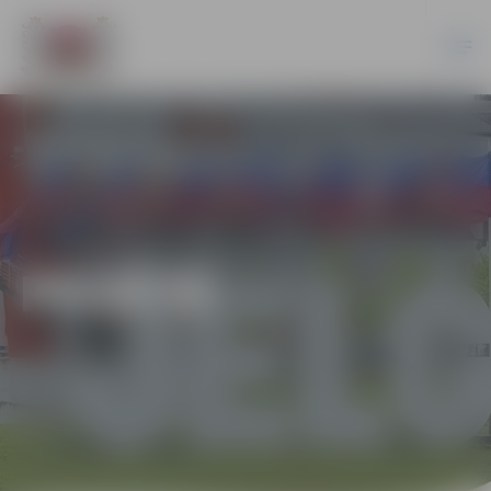
PILSĒTĀ