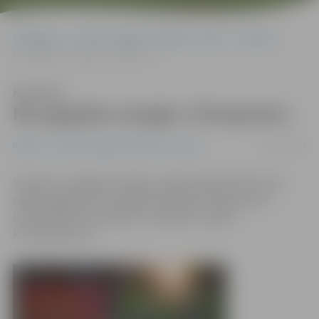
Sākumlapa
Portāla “Jelgavas Vēstnesis” arhīvs
Pilsētā
No pagraba nozagts «Ērenpreiss»
Klausīties
No pagraba nozagts «Ērenpreiss»
08/12/2014
Pilsētā
Portāla “Jelgavas Vēstnesis” arhīvs
Sestdien, sabojājot atslēgu, iekļūts kādā Svētes ielas
mājas pagrabā un nozagts velosipēds «Ērenpreiss»,
informē Valsts policija. Par notikušo uzsākts
kriminālprocess.