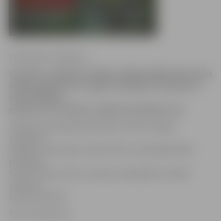
Ilze Knusle-Jankevica
Sestdien, sabojājot atslēgu, iekļūts kādā Svētes ielas
mājas pagrabā un nozagts velosipēds «Ērenpreiss»,
informē Valsts
policija. Par notikušo uzsākts kriminālprocess.
Tikmēr arī velosipēda īpašnieks meklē nozagto
transporta
līdzekli, izmantojot sociālos tīklus. Velosipēda bilde
publicēta
tviterī. Ikviens, kam ir ziņas par velosipēdu, aicināts
zvanīt pa
tālruni 27113747.
Foto: twitter.com