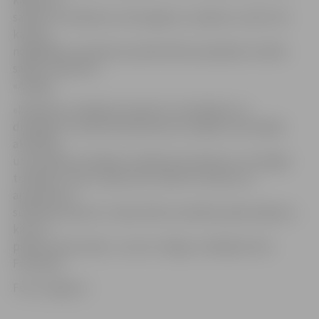
kādam no
saviem tuviniekiem vai draugiem uz jebkuru valsti. Par
kartīšu
nogādāšanu adresātu pastkastītēs parūpēsies mobilo
sakaru operators
«Amigo».
«Mūsdienu risinājumi saziņai ar tuviniekiem un
draugiem ir ieviesuši daudz jaunu iespēju savstarpējo
attiecību
uzturēšanā, aizstājot arī dažas ļoti skaistas un sirsnīgas
tradīcijas. Taču ar paša roku rakstītu vēstuļu un
apsveikumu
sūtīšana pa pastu ir īpaši mīļš uzmanības apliecinājums,
kas var
patiesi aizkustināt,» uzsver «Amigo» vadītājs Artūrs
Freimanis.
Foto: amigos.lv