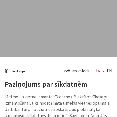
Izvēlies valodu:
LV
EN
Iestatījumi
Paziņojums par sīkdatnēm
Šī tīmekļa vietne izmanto sīkdatnes. Piekrītot sīkdatņu
izmantošanai, tiks nodrošināta tīmekļa vietnes optimāla
darbība. Turpinot vietnes apskati, Jūs piekrītat, ka
izmantosim sīkdatnes Jūsu ierīcē. Savu piekrišanu Jūs