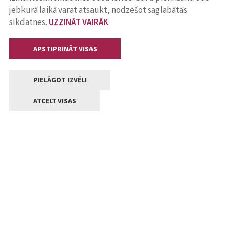
jebkurā laikā varat atsaukt, nodzēšot saglabātās
sīkdatnes.
UZZINĀT VAIRĀK
.
APSTIPRINĀT VISAS
PIELĀGOT IZVĒLI
ATCELT VISAS
Kontakti
Jelgavas valstpilsētas pašvaldība