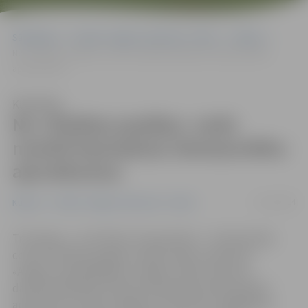
Sākumlapa
Portāla “Jelgavas Vēstnesis” arhīvs
Kultūra
No «Pilsētas pasāžas» varēs nosūtīt bezmaksas Ziemassvētku
apsveikumus
Klausīties
No «Pilsētas pasāžas» varēs
nosūtīt bezmaksas Ziemassvētku
apsveikumus
11/12/2014
Kultūra
Portāla “Jelgavas Vēstnesis” arhīvs
Trīs dienas – no 19. līdz 21. decembrim – tirdzniecības
centrā «Pilsētas pasāža» mobilo sakaru operators
«Amigo» apmeklētājiem «Amigo» mīļos sveicienu
darbnīcā piedāvās nosūtīt bezmaksas Ziemassvētku
apsveikumu saviem mīļajiem. Par kartīšu nogādāšanu