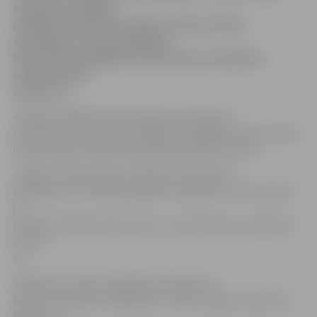
sveicienu darbnīcā
piedāvās nosūtīt bezmaksas Ziemassvētku
apsveikumu saviem mīļajiem.
Par kartīšu nogādāšanu adresātam parūpēsies
mobilo sakaru
operators.
«Amigo» sabiedrisko attiecību konsultante
Liene Krīvena informē, ka Rīgā un Liepājā trīs dienu laikā
iedzīvotāji nosūtījuši 1614 Ziemassvētku kartīšu.
«Amigo» mīļo sveicienu darbnīca trīs dienas
darbosies arī «Pilsētas pasāžā»: piektdien, 19. decembrī,
no
pulksten 16 līdz 20, bet 20. un 21. decembrī no pulksten
11 līdz
15.
Tajā ikviens varēs izvēlēties apsveikuma
kartīti, uzrakstīt novēlējumu un bez maksas nosūtīt to