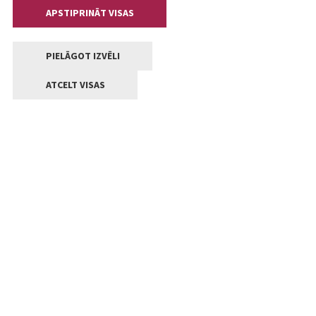
APSTIPRINĀT VISAS
PIELĀGOT IZVĒLI
ATCELT VISAS
Kontakti
Jelgavas valstpilsētas pašvaldība
Lielā iela 11, Jelgava, LV-3001
+371 63005522
pasts@jelgava.lv