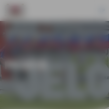
PILSĒTĀ