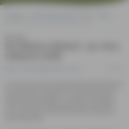
Sākumlapa
Portāla “Jelgavas Vēstnesis” arhīvs
Pilsētā
No rītdienas slidotavā – par vienu slidojumu vairāk
Klausīties
No rītdienas slidotavā – par vienu
slidojumu vairāk
08/01/2016
Pilsētā
Portāla “Jelgavas Vēstnesis” arhīvs
Jau trešo ziemu Pasta salā ir pieejama publiskā slidotava,
kurā var baudīt ziemas priekus. Lai padarītu slidotavu
ģimenēm vēl draudzīgāku, no 9. janvāra brīvdienās un
svētku dienās būs pieejami seši slidojumi iepriekšējo
piecu vietā. Tāpat ir samazināts pārtraukuma garums
starp slidojumiem.