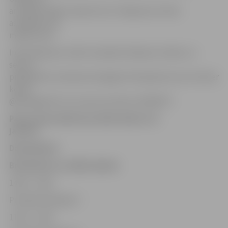
ar hokeja nūjām maksā 3 eiro. Pieejama arī slidu
asināšana, kas
maksā 3 eiro.
Informācija par visām izmaiņām slidojumu laikos un
seansu
pieejamību atrodama Zemgales Olimpiskā centra Twitter
kontā
@ZemgalesOC vai zvanot pa tālruni 20367677.
Pasta salas slidotavas darba laiks no 9.
janvāra
Darbadienās
Brīvdienās un svētku dienās
14.00 – 15.00
Publiskā slidošana *
11.00 – 12.00