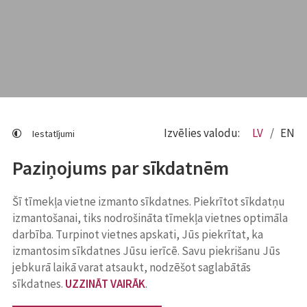
Izvēlies valodu:
LV
EN
Iestatījumi
Paziņojums par sīkdatnēm
Šī tīmekļa vietne izmanto sīkdatnes. Piekrītot sīkdatņu
izmantošanai, tiks nodrošināta tīmekļa vietnes optimāla
darbība. Turpinot vietnes apskati, Jūs piekrītat, ka
izmantosim sīkdatnes Jūsu ierīcē. Savu piekrišanu Jūs
jebkurā laikā varat atsaukt, nodzēšot saglabātās
sīkdatnes.
UZZINĀT VAIRĀK
.