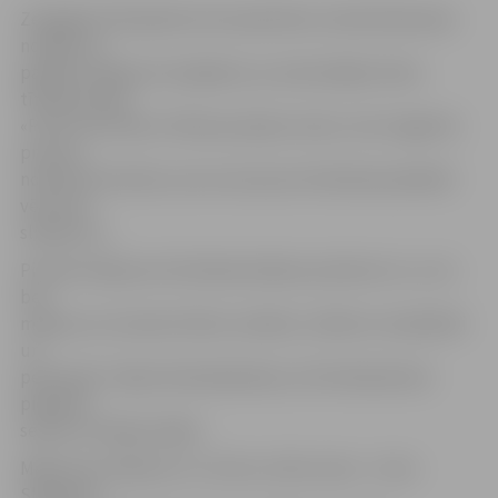
Zemgales Olimpiskā centra pārstāve Ludmila Neimane
norāda, ka
papildu slidojums iespējams, jo samazinājies ledus
tīrīšanas laiks:
«Pirms tam ledus tīrīšana prasīja stundu, taču tagad šis
process
noritēs 45 minūtes, kas mums ļaus brīvdienās piedāvāt
vēl vienu
slidojumu.»
Pirmais slidojums brīvdienās sāksies pulksten 11, un to
bez
maksas var izmantot bērni, skolēni, cilvēki ar invaliditāti
un
pensionāri. Tāpat kā darbadienās, arī brīvdienās būs
pieejams
seanss ar hokeja nūjām.
Maksa par slidojumu ir 2,5 eiro, slidu noma – 2 eiro.
Slidojums