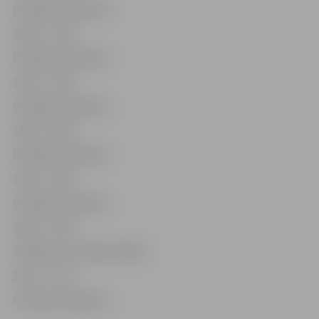
Publiskā slidošana *
16.00 – 17.00
Publiskā slidošana
12.45 – 13.45
Publiskā slidošana
18.00 – 19.00
Publiskā slidošana
14.30 – 15.30
Publiskā slidošana
20.00 – 21.00
Slidošana ar hokeja nūjām
16.15 – 17.15
Publiskā slidošana