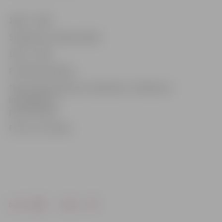
18.00 – 19.00
Slidošana ar hokeja nūjām
19.45 – 20.45
Publiskā slidošana
*Bez maksas bērniem, skolēniem, cilvēkiem ar
invaliditāti un
pensionāriem
Foto: no JV arhīva
Drukāt
Dalīties