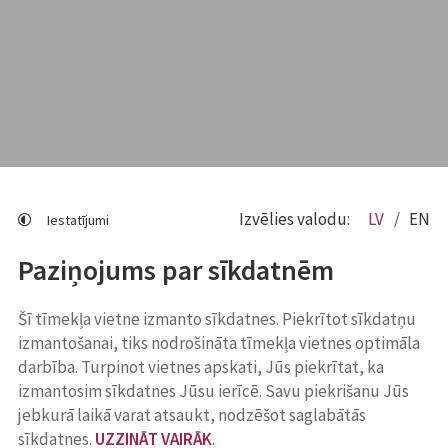
Izvēlies valodu:
LV
EN
Iestatījumi
Paziņojums par sīkdatnēm
Šī tīmekļa vietne izmanto sīkdatnes. Piekrītot sīkdatņu
izmantošanai, tiks nodrošināta tīmekļa vietnes optimāla
darbība. Turpinot vietnes apskati, Jūs piekrītat, ka
izmantosim sīkdatnes Jūsu ierīcē. Savu piekrišanu Jūs
jebkurā laikā varat atsaukt, nodzēšot saglabātās
sīkdatnes.
UZZINĀT VAIRĀK
.