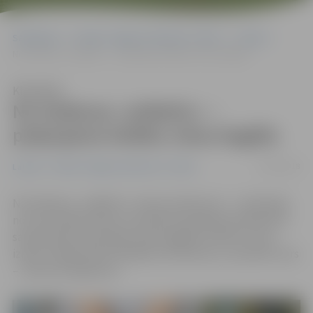
Sākumlapa
Portāla “Jelgavas Vēstnesis” arhīvs
Latvijā
No šodienas «airBaltic» – pieļaujama lielāka rokas bagāža
Klausīties
No šodienas «airBaltic» –
pieļaujama lielāka rokas bagāža
01/08/2018
Latvijā
Portāla “Jelgavas Vēstnesis” arhīvs
No šodienas, «airBaltic» maina noteikumus – neatkarīgi
no rezervācijas klases turpmāk kompānijas pasažieriem
salonā atļauts pārvadāt rokas bagāžas vienību, kuras
izmērs nepārsniedz 55x40x23 centimetrus, savukārt svars
– astoņus kilogramus.