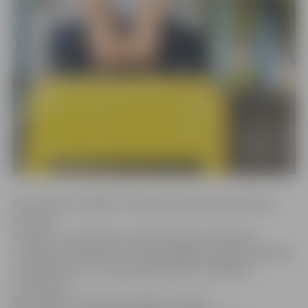
No šodienas «airBaltic» lidmašīnas salonā pasažieriem,
kuri ceļo
ar «Basic» vai «Premium» biļeti (izņemot zīdaiņus)
ir atļauts pārvadāt vienu rokas bagāžas vienību (55x40x23
centimetri) un vienu personīgo mantu (30x40x10
centimetri).
Bet ceļojot ar «Business» biļeti vai «PINS