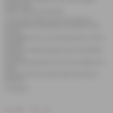
nodalījumā par
papildu samaksu 60 eiro apmērā.
Ja savienotajos lidojumos vienu reisu izpilda cita
aviokompānija, aviokompānija aicina iepazīties ar abu
aviolīniju
rokas bagāžas izmēru, svara ierobežojumiem un ievērot
stingrākos
noteikumus. Pasažiera pienākums pēc aviokompānijas
darbinieka
vai pārstāvja pieprasījuma ir ievietot rokas bagāžu rāmī
izmēru
pārbaudei. Somai rāmī ir jābūt viegli ievietojamai un
izņemamai.
Foto: Abem.lv
Drukāt
Dalīties