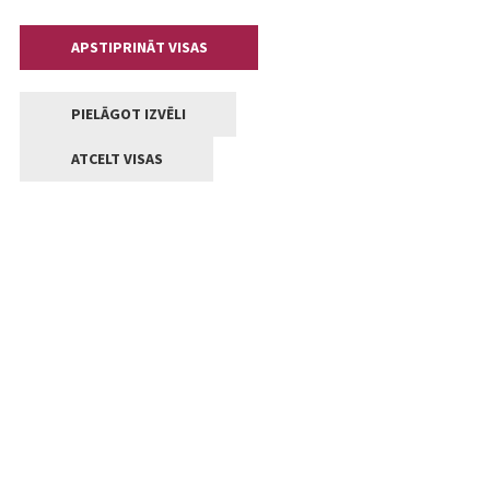
APSTIPRINĀT VISAS
PIELĀGOT IZVĒLI
ATCELT VISAS
Kontakti
Jelgavas valstpilsētas pašvaldība
Lielā iela 11, Jelgava, LV-3001
+371 63005522