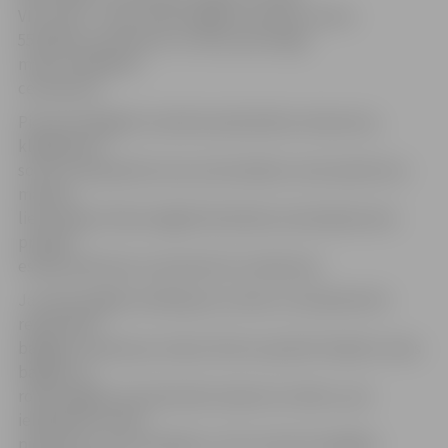
VIP» karti – divas rokas bagāžas vienības, (katra
55x40x23 centimetri) un vienu personīgo
mantu (30x40x10
centimetri).
Pie personīgajām mantām pieskaitāma rokassoma,
klēpjdatora
soma, fotoaparāta soma, beznodokļu zonas iepirkumu
maisiņš,
lietussargs. Rokas bagāža lidmašīnas salonā jānovieto
priekšā
esošās sēdvietas vai plauktā virs sēdvietas.
Ja rokas bagāža neiekļaujas normās, tā ir jānodod kā
reģistrētās
bagāžas vienība par maksu 50 eiro apmērā. Papildu rokas
bagāža vai
rokas bagāža, kas pārsniedz atļautos izmērus, pie
iekāpšanas netiks
pieņemta, vai, ja iespējams, tiks novietota bagāžas