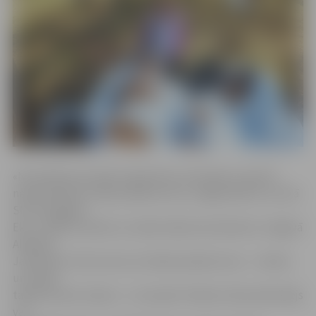
«No šodienas aicinām reģistrētos talciniekus saņemt
nepieciešamos talkas piederumus,» jelgavniekus uzrunā
SIA «Zemgales
Eko» valdes loceklis un Lielās talkas koordinators Jelgavā
Aleksejs
Jankovskis. Viņš uzsver, ka talkas piederumus – cimdus
un Lielās
talkas brūnos maisus – var saņemt talkas vietas pieteicējs
vai