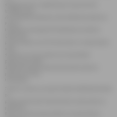
deleģēta persona. Jāpiebilst gan, ka personai tiks
izsniegts uzreiz
visu konkrētās talkošanas vietas dalībnieku piederumi.
Proti, ja
talkošanas vietā reģistrēti 30 dalībnieki, ierodoties
Ganību ielā,
persona saņems uzreiz 30 cimdu pārus un nepieciešamo
maisu
daudzumu. Ar savu parakstu par saņemtajiem
piederumiem talkas
dalībnieks apņemas talkas dienā izdalīt saņemtos
piederumus citiem
talciniekiem.
Cimdus un maisus var saņemt Ganību ielā 84 darba dienās
no
pulksten 8 līdz 16.30. Talkas dienā tos varēs saņemt no
pulksten 8
līdz 12. A.Jankovskis gan piebilst, ka nepieciešamos