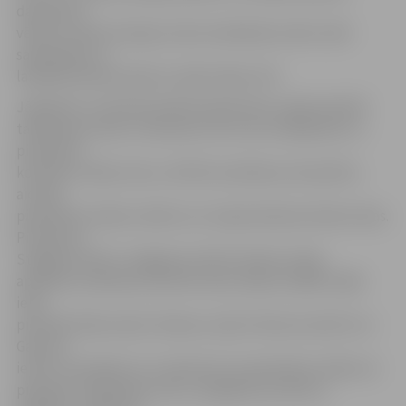
darbarīkus
vēlams saņemt laicīgi, lai bez kavēšanās varētu sākt
sakopšanas un
labiekārtošanas darbus Lielās talkas rītā.
Jāpiebilst, ka šobrīd pilsētā reģistrētas vairāk nekā 50
talkošanas vietas. Interesenti, kuri nav izvēlējušies un
pieteikuši
konkrētu talkas vietu, vēl līdz sestdienai, 28. aprīlim,
aicināti
pieteikties talkas vietām, kur nepieciešamas darba rokas.
Piemēram,
Staļģenes ielā 2, Staļģenes ielā 3A, Kārniņu dīķa
apkaimē, ielokā pie Saulītes ielas, Meiju ceļā 89, Zaļās
ielas
pievadā, Meža ceļā 2, Rubeņu ceļā, Prohorova ielā 13 un
Garozas
ielā 31. Sazināties ar A.Jankovski, lai pieteiktos talkai vai
pieteiktu talkošanas vietu, iespējams pa tālruni