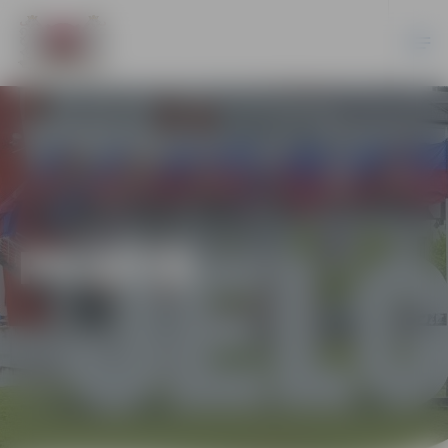
PILSĒTĀ