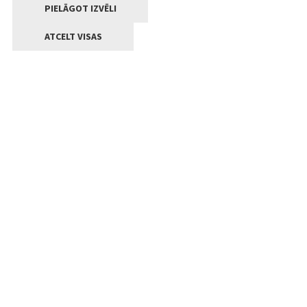
PIELĀGOT IZVĒLI
ATCELT VISAS
Kontakti
Jelgavas valstpilsētas pašvaldība
Lielā iela 11, Jelgava, LV-3001
+371 63005522
pasts@jelgava.lv
Klientu apkalpošana