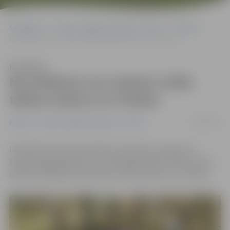
Sākumlapa
Portāla “Jelgavas Vēstnesis” arhīvs
Pilsētā
No šodienas var saņemt Lielās talkas maisus un cimdus
Klausīties
No šodienas var saņemt Lielās
talkas maisus un cimdus
23/04/2018
Pilsētā
Portāla “Jelgavas Vēstnesis” arhīvs
Lielā talka notiks šosestdien, 28. aprīlī, savukārt no
šodienas jelgavnieki, kuri oficiāli pieteikuši talkas vietu,
Ganību ielā 84 aicināti saņemt talkas maisus un cimdus.