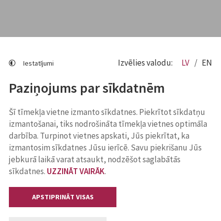
Izvēlies valodu:
LV
EN
Iestatījumi
Paziņojums par sīkdatnēm
Šī tīmekļa vietne izmanto sīkdatnes. Piekrītot sīkdatņu
izmantošanai, tiks nodrošināta tīmekļa vietnes optimāla
darbība. Turpinot vietnes apskati, Jūs piekrītat, ka
izmantosim sīkdatnes Jūsu ierīcē. Savu piekrišanu Jūs
jebkurā laikā varat atsaukt, nodzēšot saglabātās
sīkdatnes.
UZZINĀT VAIRĀK
.
APSTIPRINĀT VISAS