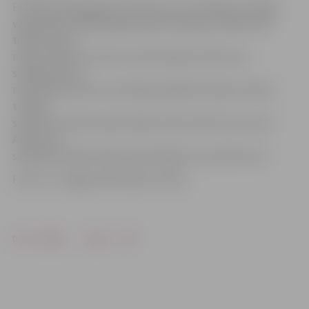
Portāls www.jelgavasvestnesis.lv jau rakstīja, ka talkas
vajadzībām šogad jelgavniekiem pieejami 3500 Lielās
talkas brūno
maisu. Būtiski uzsvērt, ka bezmaksas atkritumu
savākšana tiks
nodrošināta tikai no oficiāli pieteiktām talkas vietām,
turklāt
savākti tiks tikai Lielās talkas brūnie atkritumu maisi.
Atkritumu
savākšana Lielās talkas dienā sāksies no pulksten 12.
Foto: no «Jelgavas Vēstneša» arhīva
Drukāt
Dalīties