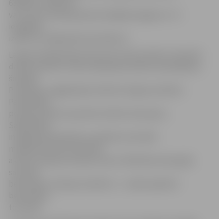
63023511, 29357119
vai e-pastu aleksejs.jankovskis@eko.jelgava.lv. To
iespējams
izdarīt arī mājaslapā www.talkas.lv.
Lai gan oficiālā talkas diena būs tikai sestdien, 28. aprīlī,
daudzi kolektīvi vides sakopšanas darbos iesaistījās jau
šonedēļ.
Piemēram, pagājušajā sestdienā Jelgavas pilsētas
Pašvaldības
policija attīrīja no gružiem Ganību ielas pļavu,
Sabiedrības
integrācijas pārvalde un pilsētas nacionālo
mazākumtautību biedrību
aktīvisti sakopa Lielupes krastu Palīdzības ielas galā,
savukārt
bērnudārza «Rotaļa» kolektīvs – tuvāko apkārtni
bērnudārza
teritorijā.