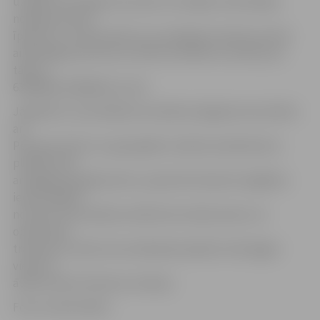
uzsākts kriminālprocess pēc 18. nodaļas «Noziedzīgi
nodarījumi pret
īpašumu». Aculiecinieki, kuri redzējuši notikuma vietā
aizdomīgas personas, aicināti sazināties ar policiju pa
tālruni
63004200, 63004202 vai 110.
Jāpiebilst, ka šonedēļ automašīnas degšana konstatēta
arī
Pērnavas ielā, kur ugunsgrēks izcēlies kvadrātmetra
platībā. Līdz
ar degšanas gadījumiem, operatīvie dienesti atgādina
iedzīvotājiem
novietot automašīnas atbilstoši noteikumiem, lai
operatīvais
transports varētu bez kavēšanās piekļūt attiecīgajai
vietai un
ātrāk novērst bīstamo situāciju.
Foto: aculiecinieka