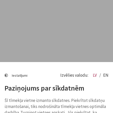
Izvēlies valodu:
LV
EN
Iestatījumi
Paziņojums par sīkdatnēm
Šī tīmekļa vietne izmanto sīkdatnes. Piekrītot sīkdatņu
izmantošanai, tiks nodrošināta tīmekļa vietnes optimāla
darbība. Turpinot vietnes apskati, Jūs piekrītat, ka