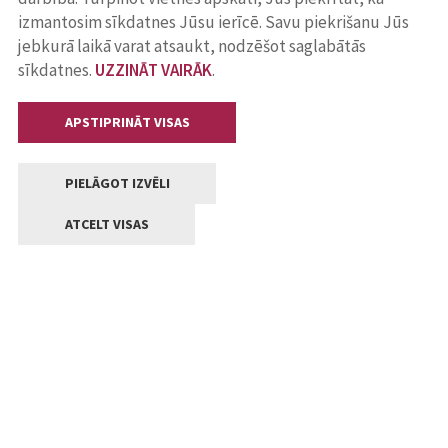
izmantosim sīkdatnes Jūsu ierīcē. Savu piekrišanu Jūs
jebkurā laikā varat atsaukt, nodzēšot saglabātās
sīkdatnes.
UZZINĀT VAIRĀK
.
APSTIPRINĀT VISAS
PIELĀGOT IZVĒLI
ATCELT VISAS
Kontakti