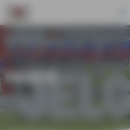
PILSĒTĀ