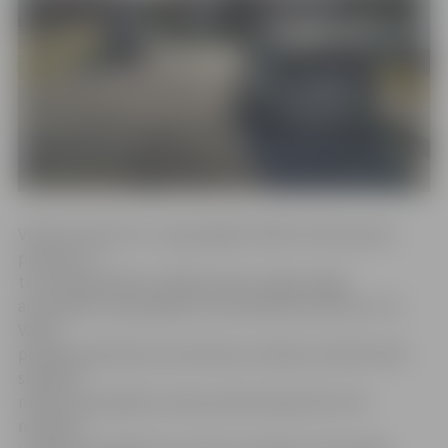
VUGD izsaukums uz ugunsgrēku Kārklu ielā saņemts
pulksten 1 –
tur pilnā platībā ar atklātu liesmu dega vieglā
automašīna. Ugunsgrēks tika lokalizēts pulksten 1.32.
Valsts
policijas pārstāve Ieva Sietniece norāda, ka šobrīd tiek
skaidroti
notikuma apstākļi, tostarp veikta ekspertīze. Par
notikušo