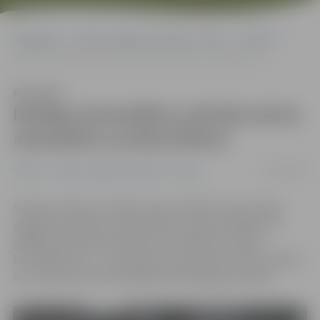
Sākumlapa
Portāla “Jelgavas Vēstnesis” arhīvs
Pilsētā
Nodeg automašīna; policija aicina atsaukties aculieciniekus
Klausīties
Nodeg automašīna; policija aicina
atsaukties aculieciniekus
10/08/2018
Pilsētā
Portāla “Jelgavas Vēstnesis” arhīvs
Šonakt pulksten 1 Kārklu ielā ar atklātu liesmu dega
vieglā automašīna, informē Valsts ugunsdrošības un
glābšanas dienestā (VUGD). Par notikušo uzsākts
kriminālprocess – policija lūdz atsaukties aculieciniekus,
kuri notikuma vietā redzējuši aizdomīgas personas.