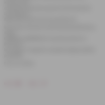
koncerta varēs
uzkavēties pie piemiņas ugunskura Doma laukumā.
Izbraukšana no
Rīgas plānota pēc koncerta ap pulksten 18.
Braucienam interesenti aicināti iepriekš pieteikties pa
tālruni
63005558 vai 63005506 līdz 19. janvāra pulksten 12.
Brauciens ir
bez maksas. To organizē un apmaksā Jelgavas pilsētas
pašvaldība.
Foto: no JV arhīva
Drukāt
Dalīties