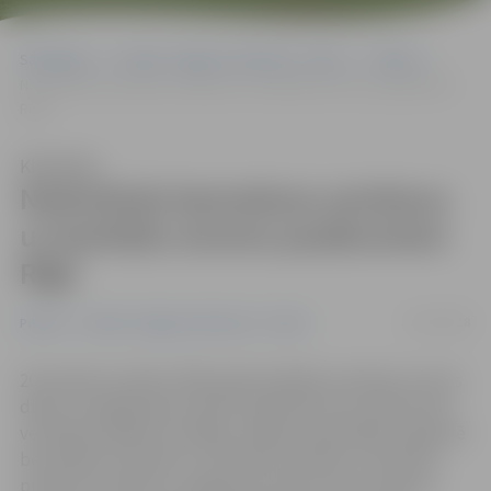
Sākumlapa
Portāla “Jelgavas Vēstnesis” arhīvs
Pilsētā
Nodrošinās bezmaksas autobusu uz barikāžu atceres pasākumiem
Rīgā
Klausīties
Nodrošinās bezmaksas autobusu
uz barikāžu atceres pasākumiem
Rīgā
15/01/2018
Pilsētā
Portāla “Jelgavas Vēstnesis” arhīvs
20. janvāris Latvijā ir 1991. gada barikāžu aizstāvju atceres
diena. Lai jelgavnieki varētu piedalīties šim notikumam
veltītajos pasākumos Rīgā, Jelgavas pašvaldība organizē
bezmaksas transportu. Autobuss sestdien, 20. janvārī,
pulksten 14 aties no Jelgavas kultūras nama. Lūgums