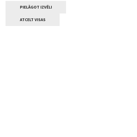
PIELĀGOT IZVĒLI
ATCELT VISAS
Kontakti
Jelgavas valstpilsētas pašvaldība
Lielā iela 11, Jelgava, LV-3001
+371 63005522
pasts@jelgava.lv
Klientu apkalpošana