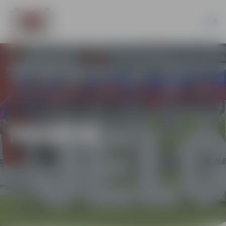
PILSĒTĀ