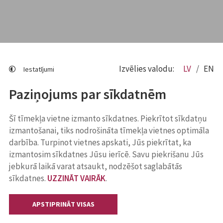
Izvēlies valodu:
LV
EN
Iestatījumi
Paziņojums par sīkdatnēm
Šī tīmekļa vietne izmanto sīkdatnes. Piekrītot sīkdatņu
izmantošanai, tiks nodrošināta tīmekļa vietnes optimāla
darbība. Turpinot vietnes apskati, Jūs piekrītat, ka
izmantosim sīkdatnes Jūsu ierīcē. Savu piekrišanu Jūs
jebkurā laikā varat atsaukt, nodzēšot saglabātās
sīkdatnes.
UZZINĀT VAIRĀK
.
APSTIPRINĀT VISAS