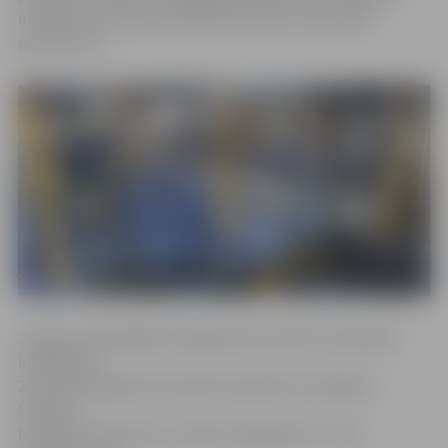
interesentiem iepriekš pieteikties līdz 19. janvāra
pulksten 12.
Jelgavas pašvaldības Sabiedrisko attiecību pārvalde
informē, ka
20. janvārī Rīgas Doma baznīcā pulksten 16 sāksies
koncerts
barikāžu laika atcerei «Gaisma nākamībai». Pirms