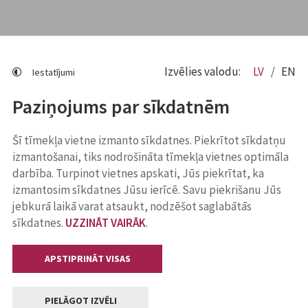
Izvēlies valodu:
LV
EN
Iestatījumi
Paziņojums par sīkdatnēm
Šī tīmekļa vietne izmanto sīkdatnes. Piekrītot sīkdatņu
izmantošanai, tiks nodrošināta tīmekļa vietnes optimāla
darbība. Turpinot vietnes apskati, Jūs piekrītat, ka
izmantosim sīkdatnes Jūsu ierīcē. Savu piekrišanu Jūs
jebkurā laikā varat atsaukt, nodzēšot saglabātās
sīkdatnes.
UZZINĀT VAIRĀK
.
APSTIPRINĀT VISAS
PIELĀGOT IZVĒLI