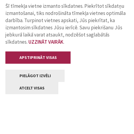
Šī tīmekļa vietne izmanto sīkdatnes. Piekrītot sīkdatņu
izmantošanai, tiks nodrošināta tīmekļa vietnes optimāla
darbība. Turpinot vietnes apskati, Jūs piekrītat, ka
izmantosim sīkdatnes Jūsu ierīcē. Savu piekrišanu Jūs
jebkurā laikā varat atsaukt, nodzēšot saglabātās
sīkdatnes.
UZZINĀT VAIRĀK
.
APSTIPRINĀT VISAS
PIELĀGOT IZVĒLI
ATCELT VISAS