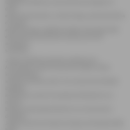
izglītības iestādei pa e-pastu jānosūta iesniegums ar
drošu
elektronisko parakstu un laika zīmogu, pievienojot bērna
dzimšanas
apliecības kopiju. Izglītības iestāde vienas dienas laikā
elektroniski informēs bērna vecākus par sūtītā
iesnieguma
saņemšanu.
Jelgavas Izglītības pārvaldes vadītāja Gunta
Auza skaidro, ka pēc 29. marta tiks uzsākta 1. klašu
komplektēšana,
ievērojot prioritāro secību. Proti, kā pirmie konkrētajā
izglītības
iestādē tiks uzņemti tie topošie pirmklasnieki, kuru
māsa vai
brālis jau mācās šajā skolā; bērni, kuru dzīvesvieta ir
deklarēta
Jelgavas administratīvajā teritorijā; ja konkrētajā iestādē