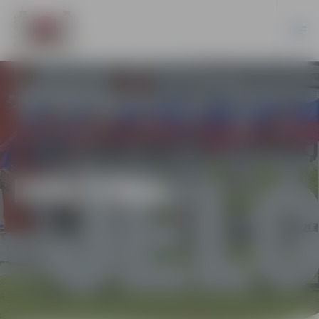
IZGLĪTĪBA