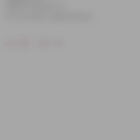
Jelgavas 5. vidusskolā – 58.
Foto: Ivars Veiliņš/ «Jelgavas Vēstnesis»
Drukāt
Dalīties