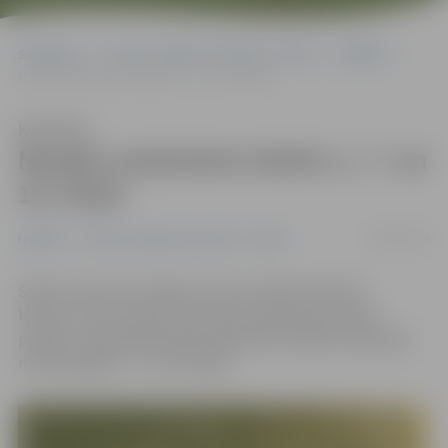
Sākumlapa
Portāla “Jelgavas Vēstnesis” arhīvs
Izglītība
Nosaka uzņemamo skaitu 1., 7. un 10. klasē
Klausīties
Nosaka uzņemamo skaitu 1., 7. un
10. klasē
28/02/2019
Izglītība
Portāla “Jelgavas Vēstnesis” arhīvs
Šodien deputāti Jelgavas domes sēdē atbalstīja
lēmumu, kas nosaka uzņemamo izglītojamo skaitu
pilsētas vispārizglītojošās izglītības iestādēs nākamajā
mācību gadā 1., 7. un 10. klasē.