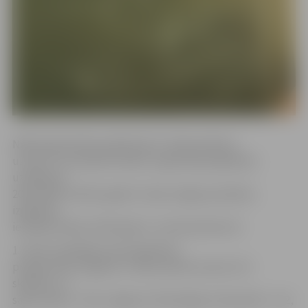
Nākamajā mācību gadā kopā 1. klasēs plānots
uzņemt 711 skolēnus. Bērnu reģistrācija izglītības
uzsākšanai
2019./2020. mācību gadā 1. klasē Jelgavas pilsētas
izglītības
iestādēs sāksies 2019. gada 1. martā pulksten 8.
1. klasē vispārējās pamatizglītības
programmās Jelgavas 3. sākumskolā uzņems 112
skolēnus, 4.
sākumskolā – 165, Jelgavas Tehnoloģiju vidusskolā – 112,