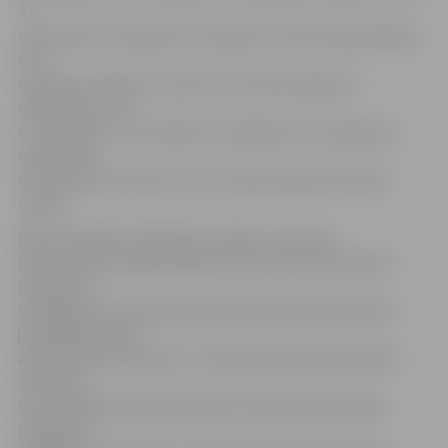
4.
vidusskolā – 60 (janvārī 1. klasē jau uzņemti 60 audzēkņi,
kuri
mācīsies mūzikas un sporta novirziena klasēs), 5.
vidusskolā – 90,
6. vidusskolā – 112 skolēnus. Jāpiebilst, ka Jelgavas 6.
vidusskolā
tiks uzņemti arī bērni, kuri 1. klasē mācīsies latviešu
valodā.
Bērnu reģistrēt mācībām 1. klasē 1. martā no
pulksten 8 varēs gan klātienē skolā, gan elektroniski.
Iesniedzot
iesniegumu personīgi, bērna likumiskajam pārstāvim
jāuzrāda personu
apliecinošs dokuments un bērna dzimšanas apliecība.
Savukārt,
veicot reģistrāciju elektroniski, bērna likumiskajam
pārstāvim