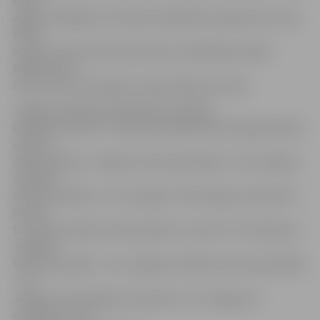
bērns
apgūst obligāto pirmsskolas izglītības programmu vai ja
bērna
vecāks vai likumiskais pārstāvis strādā šajā iestādē.
Pārējie bērni
tiks uzņemti iesniegumu reģistrēšanas secībā.
Jelgavas pilsētas pašvaldības vispārējo
izglītības iestāžu 7. klasēs nākamajā mācību gadā plānots
uzņemt
348 audzēkņus: Jelgavas Valsts ģimnāzijā – 145, Jelgavas
Spīdolas
Valsts ģimnāzijā – 116, Jelgavas Tehnoloģiju vidusskolā –
87. Bet
10. klasēs pilsētas skolās plānots uzņemt 377 audzēkņus.
Jelgavas
Valsts ģimnāzijā – 116, Jelgavas Spīdolas Valsts ģimnāzijā
– 87,
Jelgavas Tehnoloģiju vidusskolā – 58, Jelgavas 4.
vidusskolā – 58,