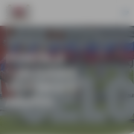
PORTĀLA
“JELGAVAS
VĒSTNESIS”
ARHĪVS