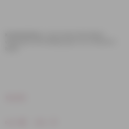
Karolīna Mizūne
, 2. vieta starptautiskā mākslas
vingrošanas turnīrā «Baltijas puķe». (Uz 11. februāri 22
balsis)
Rezultāti
Drukāt
Dalīties