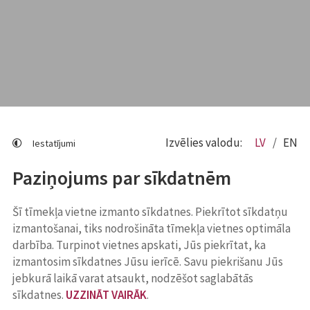
Izvēlies valodu:
LV
EN
Iestatījumi
Paziņojums par sīkdatnēm
Šī tīmekļa vietne izmanto sīkdatnes. Piekrītot sīkdatņu
izmantošanai, tiks nodrošināta tīmekļa vietnes optimāla
darbība. Turpinot vietnes apskati, Jūs piekrītat, ka
izmantosim sīkdatnes Jūsu ierīcē. Savu piekrišanu Jūs
jebkurā laikā varat atsaukt, nodzēšot saglabātās
sīkdatnes.
UZZINĀT VAIRĀK
.