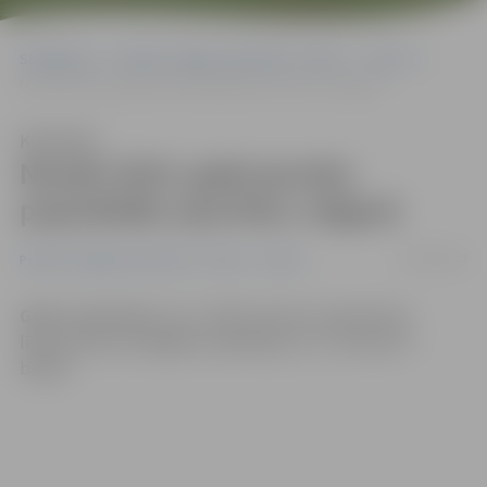
Sākumlapa
Portāla “Jelgavas Vēstnesis” arhīvs
Sports
Nosaki 2010. gada janvāra populārāko sportistu Jelgavā
Klausīties
Nosaki 2010. gada janvāra
populārāko sportistu Jelgavā
05/02/2010
Portāla “Jelgavas Vēstnesis” arhīvs
Sports
Gatis Justovičs
(LLU), SEB Studentu basketbola
līgas janvāra vērtīgākais spēlētājs (Uz 11. februāri 7
balsis)