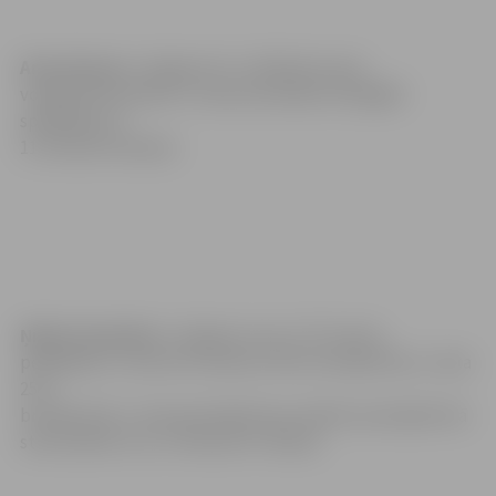
Ance Auziņa
(«Jelgava/LU»), Baltijas kausā
volejbolā sievietēm 3. vieta; komandas vērtīgākā
spēlētāja (Uz
11. februāri 4 balsis)
Ņikita Gorbatko
(«Jelgavas roņi»), PČ ziemas
peldēšanā 1. vieta 25 m brasā un 50 m brīvajā stilā, 2. vieta
25 m
brīvajā stilā, 3. vieta jauktajā brasa stafetē jauktajā brīvā
stila stafetē. (Uz 11. februāri 17 balsis)