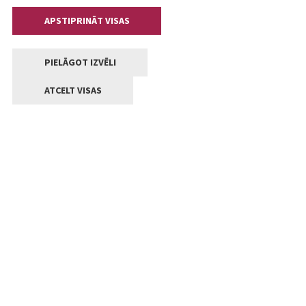
APSTIPRINĀT VISAS
PIELĀGOT IZVĒLI
ATCELT VISAS
Kontakti
Jelgavas valstpilsētas pašvaldība
Lielā iela 11, Jelgava, LV-3001
+371 63005522