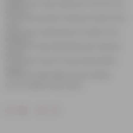
paveiktu darbu. Nosakot labāko šoferi, tiek ņemts vērā,
piemēram,
vai nav saņemtas pasažieru sūdzības par konkrēto šoferi,
vai viņš
paveicis darbu noteiktajā apjomā un kvalitātē, vai nav
pārkāpumu,
vai autobuss ir labā tehniskā kārtībā, kāds ir degvielas
patēriņš
un citi kritēriji. Uzņēmums nosaka ikmēneša labākos
autobusa
vadītājus, kā arī gada labākos autobusa vadītājus.
Foto: SIA «Jelgavas autobusu parks»
Drukāt
Dalīties