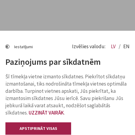
Izvēlies valodu:
LV
EN
Iestatījumi
Paziņojums par sīkdatnēm
Šī tīmekļa vietne izmanto sīkdatnes. Piekrītot sīkdatņu
izmantošanai, tiks nodrošināta tīmekļa vietnes optimāla
darbība. Turpinot vietnes apskati, Jūs piekrītat, ka
izmantosim sīkdatnes Jūsu ierīcē. Savu piekrišanu Jūs
jebkurā laikā varat atsaukt, nodzēšot saglabātās
sīkdatnes.
UZZINĀT VAIRĀK
.
APSTIPRINĀT VISAS