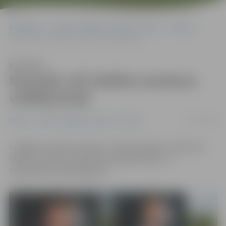
Sākumlapa
Portāla “Jelgavas Vēstnesis” arhīvs
Pilsētā
Nosaukti JAP labākie autobusa vadītāji jūnijā
Klausīties
Nosaukti JAP labākie autobusa
vadītāji jūnijā
31/07/2018
Pilsētā
Portāla “Jelgavas Vēstnesis” arhīvs
«Jelgavas autobusu parks» (JAP) paziņojis uzņēmuma
labākos autobusa vadītājus jūnijā pilsētas un
starppilsētu pārvadājumos.