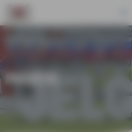
PILSĒTĀ