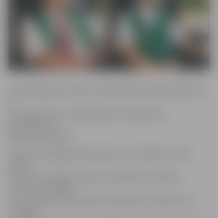
Jūnijā labākais autobusa vadītājs pilsētas pārvadājumos
ir
Andris Apsītis, bet reģionālajos starppilsētas
pārvadājumos –
Valentīns Skopecs.
Portāls www.jelgavasvestnesis.lv jau rakstīja, ka JAP
labāko
šoferu nominēšanu ieviesa, lai papildus motivētu
autobusa vadītājus
un ar naudas balvu pateiktu paldies par kvalitatīvi un
atbildīgi