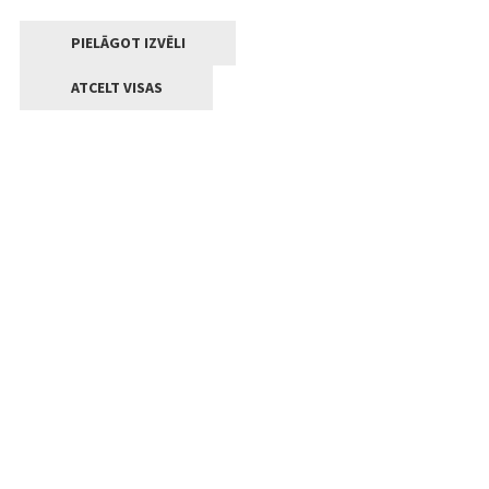
PIELĀGOT IZVĒLI
ATCELT VISAS
Kontakti
Jelgavas valstpilsētas pašvaldība
Lielā iela 11, Jelgava, LV-3001
+371 63005522
pasts@jelgava.lv