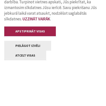
darbība. Turpinot vietnes apskati, Jūs piekrītat, ka
izmantosim sīkdatnes Jūsu ierīcē. Savu piekrišanu Jūs
jebkurā laikā varat atsaukt, nodzēšot saglabātās
sīkdatnes.
UZZINĀT VAIRĀK
.
APSTIPRINĀT VISAS
PIELĀGOT IZVĒLI
ATCELT VISAS
Kontakti