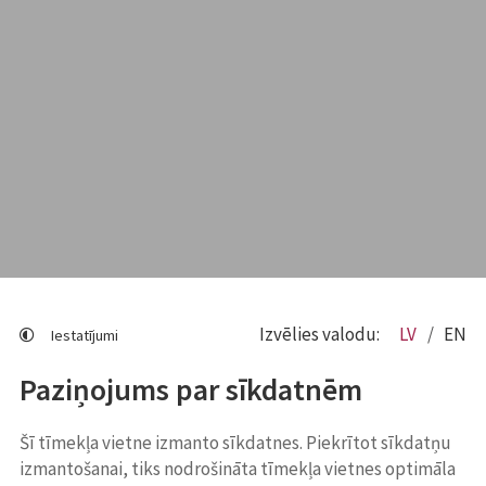
Izvēlies valodu:
LV
EN
Iestatījumi
Paziņojums par sīkdatnēm
Šī tīmekļa vietne izmanto sīkdatnes. Piekrītot sīkdatņu
izmantošanai, tiks nodrošināta tīmekļa vietnes optimāla