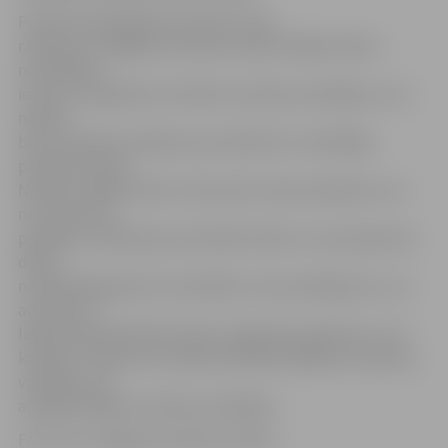
Portāls www.jelgavasvestnesis.lv jau
rakstīja, ka Jelgavas autobusu parks labāko šoferu
nominēšanu
ieviesa, lai papildus motivētu autobusa vadītājus un ar
naudas
balvu pateiktu paldies par kvalitatīvi un atbildīgi
paveiktu darbu.
Nosakot labāko šoferi, tiek ņemts vērā, piemēram, vai
nav saņemtas
pasažieru sūdzības par konkrēto šoferi, vai viņš paveicis
darbu
noteiktajā apjomā un kvalitātē, vai nav pārkāpumu, vai
autobuss ir
labā tehniskā kārtībā, kāds ir degvielas patēriņš un citi
kritēriji. Uzņēmums nosaka ikmēneša labākos autobusa
vadītājus, kā
arī gada labākos autobusa vadītājus.
Foto: SIA «Jelgavas autobusu parks»