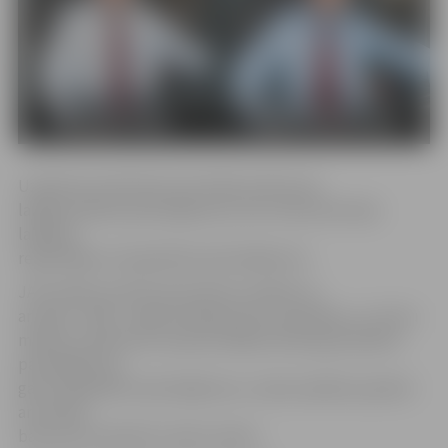
Uzņēmums informē, ka A.Sviķis atzīsts par
labāko pilsētas pārvadājumos, bet V.Zarovskis bijis
labākais
reģionālajos starppilsētas pārvadājumos.
JAP valdes loceklis Gints Burks norāda, ka
arī šajā – 2020. – gadā tradīcijas tiks turpinātas, un katru
mēnesi uzņēmums nosauks labāko šoferi gan pilsētas
pārvadājumos,
gan starppilsētu pārvadājumos, viņiem paldies pasakot
ar naudas
balvu par kvalitatīvi veiktu darbu.