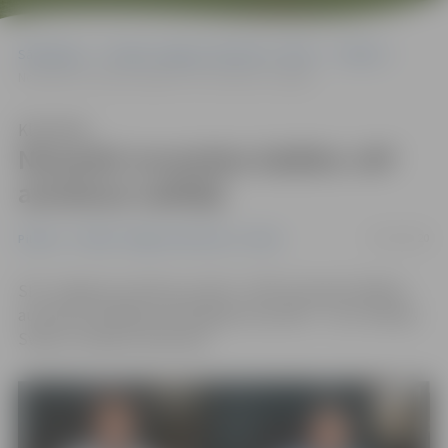
Sākumlapa
Portāla “Jelgavas Vēstnesis” arhīvs
Pilsētā
Nosaukti novembra labākie JAP autobusa vadītāji
Klausīties
Nosaukti novembra labākie JAP
autobusa vadītāji
03/01/2020
Pilsētā
Portāla “Jelgavas Vēstnesis” arhīvs
SIA «Jelgavas autobusu parks» (JAP) paziņojis labākos
autobusa vadītājus pērnā gada novembrī – tie ir Andrejs
Sviķis un Vadims Zarovskis.