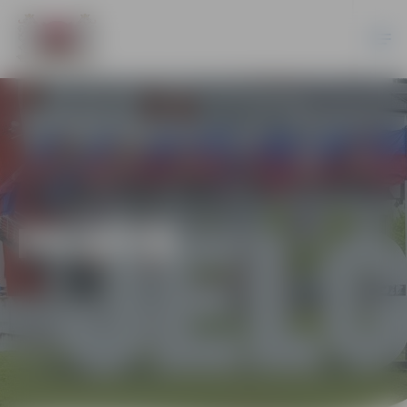
PILSĒTĀ