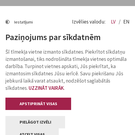
Izvēlies valodu:
LV
EN
Iestatījumi
Paziņojums par sīkdatnēm
Šī tīmekļa vietne izmanto sīkdatnes. Piekrītot sīkdatņu
izmantošanai, tiks nodrošināta tīmekļa vietnes optimāla
darbība. Turpinot vietnes apskati, Jūs piekrītat, ka
izmantosim sīkdatnes Jūsu ierīcē. Savu piekrišanu Jūs
jebkurā laikā varat atsaukt, nodzēšot saglabātās
sīkdatnes.
UZZINĀT VAIRĀK
.
APSTIPRINĀT VISAS
PIELĀGOT IZVĒLI
ATCELT VISAS