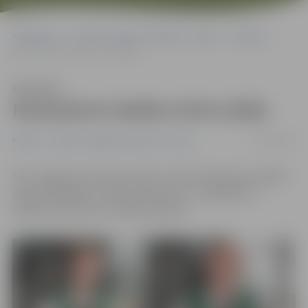
Sākumlapa
Portāla “Jelgavas Vēstnesis” arhīvs
Pilsētā
Noskaidroti labākie šoferi jūlijā
Klausīties
Noskaidroti labākie šoferi jūlijā
18/08/2016
Pilsētā
Portāla “Jelgavas Vēstnesis” arhīvs
SIA «Jelgavas autobusu parks» (JAP) paziņojis aizvadītā
mēneša labākos uzņēmuma šoferus, un jūlijā tie ir
Vadims Zarovskis un Andrejs Apsītis.