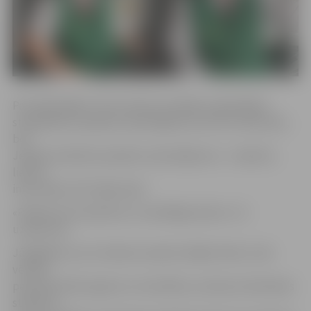
Par jūlijā labāko JAP autobusa vadītāju reģionālajos
starppilsētu pasažieru pārvadājumos atzīts V.Zarovskis,
bet
Jelgavas pilsētas pasažieru pārvadājumos – A.Apsītis,
liecina
informācija JAP mājas lapā.
«Paldies par kvalitatīvo un atbildīgo darbu!» tā
uzņēmums.
Jāatgādina, ka, ik mēnesi nosakot labāko šoferi, tiek
vērtēts
paveiktā darba apjoms un kvalitāte, autobusa tehniskais
stāvoklis,