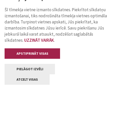
Šī tīmekļa vietne izmanto sīkdatnes. Piekrītot sīkdatņu
izmantošanai, tiks nodrošināta tīmekļa vietnes optimāla
darbība. Turpinot vietnes apskati, Jūs piekrītat, ka
izmantosim sīkdatnes Jūsu ierīcē. Savu piekrišanu Jūs
jebkurā laikā varat atsaukt, nodzēšot saglabātās
sīkdatnes.
UZZINĀT VAIRĀK
.
APSTIPRINĀT VISAS
PIELĀGOT IZVĒLI
ATCELT VISAS