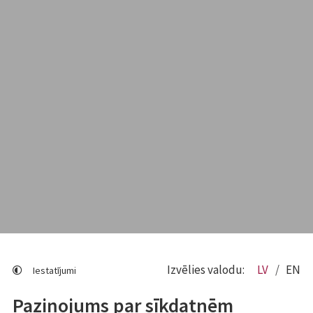
Izvēlies valodu:
LV
EN
Iestatījumi
Paziņojums par sīkdatnēm