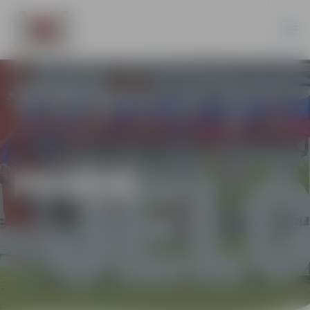
PILSĒTĀ