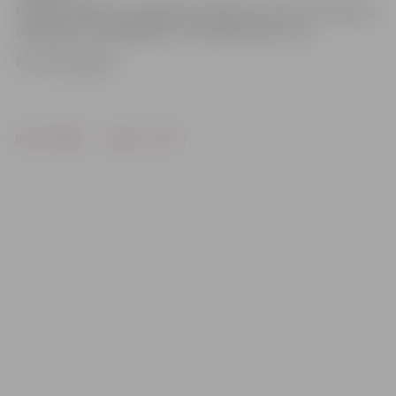
finanšu rādītāji un degvielas patēriņš, kā arī vai autobusa
vadītājam nav pārkāpumu un sūdzību par viņu.
Foto: www.jap.lv
Drukāt
Dalīties