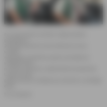
Par izciliem darba rezultātiem Jelgavas pilsētas
pārvadājumos
2016. gada septembrī sveikts Aleksandrs Ivanovs,
savukārt
reģionālajos starppilsētu pasažieru pārvadājumos
vislabākos darba
rezultātus septembrī uzrādījis Mihails Derevjančenko.
Uzņēmums saka
paldies autobusu vadītājiem par kvalitatīvo un atbildīgo
darbu.
Foto: www.jap.lv