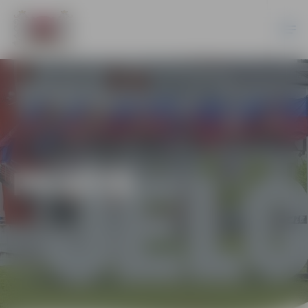
PILSĒTĀ