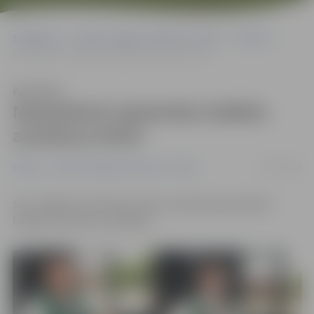
Sākumlapa
Portāla “Jelgavas Vēstnesis” arhīvs
Pilsētā
Noskaidroti septembra labākie autobusa šoferi
Klausīties
Noskaidroti septembra labākie
autobusa šoferi
21/10/2016
Pilsētā
Portāla “Jelgavas Vēstnesis” arhīvs
SIA «Jelgavas autobusu parks» paziņojis septembra
labākos autobusa vadītājus.