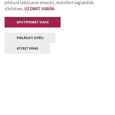
jebkurā laikā varat atsaukt, nodzēšot saglabātās
sīkdatnes.
UZZINĀT VAIRĀK
.
APSTIPRINĀT VISAS
PIELĀGOT IZVĒLI
ATCELT VISAS
Kontakti
Jelgavas valstpilsētas pašvaldība