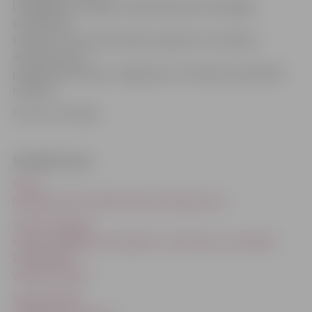
likvidēšanā un izglītota sabiedrība par ekoloģijas
problēmām
Latvijas–Lietuvas pārrobežu reģionā. Lai uzlabotu
iesaistīto pušu
praktiskās iemaņas, Jelgavā jau ir notikušas praktiskās
mācības.
Foto: Ivars Veiliņš
Saistītās ziņas
FOTO:
Glābēji mācās likvidēt ūdens piesārņojumu
VUGD Zemgales
reģiona brigādes komandieris: «Galvenais ir atstrādāt
koordināciju
vadības līmenī»
Ugunsdzēsēji