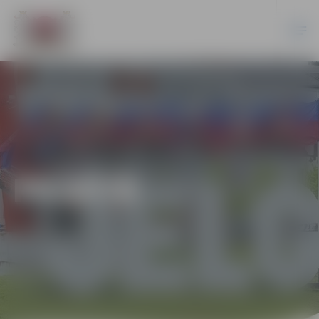
PILSĒTĀ