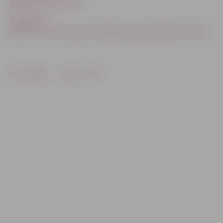
papildina autoparku
Daugavpils
plūdos izmantota jaunā Jelgavas ugunsdzēsēju tehnika
Drukāt
Dalīties