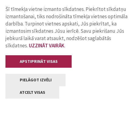
Šī tīmekļa vietne izmanto sīkdatnes. Piekrītot sīkdatņu
izmantošanai, tiks nodrošināta tīmekļa vietnes optimāla
darbība. Turpinot vietnes apskati, Jūs piekrītat, ka
izmantosim sīkdatnes Jūsu ierīcē. Savu piekrišanu Jūs
jebkurā laikā varat atsaukt, nodzēšot saglabātās
sīkdatnes.
UZZINĀT VAIRĀK
.
APSTIPRINĀT VISAS
PIELĀGOT IZVĒLI
ATCELT VISAS