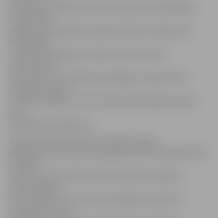
aprīkojumu naftas produktu avāriju seku likvidēšanai,
pneimatiskā
aprīkojuma komplektu naftas produktu avāriju seku
likvidēšanai,
universālo iekrāvēju ar treileri un kuteri bonu
izvietošanai uz
ūdenstilpnes. Šī tehnika pēc iegādes atrodas VUGD
Zemgales reģiona
struktūrvienībās un tiek izmantota ekoloģisko avāriju
seku
likvidēšanas pasākumos.
Tāpat projekta laikā tika izstrādāts kopīgs
glābšanas darbu plāns ekoloģiskās katastrofas gadījumā,
uzlabots
iesaistīto operatīvo dienestu materiāli-tehniskais
nodrošinājums,
kā arī zināšanas un iemaņas ekoloģisko katastrofu
novēršanā un seku