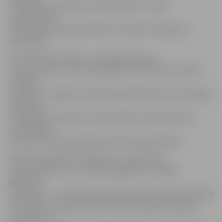
«Ekoloģisko avāriju seku likvidēšana un vides
piesārņojuma
mazināšana Lielupes baseina teritorijā» noslēguma
konference.
Tās laikā tiks parakstīts sadarbības līgums
starp Latvijas un Lietuvas glābšanas dienestiem, Šauļu,
Jelgavas
pilsētas un Jelgavas novada pašvaldībām par savstarpējo
sadarbību
ekoloģisko avāriju seku likvidēšanā un piesārņojuma
mazināšanā,
informē VUGD preses pārstāve Viktorija Šembele.
Projekta kopējais finansējums ir vairāk nekā
viens miljons eiro, un tā gaitā iegādāts nozīmīgs
glābšanas
aprīkojums – VUGD projekta gaitā iepirka operatīvā štāba
automobili, 4×4 apvidus auto iedzīvotāju apziņošanai,
konteineru ar