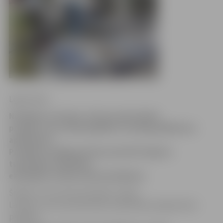
Ligita Vaita
Noslēdzas Latvijas–Lietuvas pārrobežu
projekts, kura laikā iegādāts nozīmīgs glābšanas
aprīkojums.
Projekta noslēgumā tiks parakstīts līgums
turpmākai sadarbībai
ekoloģisko avāriju seku likvidēšanā.
Šodien un rīt Lietuvā, Kelmē, notiek
Latvijas–Lietuvas pārrobežu sadarbības programmas
projekta