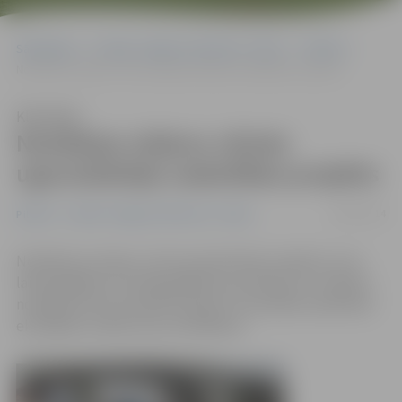
Sākumlapa
Portāla “Jelgavas Vēstnesis” arhīvs
Pilsētā
Noslēdzas miljonu vērtais ugunsdzēsēju sadarbības projekts
Klausīties
Noslēdzas miljonu vērtais
ugunsdzēsēju sadarbības projekts
29/05/2014
Pilsētā
Portāla “Jelgavas Vēstnesis” arhīvs
Noslēdzas Latvijas–Lietuvas pārrobežu projekts, kura
laikā iegādāts nozīmīgs glābšanas aprīkojums. Projekta
noslēgumā tiks parakstīts līgums turpmākai sadarbībai
ekoloģisko avāriju seku likvidēšanā.