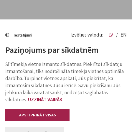
Izvēlies valodu:
LV
EN
Iestatījumi
Paziņojums par sīkdatnēm
Šī tīmekļa vietne izmanto sīkdatnes. Piekrītot sīkdatņu
izmantošanai, tiks nodrošināta tīmekļa vietnes optimāla
darbība. Turpinot vietnes apskati, Jūs piekrītat, ka
izmantosim sīkdatnes Jūsu ierīcē. Savu piekrišanu Jūs
jebkurā laikā varat atsaukt, nodzēšot saglabātās
sīkdatnes.
UZZINĀT VAIRĀK
.
APSTIPRINĀT VISAS