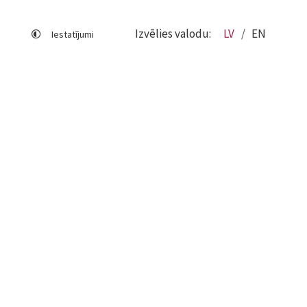
Izvēlies valodu:
LV
EN
Iestatījumi
Lapas karte
Viegli lasīt
Sociālo mediju lietošana