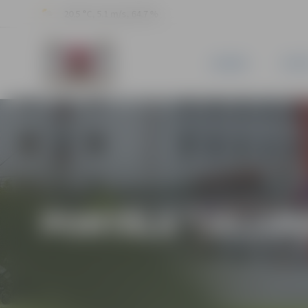
20.5 °C, 5.1 m/s, 64.7 %
JAUNUMI
PILSĒ
PORTĀLA “JELGAV