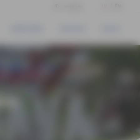
LV
EN
Iestatījumi
UZŅĒMĒJDARBĪBA
PAKALPOJUMI
KONTAKTI
ĪVS