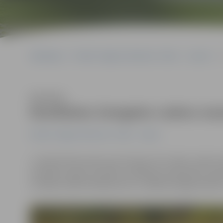
Sākumlapa
Portāla “Jelgavas Vēstnesis” arhīvs
Sports
Klausīties
Noslēdzies Zemgales rudens mar
Portāla “Jelgavas Vēstnesis” arhīvs
Sports
1. oktobrī Pasta salā, sporta kluba «KC» bāzē, notika
vienlaikus bija arī Latvijas un Baltijas čempionāts ma
startēja vairāk kā 200 sportisti, vairākiem jelgavniek