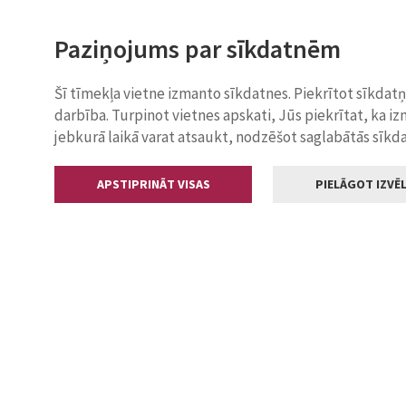
Paziņojums par sīkdatnēm
Šī tīmekļa vietne izmanto sīkdatnes. Piekrītot sīkdat
darbība. Turpinot vietnes apskati, Jūs piekrītat, ka i
jebkurā laikā varat atsaukt, nodzēšot saglabātās sīkd
APSTIPRINĀT VISAS
PIELĀGOT IZVĒL
Kontakti
Jelgavas valstp
Lielā iela 11