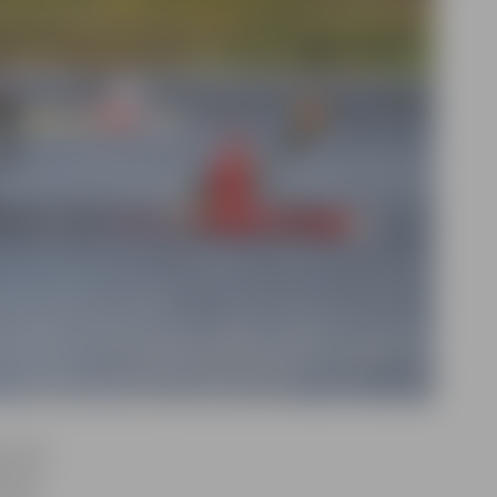
ē trešo
trīnai