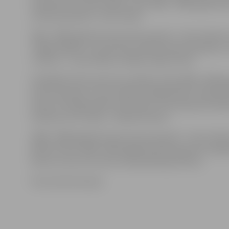
Smiltniecei, kura izcīnīja 3. vietu 2002.– 2005. gadā dz
meiteņu grupā K–1 laivu klasē.
2002.–2005. gadā dzimušo zēnu grupā C–1 laivu klasē u
Jelgavas Bērnu un jaunatnes sporta skolas pārstāvis J
Junioru C– laivu klasē uzvarēja Jūlija Gutova.
Vislabākie BJSS sportistu panākumi bija 1998.–1999. 
junioru grupā K–1 laivu klasē, jo jelgavnieki izcīnīja pi
vietas. Uzvarēja Roberts Altmanis, otrais bija Ansis Al
Ziemelis, bet trešais – Rihards Kraulis.
1998.–1999. gadā dzimušo junioru grupā C–1 laivu klas
Matīss Ozols, 2000.–2001. gadā dzimušo grupā uzvarēja
Ševcovs, bet otro vietu izcīnīja Aleksejs Čikuns.
Foto: Austris Auziņš