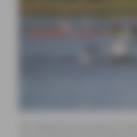
1998.–1999. gadā dzimušo junioru grupā K–1 laivu klas
vietu izcīnīja Daiga Liepiņa, tāds pats panākums arī Ka