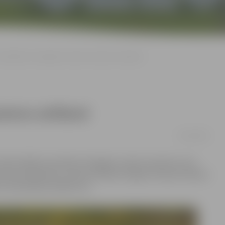
Noslēdzies Zemgales rudens maratons airēšanā
atons airēšanā
02/10/2016
 tradicionālās sacensības Zemgales rudens maratons, kas
ratonā smaiļošanā un kanoe airēšanā. Šogad Lielupes ūdeņos
iem izdevās gūt panākumus.