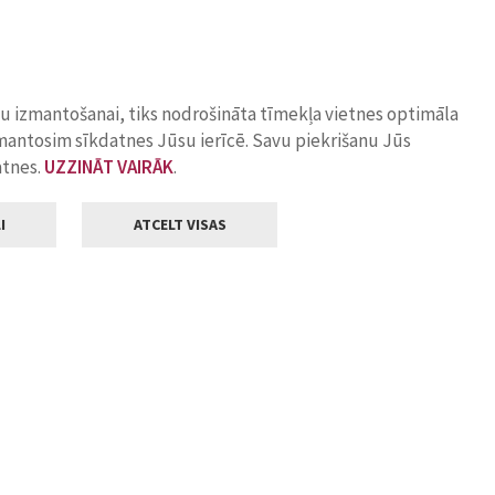
ņu izmantošanai, tiks nodrošināta tīmekļa vietnes optimāla
zmantosim sīkdatnes Jūsu ierīcē. Savu piekrišanu Jūs
atnes.
UZZINĀT VAIRĀK
.
I
ATCELT VISAS
Klientu apkalpošana
ilsētas pašvaldība
Darba laiks
, Jelgava, LV-3001
Pirmdienās
8.00 - 18.00
Otrdienās
8.00 - 17.00