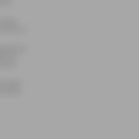
imušo
zvarēja
uris Ševcovs.
gadā dzimušo
rmās trīs
eksandrs
ē uzvarēja
 Aleksejs