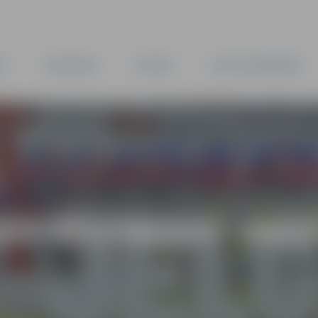
TA
PAŠVALDĪBA
IESTĀDES
KAPITĀLSABIEDRĪBAS
AS VĒSTNESIS” ARH