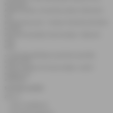
kluba biedrs
Andrejs Storoževs. «Grosmeistaru barjers» (250 punkti)
tika
pārvarēts divas reizes – Tomasam Tereščenko tika fiksēts
rezultāts
267 punkti vienā spēlē, toties Artemijam – 268 punkti
vienā
spēlē.
«A-Z Boulinga akadēmijas» sportistiem sacensībās
izdevās izcīnīt
4 zelta, 6 sudraba un 5 bronzas medaļas – kopā 15
medaļas no 18
iespējamām.
Sacensību rezultāti:
Zēni U-9
1.vieta: Jurijs Bokums