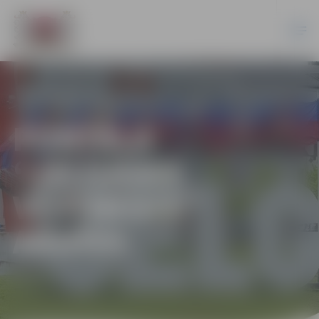
PORTĀLA
“JELGAVAS
VĒSTNESIS”
ARHĪVS