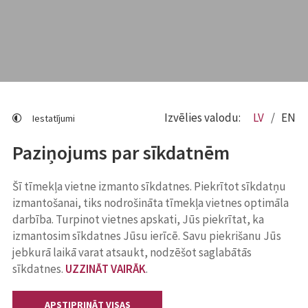
Izvēlies valodu:
LV
EN
Iestatījumi
Paziņojums par sīkdatnēm
Šī tīmekļa vietne izmanto sīkdatnes. Piekrītot sīkdatņu
izmantošanai, tiks nodrošināta tīmekļa vietnes optimāla
darbība. Turpinot vietnes apskati, Jūs piekrītat, ka
izmantosim sīkdatnes Jūsu ierīcē. Savu piekrišanu Jūs
jebkurā laikā varat atsaukt, nodzēšot saglabātās
sīkdatnes.
UZZINĀT VAIRĀK
.
APSTIPRINĀT VISAS