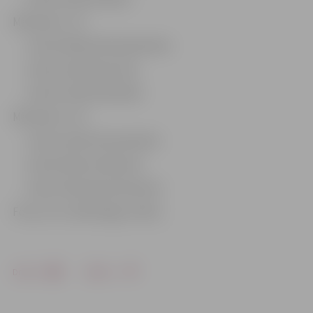
Meitenes U-12
1.vieta: Mišela Derevjančenko
2.vieta: Amanda Auziņa
3.vieta: Evelīna Naudiša
Meitenes U-19
1.vieta: Liāna Ponomarenko
2.vieta: Reina Smikarsta
3.vieta: Viktorija Armoloviča
Foto: no «A-Z Boulings» arhīva
Drukāt
Dalīties