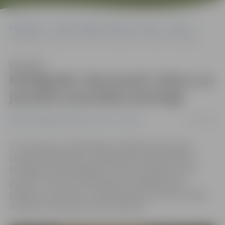
Sākumlapa
Portāla “Jelgavas Vēstnesis” arhīvs
Sports
Noslēgušās «Brunswick» bērnu un jauniešu sacensības boulingā
Klausīties
Noslēgušās «Brunswick» bērnu un
jauniešu sacensības boulingā
01/12/2016
Portāla “Jelgavas Vēstnesis” arhīvs
Sports
27. novembrī «A-Z Boulingā» noslēdzās «Brunswick»
Latvijas atklātās bērnu un jauniešu meistarsacīkstes
boulingā, kurās piedalījās 27 sportisti sešās vecuma
grupās. U–18 vecuma grupā par uzvarētāju kļuva
sportists no Lietuvas – Larynas Narušis, bet par Latvijas
čempionu tika kronēts Toms Čeksters.