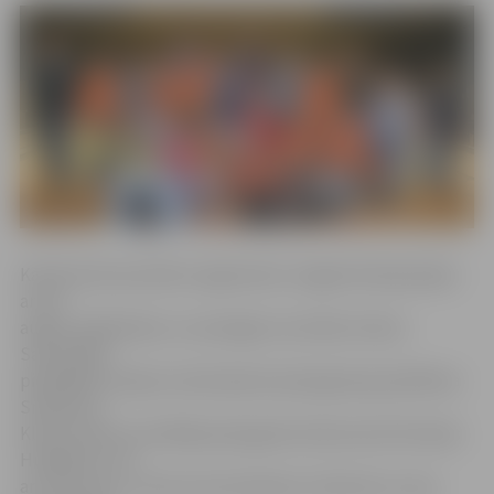
Kā informē sacensību organizatori, šogad tās bija īpašas
ar ļoti
augstu dalībnieku un sasniegto rezultātu līmeni.
Sacensībās
piedalījās Latvijas vicečempione pieaugušo grupā Reina
Smikarsta,
Klubu kausa uzvarētājs pieaugušo konkurencē Artemijs
Hudjakovs, kā
arī Lietuvas U–18 vecuma čempions L.Narušis un viņa