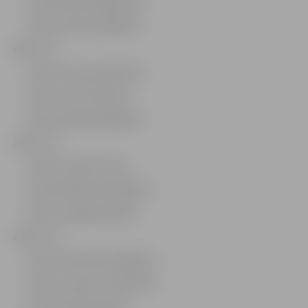
2.vieta: Renārs Ragovskis
3.vieta: Kristers Biļinskis
Zēni U-12
1.vieta: Laurynas Narušis
2.vieta: Toms Čeksters
3.vieta: Ņikita Ņikolajevs
Zēni U-15
1.vieta: Arvīds Ermans
2.vieta: Rihards Kovaļenko
3.vieta: Sergejs Kiseļovs
Zēni U-19
1.vieta: Artemijs Hudjakovs
2.vieta: Tomass Tereščenko
3.vieta: Elvijs Dimpers