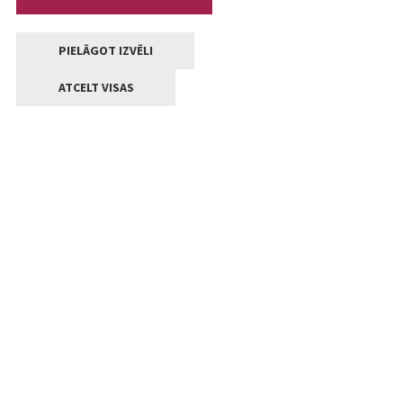
PIELĀGOT IZVĒLI
ATCELT VISAS
Kontakti
Jelgavas valstpilsētas pašvaldība
Lielā iela 11, Jelgava, LV-3001
+371 63005522
pasts@jelgava.lv