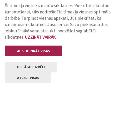
Šī tīmekļa vietne izmanto sīkdatnes. Piekrītot sīkdatņu
izmantošanai, tiks nodrošināta tīmekļa vietnes optimāla
darbība. Turpinot vietnes apskati, Jūs piekrītat, ka
izmantosim sīkdatnes Jūsu ierīcē. Savu piekrišanu Jūs
jebkurā laikā varat atsaukt, nodzēšot saglabātās
sīkdatnes.
UZZINĀT VAIRĀK
.
APSTIPRINĀT VISAS
PIELĀGOT IZVĒLI
ATCELT VISAS