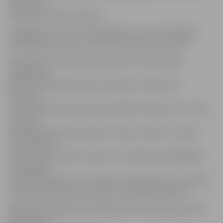
play balvu
saņēma komanda «Zibens».
Jāpiebilst, ka šī sezona bija īpaša ar to, ka sacensībās
piedalījās 9 ģimenes, un katra tika pie savas balvas.
Jāatzīmē, ka centrālās sacensības ar savu dalību
pagodināja
pirmais Latvijas čempions boulingā – Aleksandrs
Ručevics,
četrkārtējie Latvijas čempioni Marija Tkačenko un Artūrs
Ļevikins,
divkārtējā Latvijas čempione Jeļena Juberte, Latvijas
vicečempions
Ivars Vinters, tomēr neviens no minētajiem spēlētājiem
nespēja gūt
«ZBL» čempiona titulu. Šis fakts tikai priecē, jo norāda uz
Jelgavas boulinga sacensību strauji augošo līmeni.
Nākamā Zemgales Boulinga līgas sezona sākas jau 2016.
gada maijā