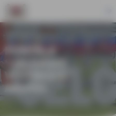
PORTĀLA
“JELGAVAS
VĒSTNESIS”
ARHĪVS