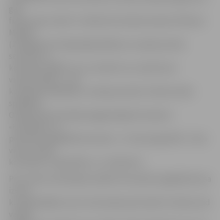
gan
fiziski, gan morāli. Un tāda šoreiz bija komanda «Mītavas
Metēji»
(Zemgales boulinga līgā spēlē jau no pašas pirmās
sezonas) un
komanda «MMM”, kuru noteikti var uzskatīt par
vissportiskāko – divi
komandas spēlētāji ir Latvijas jauniešu futbola izlašu
spēlētāji.
Otrajā vietā ierindojās pagajušā gada čempioni-
«Klondaika» un
pieredzes bagātākā komanda- «A–Zboulings1978». Trešo
vietu izcīnīja
komandas «Leģendārie» un «Nopietni».
Pēc visām aizvadītajām spēlēm komandas sagaidīja Kausa
izcīņa,
kurā piedalījās visas 12 komandas pēc baker formāta, kad
vairāki