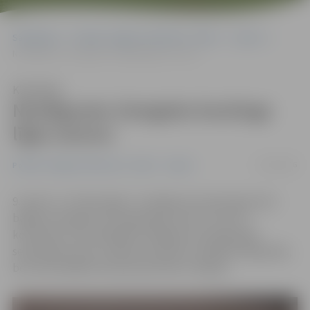
Sākumlapa
Portāla “Jelgavas Vēstnesis” arhīvs
Sports
Noslēgusies Zemgales boulinga līgas sezona
Klausīties
Noslēgusies Zemgales boulinga
līgas sezona
11/04/2016
Portāla “Jelgavas Vēstnesis” arhīvs
Sports
9. aprīlī, «A-Z Boulingā» ir noslēgusies pārsteigumiem
bagāta Zemgales boulinga līgas sezona. Visas 12
komandas, kas piedalījās Zemgales boulinga līgas
septītajā sezonā, cīnījās par balvām vairākās kategorijās,
bet tikai labākās tika pie pelnītām trofejām.