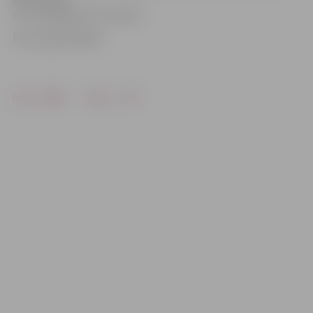
un turpināsies visu vasaru.
Foto: publicitātes
Drukāt
Dalīties