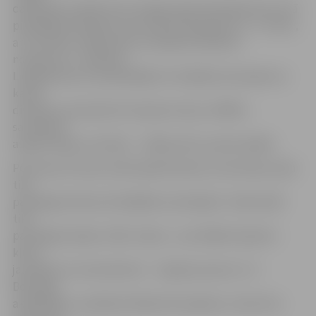
dalībnieki izspēlē vienu kopējo spēli. Mazajā Kausā, kurā
piedalījās komandas, kas savās divīzijās guva 4. – 6. vietu,
ar rezultātu 1104 punkti uzvarēja komanda ar
nosaukumu- «Bomba!».
Lielajā Kausā, kurā piedalījās trīs labākas komandas no
katras
divīzijas, par absolūto čempionu kļuva «MMM»,
sasniedzot
augstvērtīgu rezultātu – 1266 punkti, piecās spēlēs.
Pēc Kausa izcīņas notika apbalvošanas ceremonija, kopā
tika
pasniegtas balvas 25 dažādās nominācijās. Tradicionāli
tika
pasniegtas īpašas «ZBL» balvas – par labāko kapteini
kļuva
jaunākais no nominantiem – 13 gadu jaunais «A–Z
Boulinga
akadēmijas» audzēknis Rihards Kovaļenko, toties Fair-