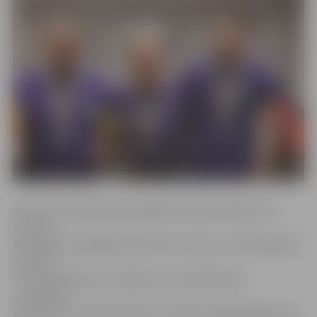
Šosezon komandas bija sadalītas divās divīzijās, kuru
ietvaros
komandas izspēlēja divas kārtas ar katru no pretiniekiem.
Ceļš līdz
uzvarai bija ilgs un sarežģīts, un tieši tāpēc par
uzvarētāju
varēja kļūt tikai tā komanda, kas bija vislabāk sagatavota