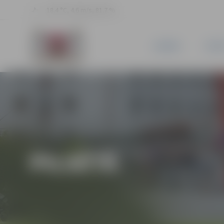
18.4 °C, 4.6 m/s, 81.7 %
JAUNUMI
PILSĒ
PILSĒTĀ