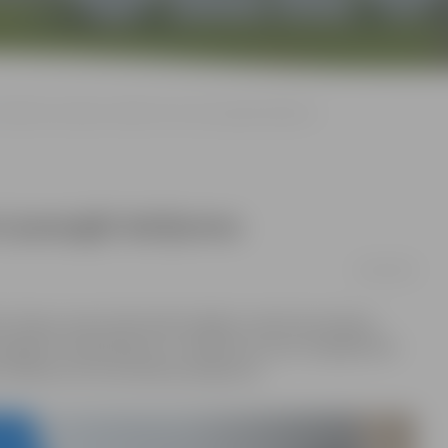
Notāri bez maksas stāstīs, kā sevi pasargāt darījumos
vi pasargāt darījumos
19/02/2018
otāru dienas, kad notāri iedzīvotājiem sniedz bezmaksas
 pasargāt no krāpniekiem un nekļūt par upuri iespējamiem
notāram arī sev aktuālus jautājumus.