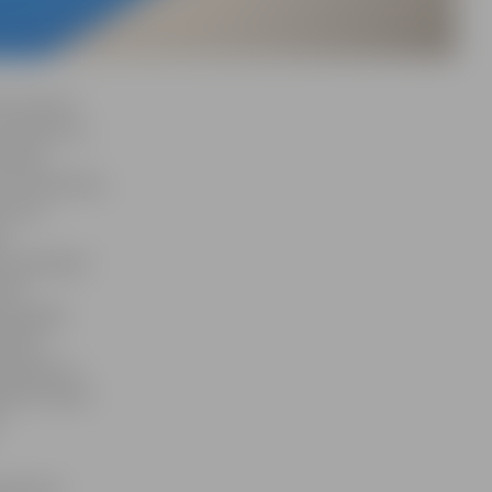
 un saturs
unāt par to,
entuļi
 vai finanses,
irs nav
s
a, pamatojot
pret
 joprojām
ratnes
etaupīt uz
otāru dienās
pulksten