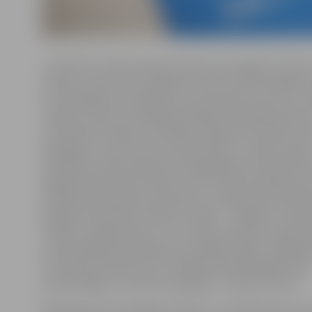
«Zvērinātu notāru pieredze rāda, ka noziegumu forma
mainās. Ja pirms 10–15 gadiem mēs itin droši varējām r
ka visbiežāk par krāpnieku upuriem kļūst seniori un vi
cilvēki, kuriem ar juridiskām shēmām izkrāpa īpašumus
tad šobrīd situācija ir kardināli mainījusies. Neviens va
pasargāts, un par upuri var kļūt ikviens,» stāsta Latvija
Zvērinātu notāru padomes rīkotājdirektore Vija Pizič
šīgada Notāru dienu tēmas izvēli. «Pavirša attieksme 
juridiskiem darījumiem daudzus Latvijas iedzīvotājus
pakļauj nopietniem riskiem. Iemesli – zināšanu un izp
trūkums, paļaušanās uz citu cilvēku pieredzi, vēlme i
profesionāļa konsultācijas vai nodokļu rēķina. Tādēļ N
centīsimies stāstīt par to, kādēļ mūsdienās jābūt īpaši
piesardzīgiem un kā sevi pasargāt,» turpina V.Piziča.
Bezmaksas konsultācijas notiks 27. un 28. februārī no 