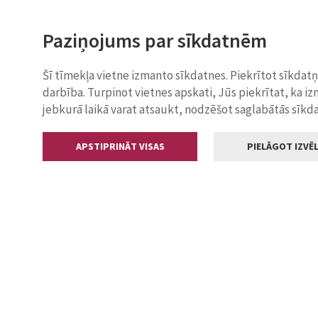
Paziņojums par sīkdatnēm
Šī tīmekļa vietne izmanto sīkdatnes. Piekrītot sīkdat
darbība. Turpinot vietnes apskati, Jūs piekrītat, ka i
jebkurā laikā varat atsaukt, nodzēšot saglabātās sīkd
APSTIPRINĀT VISAS
PIELĀGOT IZVĒL
Kontakti
Jelgavas valstp
Lielā iela 11