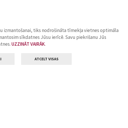
ņu izmantošanai, tiks nodrošināta tīmekļa vietnes optimāla
zmantosim sīkdatnes Jūsu ierīcē. Savu piekrišanu Jūs
atnes.
UZZINĀT VAIRĀK
.
I
ATCELT VISAS
Klientu apkalpošana
ilsētas pašvaldība
Darba laiks
, Jelgava, LV-3001
Pirmdienās
8.00 - 18.00
Otrdienās
8.00 - 17.00