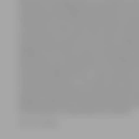
10 līdz 16, bet iepriekšējo gadu pieredze rāda, ka notā
apmeklētājus pieņem ilgāk. Akcijā piedalīsies arī visi č
Jelgavas notāri. Ievas Krūmiņas prakse atrodas Lielajā i
un viņa klientus pieņems pēc dzīvās rindas principa. N
Krekle-Muižniece, kuras birojs ir Pasta ielā 47, interes
aicina iepriekš pierakstīties, zvanot pa tālruni 6302551
20626192, tomēr, ja būs brīvs laiks, viņa apkalpos arī 
apmeklētājus, kuri birojā ieradīsies bez iepriekšēja pi
Notāre Daina Andersone interesentus konsultēs pēc d
principa līdz pēdējam klientam – arī pēc pulksten 16. 
atrodas Mātera ielā 23/25 – 75. Savukārt notārs Pēter
savā praksē Pasta ielā 45 klientus abas dienas pieņems
pulksten 18. Klienti aicināti iepriekš pierakstīties pa t
63023360 vai 63021955, bet dzīvās rindas kārtībā konsul
arī apmeklētāji, kuri birojā ieradīsies bez pieraksta.
Foto: no JV arhīva