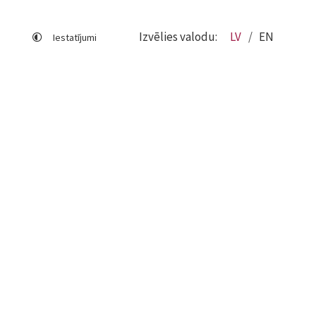
Izvēlies valodu:
LV
EN
Iestatījumi
Lapas karte
Viegli lasīt
Sociālo mediju lietošana