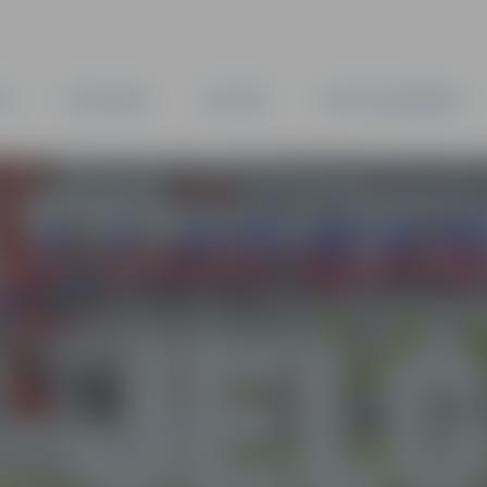
TA
PAŠVALDĪBA
IESTĀDES
KAPITĀLSABIEDRĪBAS