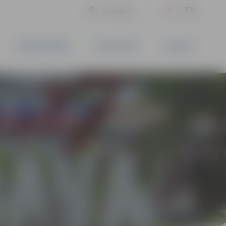
LV
EN
Iestatījumi
UZŅĒMĒJDARBĪBA
PAKALPOJUMI
KONTAKTI