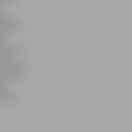
ri
etri
elā 22 – 3,
otāre Vita
entus
7 vai
Notāru dienu
eraksta.
zīvās rindas
Viņas prakse
is Ducmanis
 līdz
ālruni
tēti tiks