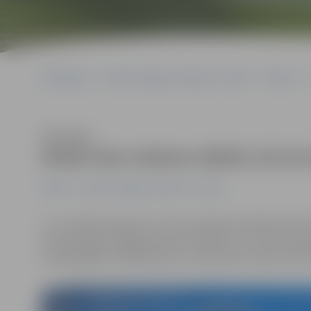
Sākumlapa
Portāla “Jelgavas Vēstnesis” arhīvs
Pilsētā
Klausīties
Notāri bez maksas stāstīs, kā se
Pilsētā
Portāla “Jelgavas Vēstnesis” arhīvs
27. un 28. februārī jau 13. reizi Latvijā norisināsies N
konsultācijas. Šogad akcents tiks likts uz to, kā sevi
noziedzīgiem nodarījumiem, tomēr katrs varēs uzdot 