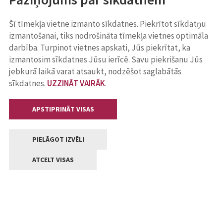
Šī tīmekļa vietne izmanto sīkdatnes. Piekrītot sīkdatņu
izmantošanai, tiks nodrošināta tīmekļa vietnes optimāla
darbība. Turpinot vietnes apskati, Jūs piekrītat, ka
izmantosim sīkdatnes Jūsu ierīcē. Savu piekrišanu Jūs
jebkurā laikā varat atsaukt, nodzēšot saglabātās
sīkdatnes.
UZZINĀT VAIRĀK
.
APSTIPRINĀT VISAS
PIELĀGOT IZVĒLI
ATCELT VISAS