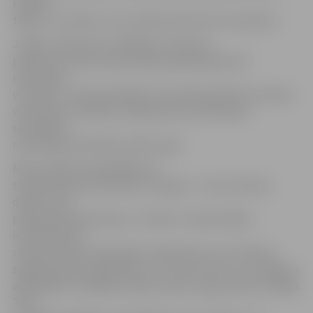
rīkoties
tālāk,» tā J.Dēvics. Citu sūdzību līdz šim nav saņemts.
J.Dēvics informē, ka vēlēšanu rītā mūsu
pilsētas iecirkņos kopumā bija reģistrējušies 26
novērotāji,
visvairāk – Valsts ģimnāzijā, taču dienas gaitā viņu skaits,
visticamāk, mainīsies. Vakarpusē īsi pirms balsu
skaitīšanas
novērotāju aktivitāte varētu augt.
Mūsu pilsētu apmeklējuši arī
starptautiskie novērotāji. Tiesa gan – viņi ar iecirkņu
darbu mūsu
pilsētā iepazinās vakar, 1. oktobrī. «Kopumā bija
ieradušies divi
starptautiskie novērotāji, lai iepazītos ar to, kā esam
sagatavojušies vēlēšanām, un to norisi. Par to, vai Jelgavu
apmeklēs arī vēlēšanu dienā, vakar viņi gan teikt nezināja.
Taču,