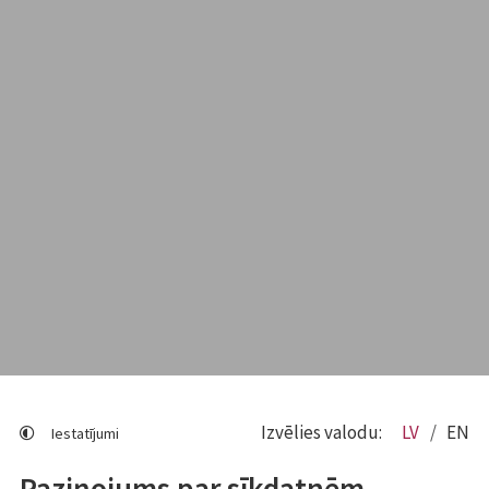
Izvēlies valodu:
LV
EN
Iestatījumi
Paziņojums par sīkdatnēm