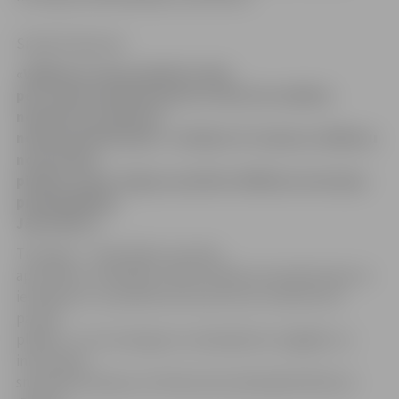
Sintija Čepanone
«Vēlēšanas mūsu pilsētā notiek
pēc visiem priekšrakstiem un līdz šim nekādus
nopietnus incidentus
neesam piedzīvojuši,» vērtējot 10. Saeimas vēlēšanu
norisi mūsu
pilsētā, atzīst Jelgavas pilsētas Vēlēšanu komisijas
priekšsēdētājs
Jānis Dēvics.
Tiesa gan – novērotājs no partiju
apvienības «Atbildība» Pēteris Miļūns komisijā vērsies ar
iesniegumu, ka pilsētā vēl aizvien esot redzami divi
partiju
plakāti. «Uz šo iesniegumu nekavējoties reaģējām un
informāciju
sniedzām policijai, lai tā likumā noteiktajā kārtībā var