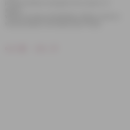
ja tomēr ieradīsies, esam gatavi viņus uzņemt,» tā
pilsētas
Vēlēšanu komisijas priekšsēdētājs, atklājot, ka viens no
starptautiskajiem novērotājiem bija no Polijas.
Drukāt
Dalīties