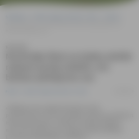
Sākumlapa
Portāla “Jelgavas Vēstnesis” arhīvs
Pilsētā
Novērotājs fiksē, ka šodien pilsētā redzami partiju plakāti; citu
būtisku pārkāpumu nav
Klausīties
Novērotājs fiksē, ka šodien pilsētā
redzami partiju plakāti; citu
būtisku pārkāpumu nav
02/10/2010
Pilsētā
Portāla “Jelgavas Vēstnesis” arhīvs
«Vēlēšanas mūsu pilsētā notiek pēc visiem
priekšrakstiem un līdz šim nekādus nopietnus incidentus
neesam piedzīvojuši,» vērtējot 10. Saeimas vēlēšanu
norisi mūsu pilsētā, atzīst Jelgavas pilsētas Vēlēšanu
komisijas priekšsēdētājs Jānis Dēvics.