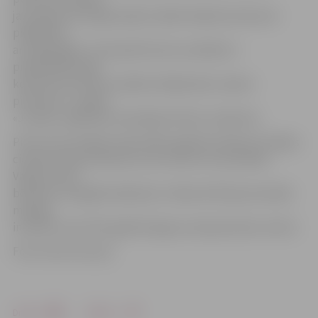
jau apsvērusi iespēju šajā vizuālās mākslas konkursā
piedalīties
arī nākamgad. «Arī iepriekš mūsu audzēkņi ir
piedalījušies šajā
konkursā, bet līdz izstādei Čehijā darbs nonācis
pirmoreiz,» norāda
«Jundas» izglītības metodiķe Kristīne Jankeviča.
Pirmo reizi izstāde notika 1967. gadā kā veltījums Čehijas
ciemata Lidices bērniem, kas cietuši no nacistiskās
Vācijas, kā arī
bērniem, kas gājuši bojā karos. Sākumā šī bija nacionāla
mēroga
iniciatīva, bet 1973. gadā tā ieguva starptautisku nozīmi.
Foto: Austris Auziņš
Drukāt
Dalīties