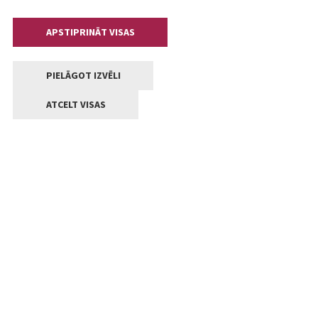
APSTIPRINĀT VISAS
PIELĀGOT IZVĒLI
ATCELT VISAS
Kontakti
Jelgavas valstpilsētas pašvaldība
Lielā iela 11, Jelgava, LV-3001
+371 63005522