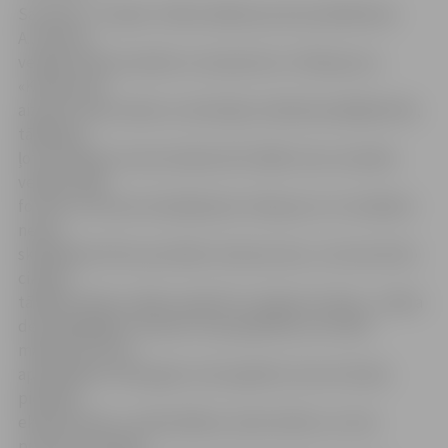
Savukārt «Jundas» Stikla mākslas pulciņa dalībniece
A.Jansone
veidoja stikla mozaīku ar nosaukumu «Ciklopa acs».
«Konkursam
aizsūtīt manu darbu ar skolotāju nolēmām pēdējā brīdī,
tādēļ biju
ļoti priecīga, ka man izdevās tikt tālāk. Savu mozaīku
veidoju apļa
formā, un tā man izskatījās pēc ciklopa acs. Ar vecākiem
nesen
skatījāmies filmu par kādu vientuļu salu, uz kuras dzīvo
ciklopi,
tādēļ šo darbu varēju sasaistīt ar ceļojumu tēmu,» stāsta
desmitgadīgā A.Jansone. Viņa papildina, ka Stikla
mākslas pulciņu
apmeklē jau trešo gadu, bet papildus tam arī dzied,
piedalās
eksperimentu, matemātikas, datorzinību un citos
pulciņos. Amanda