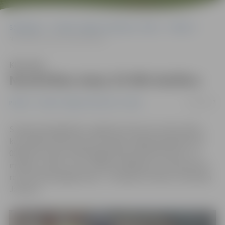
Sākumlapa
Portāla “Jelgavas Vēstnesis” arhīvs
Pilsētā
Novērtētas starp 25 000 skolēnu
Klausīties
Novērtētas starp 25 000 skolēnu
15/10/2017
Pilsētā
Portāla “Jelgavas Vēstnesis” arhīvs
Starptautiskajā bērnu mākslas konkursā «Lidice 2017»,
kas Čehijā notiek kopš 1973. gada, šogad bija jāvērtē 25
000 bērnu darbi. Vērienīgajā konkursā Goda rakstu un
medaļu «Lidices roze» saņēma 1289 bērni, tostarp pirmo
reizi arī divas jelgavnieces – Elizabete Priede un Amanda
Jansone.