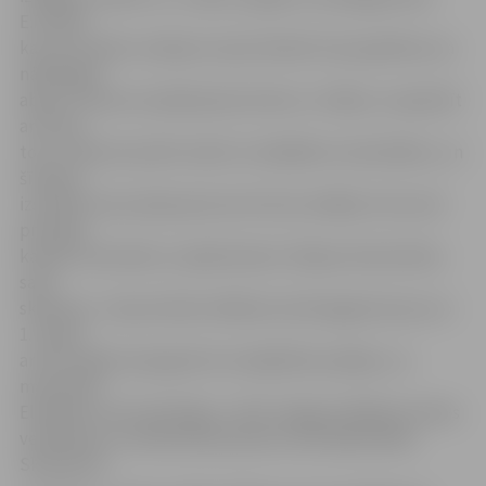
E.Priede,
kas savu darbu veidojusi ciļņa tehnikā. Viņa papildina, ka
nākamgad
abas ar mammu ieplānojušas doties uz Itāliju un apskatīt
arī Pizas
torni. «Man ļoti patīk veidot no dažādiem materiāliem, un
šī darba
izstrāde man prasīja aptuveni četras nedēļas. Esmu ļoti
priecīga,
ka biju uzaicināta uz apbalvošanu Čehijas vēstniecībā,»
saka
skolniece. «Ciļņa tehniku Mākslas skolā apgūstam jau no
1. klases,
ar katru gadu paaugstinot sarežģītības pakāpi, un,
manuprāt,
Elizabete ir ļoti talantīga,» vērtē Jelgavas Mākslas skolas
veidošanas un tēlniecības pamatu skolotāja Nelliju
Skujeniece.