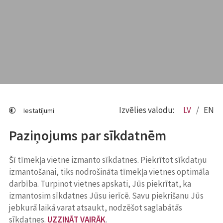
Izvēlies valodu:
LV
EN
Iestatījumi
Paziņojums par sīkdatnēm
Šī tīmekļa vietne izmanto sīkdatnes. Piekrītot sīkdatņu
izmantošanai, tiks nodrošināta tīmekļa vietnes optimāla
darbība. Turpinot vietnes apskati, Jūs piekrītat, ka
izmantosim sīkdatnes Jūsu ierīcē. Savu piekrišanu Jūs
jebkurā laikā varat atsaukt, nodzēšot saglabātās
sīkdatnes.
UZZINĀT VAIRĀK
.