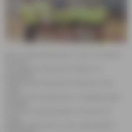
Bērnu vizuālās mākslas konkurss «Lidice», kuram bērni
vecumā no
4 līdz 16 gadiem aicināti iesūtīt zīmējumus un
gleznojumus,
izpildītus jebkurā tehnikā, kā arī māla, koka, stikla,
metāla,
papīra, auduma mākslas darbus un fotogrāfijas, šogad
norisinājās
jau 45. reizi, pulcējot dalībniekus no 83 valstīm. No
Latvijas
godalgas saņēma 43 bērni, tostarp Jelgavas Mākslas