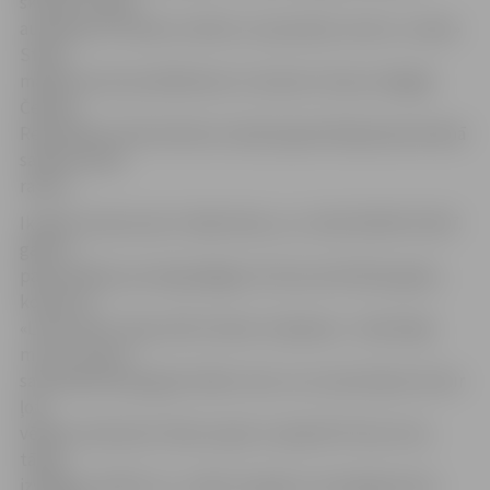
skolas 5. klases
audzēkne E.Priede un bērnu un jauniešu centra «Junda»
Stikla
mākslas pulciņa dalībniece A.Jansone. Viņas svinīgajā
Čehijas
Republikas vēstniecības Latvijā organizētajā pieņemšanā
saņēma Goda
rakstu.
Ik gadu konkursam ir kāda tēma, un, tā kā UNESCO 2017.
gadu ir
pasludinājusi par ilgtspējīgas tūrisma attīstības gadu,
konkurss
«Lidice 2017» bija veltīts tēmai «Ceļošana». «Skolotāja
mums uzdeva
savā darbā atspoguļot kādu vietu, kur esam bijuši vai kur
ļoti
vēlētos aizbraukt. Mans sapnis ir apskatīt Pizas torni,
tāpēc
izvēlējos attēlot to,» stāsta 12 gadus vecā jelgavniece