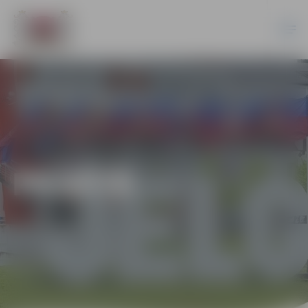
PILSĒTĀ