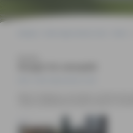
Sākumlapa
Portāla “Jelgavas Vēstnesis” arhīvs
Pilsētā
Klausīties
Nozagti trīs velosipēdi
Pilsētā
Portāla “Jelgavas Vēstnesis” arhīvs
Naktī no trešdienas uz ceturtdienu no Tērvetes ielas 
norāda, ka pēdējā laikā velosipēdu zādzības ir visai bi