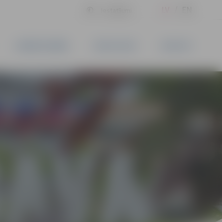
LV
EN
Iestatījumi
UZŅĒMĒJDARBĪBA
PAKALPOJUMI
KONTAKTI