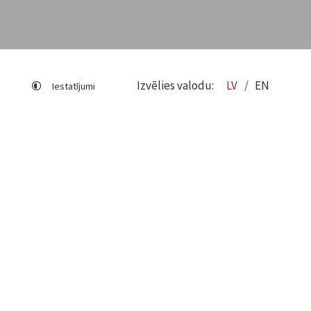
Izvēlies valodu:
LV
EN
Iestatījumi
Lapas karte