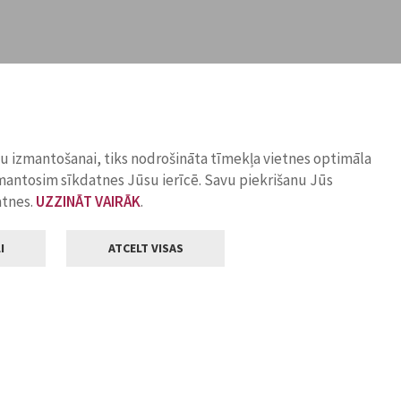
ņu izmantošanai, tiks nodrošināta tīmekļa vietnes optimāla
zmantosim sīkdatnes Jūsu ierīcē. Savu piekrišanu Jūs
atnes.
UZZINĀT VAIRĀK
.
I
ATCELT VISAS
Klientu apkalpošana