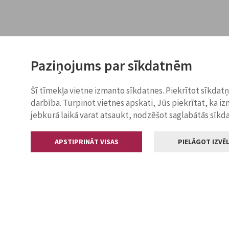
Paziņojums par sīkdatnēm
Šī tīmekļa vietne izmanto sīkdatnes. Piekrītot sīkdat
darbība. Turpinot vietnes apskati, Jūs piekrītat, ka i
jebkurā laikā varat atsaukt, nodzēšot saglabātās sīkd
APSTIPRINĀT VISAS
PIELĀGOT IZVĒL
Kontakti