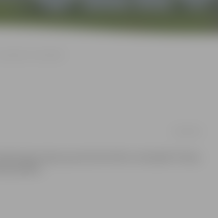
Nozagti trīs velosipēdi
05/06/2015
mājas kāpņutelpas pazuduši divi bērnu velosipēdi. Policija
eža parādība.