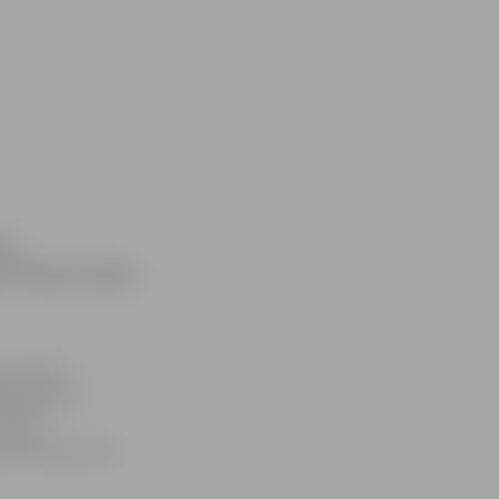
as
 Policija norāda,
, naktī no
ā ielā, kur
licija
tāt riteņus bez