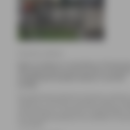
Ilze Knusle-Jankevica
Naktī no trešdienas uz ceturtdienu no Tērvetes iel
mājas kāpņutelpas pazuduši divi bērnu velosipēdi.
ka pēdējā laikā velosipēdu zādzības ir visai bieža
parādība.
Kā norāda policijas pārstāve Ieva Sietniece, piemēram
trešdienas uz ceturtdienu velosipēds nozagts arī Lielaj
tas bija atstāts bez uzraudzības un nebija pieslēgts. Po
aicina velosipēdu īpašniekus būt modrākiem un neats
uzraudzības.