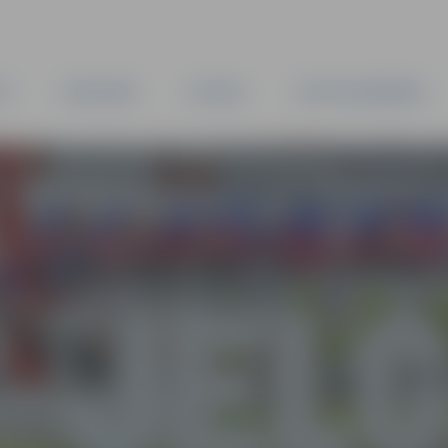
TA
PAŠVALDĪBA
IESTĀDES
KAPITĀLSABIEDRĪBAS