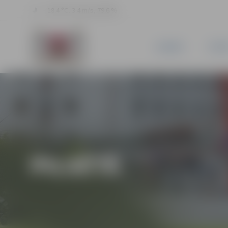
18.4 °C, 3.4 m/s, 79.6 %
JAUNUMI
PILSĒ
PILSĒTĀ