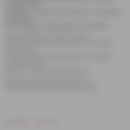
izsaukumus par
zādzībām – nozagts mobilais telefons, automašīna,
bet Pulkveža
Oskara Kalpaka ielā akas palikušas bez vākiem.
Policijas pārstāve Ieva Sietniece ziņo, ka
laikā no 10. decembra pulksten 18 līdz 11. decembra
pulksten 11.10
Pērnavas ielā Jelgavā nozagta 2005. izlaiduma gada
automašīna «Audi
A4 Avant». Lietā uzsākts kriminālprocess.
Bet šorīt pēc pulksten 10 konstatēts, ka
Pulkveža O.Kalpaka ielā akām pazuduši vāki.
Drukāt
Dalīties