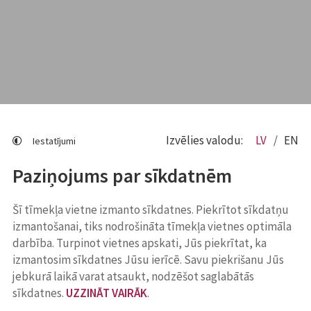
Izvēlies valodu:
LV
EN
Iestatījumi
Paziņojums par sīkdatnēm
Šī tīmekļa vietne izmanto sīkdatnes. Piekrītot sīkdatņu
izmantošanai, tiks nodrošināta tīmekļa vietnes optimāla
darbība. Turpinot vietnes apskati, Jūs piekrītat, ka
izmantosim sīkdatnes Jūsu ierīcē. Savu piekrišanu Jūs
jebkurā laikā varat atsaukt, nodzēšot saglabātās
sīkdatnes.
UZZINĀT VAIRĀK
.