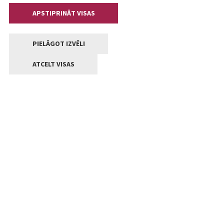
APSTIPRINĀT VISAS
PIELĀGOT IZVĒLI
ATCELT VISAS
Kontakti
Jelgavas valstpilsētas pašvaldība
Lielā iela 11, Jelgava, LV-3001
+371 63005522