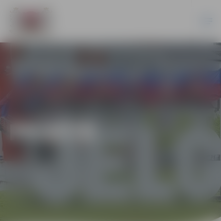
PILSĒTĀ