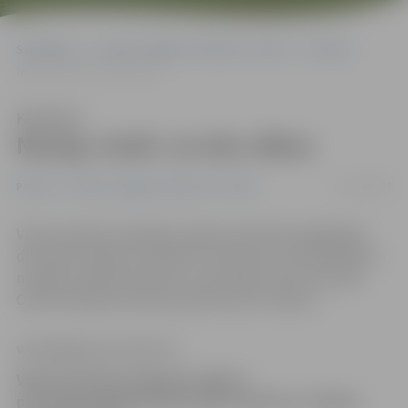
Sākumlapa
Portāla “Jelgavas Vēstnesis” arhīvs
Pilsētā
Nozog «Audi» un aku vākus
Klausīties
Nozog «Audi» un aku vākus
12/12/2014
Pilsētā
Portāla “Jelgavas Vēstnesis” arhīvs
Valsts policijas Zemgales reģiona pārvalde pagājušajā
diennaktī saņēmusi vairākus izsaukumus par zādzībām –
nozagts mobilais telefons, automašīna, bet Pulkveža
Oskara Kalpaka ielā akas palikušas bez vākiem.
www.jelgavasvestnesis.lv
Valsts policijas Zemgales reģiona
pārvalde pagājušajā diennaktī saņēmusi vairākus