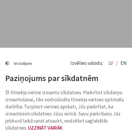
Izvēlies valodu:
LV
EN
Iestatījumi
Paziņojums par sīkdatnēm
Šī tīmekļa vietne izmanto sīkdatnes. Piekrītot sīkdatņu
izmantošanai, tiks nodrošināta tīmekļa vietnes optimāla
darbība. Turpinot vietnes apskati, Jūs piekrītat, ka
izmantosim sīkdatnes Jūsu ierīcē. Savu piekrišanu Jūs
jebkurā laikā varat atsaukt, nodzēšot saglabātās
sīkdatnes.
UZZINĀT VAIRĀK
.