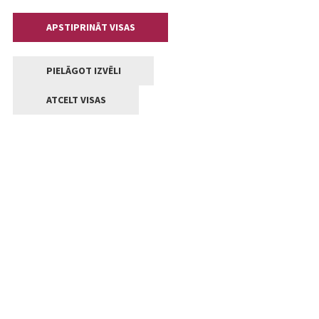
APSTIPRINĀT VISAS
PIELĀGOT IZVĒLI
ATCELT VISAS
Kontakti
Jelgavas valstpilsētas pašvaldība
Lielā iela 11, Jelgava, LV-3001
+371 63005522