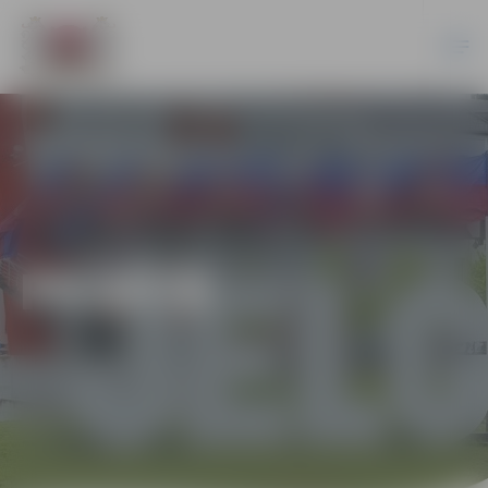
PILSĒTĀ