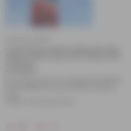
Ilze Knusle-Jankevica
Trešdien kāds autovadītājs uzpildīja mašīnas bāku
degvielas uzpildes stacijā «Statoil» Brīvības bulvārī
un aizbrauca
nesamaksājis.
Valsts policija informē, ka autovadītājs ielēja bākā 60,09
litrus dīzeļdegvielas par summu 80,46 eiro. Incidents
notika
trešdien, 5. martā, pulksten 10.47.
Drukāt
Dalīties