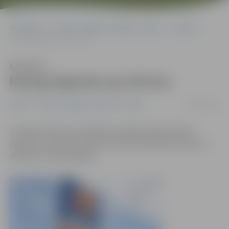
Sākumlapa
Portāla “Jelgavas Vēstnesis” arhīvs
Pilsētā
Nozog degvielu par 80 eiro
Klausīties
Nozog degvielu par 80 eiro
06/03/2014
Pilsētā
Portāla “Jelgavas Vēstnesis” arhīvs
Trešdien kāds autovadītājs uzpildīja mašīnas bāku
degvielas uzpildes stacijā «Statoil» Brīvības bulvārī un
aizbrauca nesamaksājis.