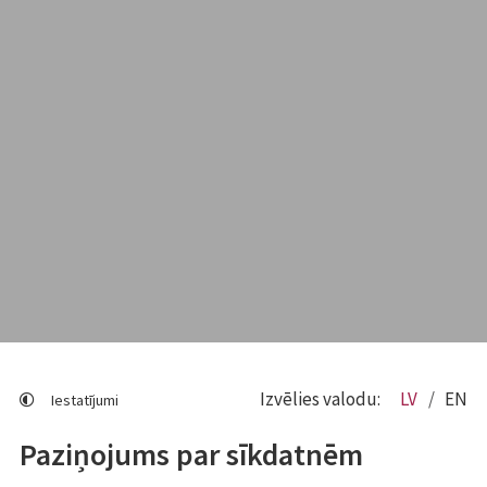
Izvēlies valodu:
LV
EN
Iestatījumi
Paziņojums par sīkdatnēm