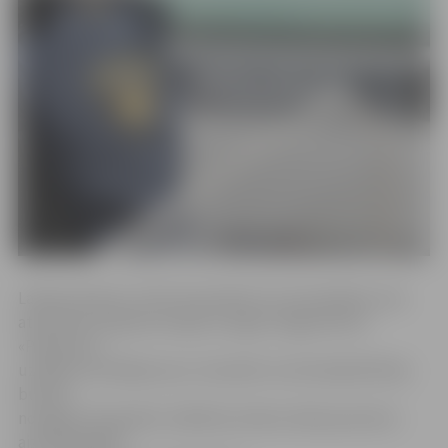
Laika posmā no 2. līdz 16. janvārim no automašīnas, kas
atradusies Dobeles šosejā, nozagts magnetofons
«Panasonic» –
uzsākts kriminālprocess. Savukārt no dzīvokļa Brīvības
bulvārī
nozagts fotoaparāts. Zādzība notikusi laika posmā no
aizvadītā gada