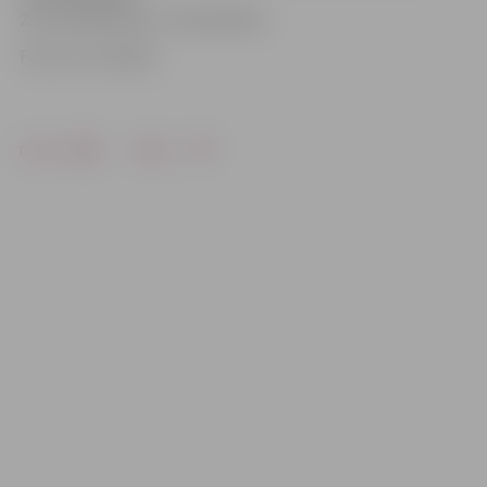
25. novembra līdz 7. decembrim.
Foto: no JV arhīva
Drukāt
Dalīties