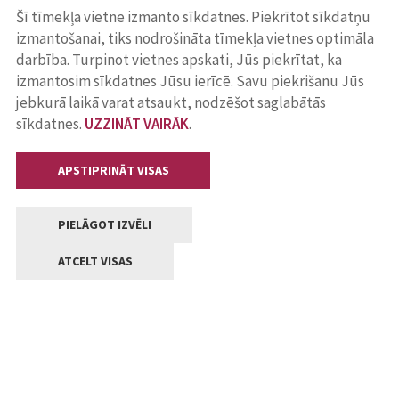
Šī tīmekļa vietne izmanto sīkdatnes. Piekrītot sīkdatņu
izmantošanai, tiks nodrošināta tīmekļa vietnes optimāla
darbība. Turpinot vietnes apskati, Jūs piekrītat, ka
izmantosim sīkdatnes Jūsu ierīcē. Savu piekrišanu Jūs
jebkurā laikā varat atsaukt, nodzēšot saglabātās
sīkdatnes.
UZZINĀT VAIRĀK
.
APSTIPRINĀT VISAS
PIELĀGOT IZVĒLI
ATCELT VISAS