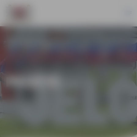
PILSĒTĀ