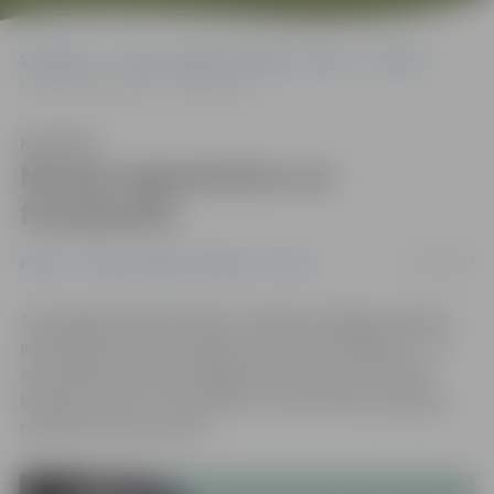
Sākumlapa
Portāla “Jelgavas Vēstnesis” arhīvs
Pilsētā
Nozog magnetofonu un fotoaparātu
Klausīties
Nozog magnetofonu un
fotoaparātu
17/01/2017
Pilsētā
Portāla “Jelgavas Vēstnesis” arhīvs
Aizvadītajā diennaktī Valsts policijas Zemgales reģiona
pārvaldē saņemti iesniegumi par divām zādzībām – no
automašīnas nozagts magnetofons, bet no dzīvokļa
Brīvības bulvārī – fotoaparāts, informē Valsts policijas
pārstāve Ieva Sietniece.