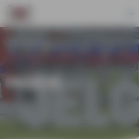
PILSĒTĀ