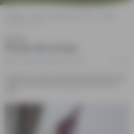
Sākumlapa
Portāla “Jelgavas Vēstnesis” arhīvs
Pilsētā
Nozog valsts karogu
Klausīties
Nozog valsts karogu
13/11/2019
Pilsētā
Portāla “Jelgavas Vēstnesis” arhīvs
Nozagts valsts karogs, kas bija izkārts Lāčplēša dienā pie
kādas tirdzniecības vietas Aspazijas ielā un atstāts uz
nakti.