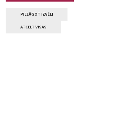
PIELĀGOT IZVĒLI
ATCELT VISAS
Kontakti
Jelgavas valstpilsētas pašvaldība
Lielā iela 11, Jelgava, LV-3001
+371 63005522
pasts@jelgava.lv