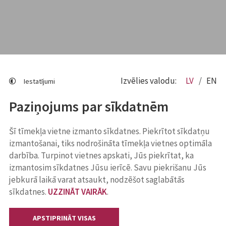
Izvēlies valodu:
LV
EN
Iestatījumi
Paziņojums par sīkdatnēm
Šī tīmekļa vietne izmanto sīkdatnes. Piekrītot sīkdatņu
izmantošanai, tiks nodrošināta tīmekļa vietnes optimāla
darbība. Turpinot vietnes apskati, Jūs piekrītat, ka
izmantosim sīkdatnes Jūsu ierīcē. Savu piekrišanu Jūs
jebkurā laikā varat atsaukt, nodzēšot saglabātās
sīkdatnes.
UZZINĀT VAIRĀK
.
APSTIPRINĀT VISAS