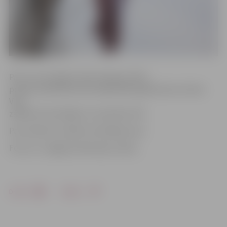
Par to, ka nozagts valsts karogs, Valsts
policiju telefoniski informēja 1952. gadā dzimis vīrietis.
Viņš
zādzību konstatēja 12. novembra rītā.
Par notikušo uzsākts kriminālprocess.
Foto: no «Jelgavas Vēstneša» arhīva
Drukāt
Dalīties