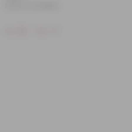
Foto: no JV un JAP arhīva
Drukāt
Dalīties