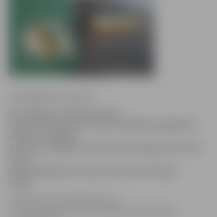
www.jelgavasvestnesis.lv
SIA «Jelgavas autobusu parks»
(JAP) apkopojis šoferu darba rādītājus pagājušajā
mēnesī, un labākā
autobusa vadītāja statusu oktobrī ieguvuši trīs JAP
šoferi –
Andrejs Kļimačkovs, Igors Strazds un Andrejs
Sviķis.
JAP informē, ka A.Kļimačkovs un
I.Strazds apbalvoti par 2014. gada oktobra darba