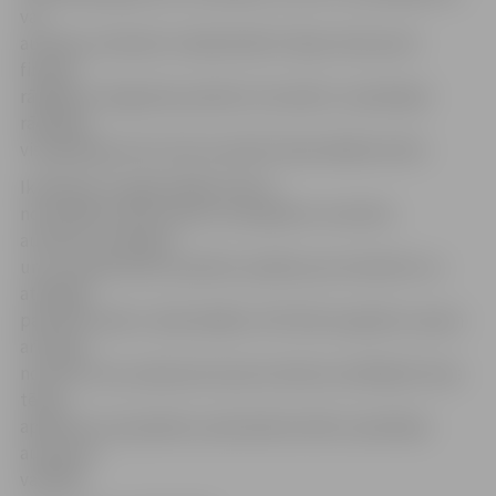
vai
autobuss tehniski ir labā kārtībā. Tāpat vērā ņemti
finanšu
rādītāji un degvielas patēriņš. Savukārt, izanalizējot
rādītājus
visa gada garumā, tiek nominēti Gada labākie šoferi.
Ikmēneša un gada labāko šoferu
nominēšana JAP ieviesta, lai papildus motivētu
autobusu vadītājus
un ar naudas balvu pateiktu paldies par kvalitatīvi un
atbildīgi
paveikto darbu. Gada labākie JAP šoferi papildus saņem
arī īpašu
nozīmīti, kas, piesprausta pie autobusa vadītāja formas
tērpa,
apliecina, ka pasažierus pārvadā atzinību izpelnījies
autobusa
vadītājs.