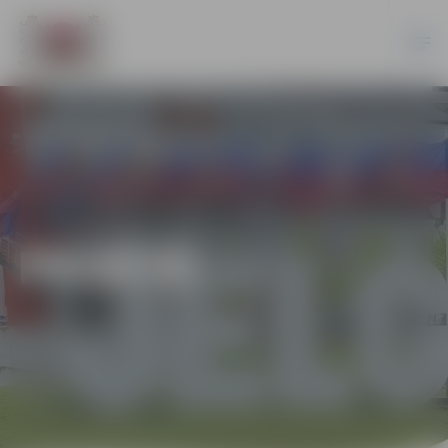
PILSĒTĀ