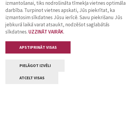
izmantošanai, tiks nodrošināta tīmekļa vietnes optimāla
darbība. Turpinot vietnes apskati, Jūs piekrītat, ka
izmantosim sīkdatnes Jūsu ierīcē. Savu piekrišanu Jūs
jebkurā laikā varat atsaukt, nodzēšot saglabātās
sīkdatnes.
UZZINĀT VAIRĀK
.
APSTIPRINĀT VISAS
PIELĀGOT IZVĒLI
ATCELT VISAS