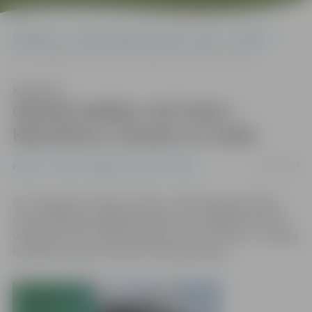
Sākumlapa
Portāla “Jelgavas Vēstnesis” arhīvs
Pilsētā
Oktobrī labākie JAP šoferi – Kļimačkovs, Strazds un Sviķis
Klausīties
Oktobrī labākie JAP šoferi –
Kļimačkovs, Strazds un Sviķis
19/11/2014
Pilsētā
Portāla “Jelgavas Vēstnesis” arhīvs
SIA «Jelgavas autobusu parks» (JAP) apkopojis šoferu
darba rādītājus pagājušajā mēnesī, un labākā autobusa
vadītāja statusu oktobrī ieguvuši trīs JAP šoferi – Andrejs
Kļimačkovs, Igors Strazds un Andrejs Sviķis.