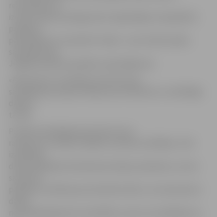
rezultātiem un
izciliem darba sasniegumiem reģionālajos starppilsētu
pasažieru
pārvadājumos. Savukārt A.Sviķis – par izciliem darba
sasniegumiem
Jelgavas pilsētas pasažieru pārvadājumos.
«Apsveicam un novēlam noturēt savas
sasniegtās pozīcijas! Paldies par kvalitatīvo un atbildīgo
darbu,»
tā JAP.
Portāls www.jelgavasvestnesis.lv jau
rakstīja, ka, nosakot labākos autobusa vadītājus, tiek
izanalizēti
darba rādītāji ļoti daudzās pozīcijās, piemēram, vai nav
saņemtas
pasažieru sūdzības par konkrēto šoferi, vai viņš paveicis
darbu
noteiktajā apjomā un kvalitātē, vai nav citu pārkāpumu,