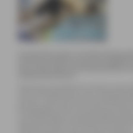
LLU baseinā divas dienas norisinājās olimpisko spē
laureāta Arsena Miskarova kausa izcīņa peldēšanā
kausu izcīnīja Jelgavas Specializētās peldēšanas s
audzēknis Deniss Komars.
Denisam kauss tika piešķirts par rezultātu, ko viņš uzr
metros brasā šī gada Latvijas Junioru čempionātā Liepā
decembrī – 1:02,31 minūti. Sportists pats A.Miskarova 
gan nepiedalījās, jo kopā ar savu treneri Astru Ozoliņu 
uz Sanktpēterburgu, kur uzaicināts piedalīties Vladim
kausa izcīņā. Kā stāsta JSPS direktore Zelma Ozoliņa,
brasā Deniss izcīnījis 11. vietu ar ļoti labu rezultātu. Kā