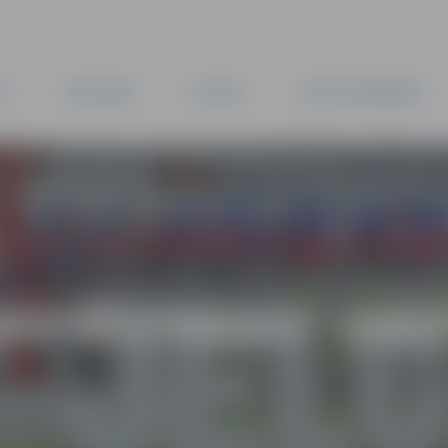
TA
PAŠVALDĪBA
IESTĀDES
KAPITĀLSABIEDRĪBAS
AS VĒSTNESIS” ARH