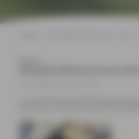
Sākumlapa
Portāla “Jelgavas Vēstnesis” arhīvs
Sports
Klausīties
Olimpieša Miskarova kausu izcī
Portāla “Jelgavas Vēstnesis” arhīvs
Sports
LLU baseinā divas dienas norisinājās olimpisko spēļu 
ceļojošo kausu izcīnīja Jelgavas Specializētās peldēš