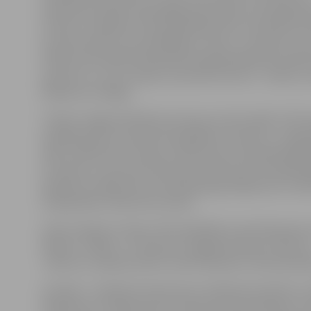
iepriekš portālam www.jelgavasvestnesis.lv pastāstīja
trenere, V.saļņikova kausā piedalās tikai uzaicinātie spo
kuriem daudzi ir jau peldētāji ar vārdu, un skaidrs, ka 
finālā. Sacensībās Sanktpēterburgā piedalīsies apmē
sportistu, un no Latvijas uzaicināti vien divi – Deniss u
Ribakova no Rīgas.
Tikmēr Jelgavā A.Miskarova kausa izcīņā vairāki JSPS 
izpildīja Sporta meistara kandidāta normatīvu: Jevgeņ
100 un 200 metros brasā un 200 metros kompleksajā p
Freimanis un Guntars Deičmans 100 metros kompleks
Iļja Boicovs 400 metros kompleksajā peldējumā un 100
Sandijs Bečis 100 metros brasā.
Zelta medaļu izcīnīja JSPS peldētāji Jana Dobrjanska,
Millere, S.Bečis, J.Freimanis, Dagnija Grabuža, I.Boicov
J.Boicovs, Adrija Emolīte, Anete Kalniete, Patrīcija Ad
Sudrabs – Renātei Artamonovai, Vladimiram Šinkum, 
Minakovam, P.Adamovičai, Kristeram Rozenbildam, G