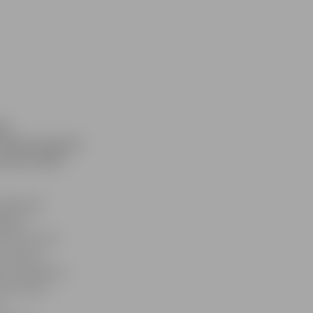
ļu
. Šogad ceļojošo
kolas (JSPS)
ādīja 100
jā 13.
kausa izcīņā
ir devies
ira Saļņikova
 50 metros