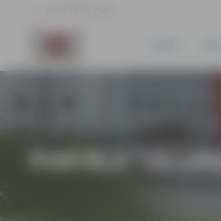
21.3 °C, 5.6 m/s, 71.4 %
JAUNUMI
PILSĒ
PORTĀLA “JELGAV