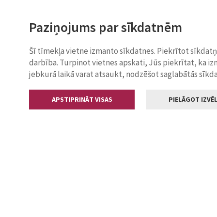
Paziņojums par sīkdatnēm
Šī tīmekļa vietne izmanto sīkdatnes. Piekrītot sīkdat
darbība. Turpinot vietnes apskati, Jūs piekrītat, ka i
jebkurā laikā varat atsaukt, nodzēšot saglabātās sīkd
APSTIPRINĀT VISAS
PIELĀGOT IZVĒL
Kontakti
Jelgavas valstp
Lielā iela 11