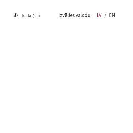
Izvēlies valodu:
LV
EN
Iestatījumi
Lapas karte
Viegli lasīt
Sociālo mediju lietošana