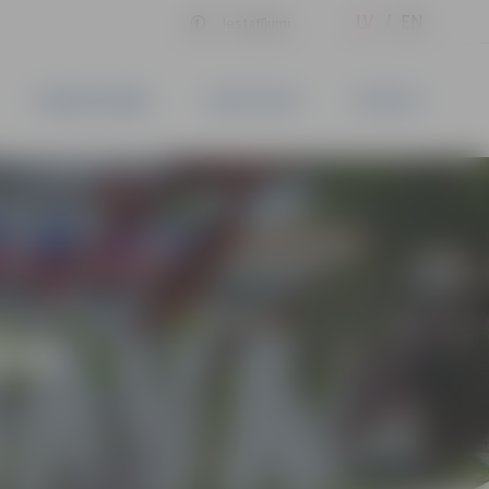
LV
EN
Iestatījumi
UZŅĒMĒJDARBĪBA
PAKALPOJUMI
KONTAKTI
ĪVS