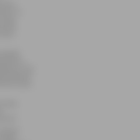
 Denisa
rtisti, no
cīnīsies
ram 300
n Aļona
peldētāji
ijs Boicovs
eldējumā, Jānis
ajā peldējumā,
 metros brasā,
 Ksenija
s,
amoviča.
Valērijam
undegai