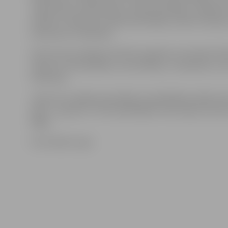
Jankovskai, G.Deičmanam, Selīnai Kalnišķei, Jēkaba
S.Bečim, A.Kalnietei, Maretai Kalnišķei, Andrim Skujam
Kuskovam, D.Grabužai.
Pie bronzas medaļas tika Elīza Lagzdiņa, Veronika Gor
I.Boicovs, Elīza Ķibilda, Luīze Kalniņa, J.Audzēvičs, Lu
Peščinska.
Jāuzsver, ka šajās sacensībās visi peldētāji startēja vie
Open – grupā. Ar JSPS peldētājiem konkurēja arī sport
Rīgas.
Foto: Raitis Supe