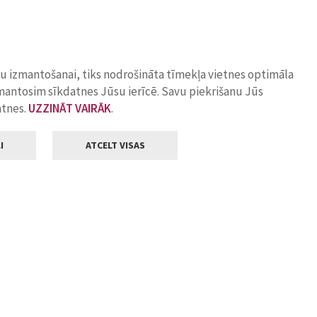
ņu izmantošanai, tiks nodrošināta tīmekļa vietnes optimāla
zmantosim sīkdatnes Jūsu ierīcē. Savu piekrišanu Jūs
atnes.
UZZINĀT VAIRĀK
.
I
ATCELT VISAS
Klientu apkalpošana
ilsētas pašvaldība
Darba laiks
, Jelgava, LV-3001
Pirmdienās
8.00 - 18.00
Otrdienās
8.00 - 17.00