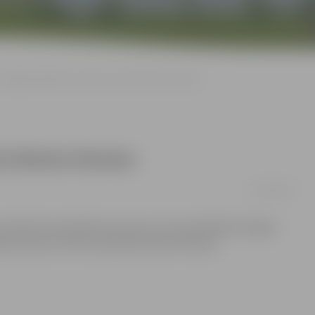
Olimpieša Miskarova kausu izcīna Deniss Komars
na Deniss Komars
21/12/2014
laureāta Arsena Miskarova kausa izcīņa peldēšanā. Šogad
anas skolas (JSPS) audzēknis Deniss Komars.