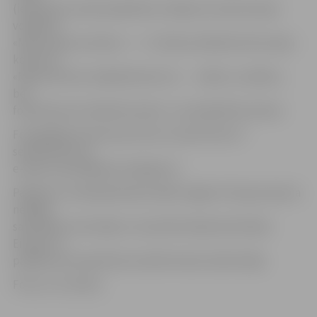
(ieskaitot)) varēs piedalīties zīmējumu konkursā par
volejbolu
«Mana sapņu bumba», 7. – 12. klašu skolēniem būs eseju
konkurss
«Mana vēstule volejbolistam(-ei) … (vārds, uzvārds)»,
bet
fotokonkursā «Padod bumbu!» var piedalīties ikviens.
Fotogrāfijas konkursam vēl var nosūtīt līdz 27.
septembrim pa
e-pastu sports@sports.jelgava.lv.
Pasākums «Olimpiskā diena 2016» šogad ir Eiropas Sporta
nedēļas
sastāvdaļa. Tās mērķis ir veicināt fiziskās aktivitātes
Eiropā, un
pasākumos iesaistīties aicināts ikviens iedzīvotājs.
Foto: no JV arhīva