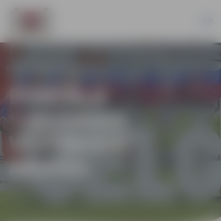
PORTĀLA
“JELGAVAS
VĒSTNESIS”
ARHĪVS