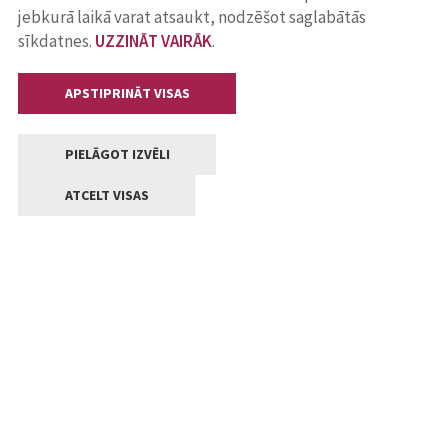
jebkurā laikā varat atsaukt, nodzēšot saglabātās
sīkdatnes.
UZZINĀT VAIRĀK
.
APSTIPRINĀT VISAS
PIELĀGOT IZVĒLI
ATCELT VISAS
Kontakti
Jelgavas valstpilsētas pašvaldība