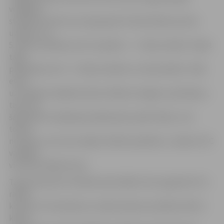
volejbola
stafetēs četrās vecuma grupās. Šīs aktivitātes pirmie
uzsāks 4. un
5. klašu audzēkņi, bet turpinās 6. – 7. klašu skolēni. Tāpat
tajās
piedalīsies arī 8. – 9. klašu skolēni un vidusskolēni. «Mēs
esam
uzrunājuši volejbola kluba «Biolars/Jelgava» pārstāvjus,
taču viņi
šajā dienā ir ieplānojuši pārbaudes spēli Polijā. Ja tā
tomēr
nenotiks, viņi mums šajās stafetēs palīdzēs,» skaidro SSC
vadītāja
vietniece Maija Actiņa.
Tāpat līdztekus fiziskām aktivitātēm tiks organizēti trīs
radoši
konkursi. Pirmsskolas un sākumskolas audzēkņi (līdz 6.
klasei