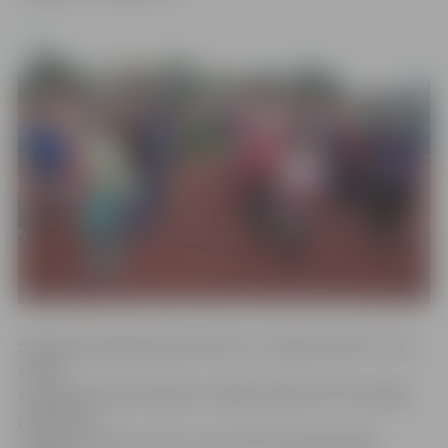
Šī gada Olimpiskā dienas devīze ir «Padod bumbu!», kas
veltīta
volejbola popularizēšanai, tādēļ skolēniem būs iespēja
piedalīties
Jelgavas Sporta servisa centra (SSC) organizētajās