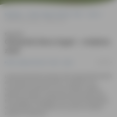
Sākumlapa
Portāla “Jelgavas Vēstnesis” arhīvs
Sports
Olimpiskā diena šogad – volejbola zīmē
Klausīties
Olimpiskā diena šogad – volejbola
zīmē
20/09/2016
Portāla “Jelgavas Vēstnesis” arhīvs
Sports
Latvijas Olimpiskās komitejas (LOK) organizētā Olimpiskā
diena šogad visā Latvijā notiks 23. septembrī, kad
sportiskas aktivitātes būs arī pie vairākām Jelgavas
izglītības iestādēm, bet galvenais sportošanas punkts
būs Zemgales Olimpiskajā centrā. Pulksten 9.50 plānota
oficiālā pasākuma atklāšana, bet pulksten 10 sāksies
kopīga rīta vingrošana.