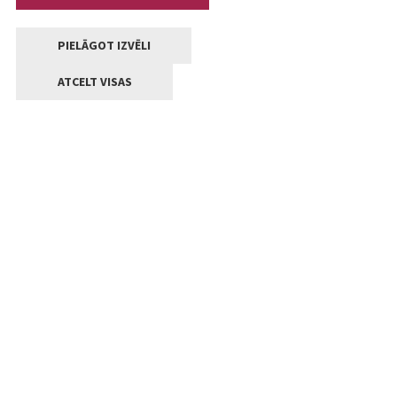
PIELĀGOT IZVĒLI
ATCELT VISAS
Kontakti
Jelgavas valstpilsētas pašvaldība
Lielā iela 11, Jelgava, LV-3001
+371 63005522
pasts@jelgava.lv