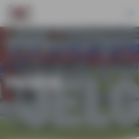
PILSĒTĀ