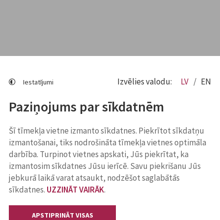
Izvēlies valodu:
LV
EN
Iestatījumi
Paziņojums par sīkdatnēm
Šī tīmekļa vietne izmanto sīkdatnes. Piekrītot sīkdatņu
izmantošanai, tiks nodrošināta tīmekļa vietnes optimāla
darbība. Turpinot vietnes apskati, Jūs piekrītat, ka
izmantosim sīkdatnes Jūsu ierīcē. Savu piekrišanu Jūs
jebkurā laikā varat atsaukt, nodzēšot saglabātās
sīkdatnes.
UZZINĀT VAIRĀK
.
APSTIPRINĀT VISAS