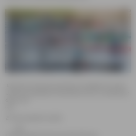
Jāatzīmē, ka braucieni pa Platoni ir iespējami arī vasarā.
Uzņēmums piedāvā arī individuālu lauvu īri, samaksa par
dienu ir 20
eiro.
29. marta pasākumu plāns:
· Līdz
12:00 ierašanās Platonē pie ūdenskrātuves;