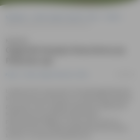
Sākumlapa
Portāla “Jelgavas Vēstnesis” arhīvs
Pilsētā
Organizē straujus braucienus pa Platones upi
Klausīties
Organizē straujus braucienus pa
Platones upi
27/03/2016
Pilsētā
Portāla “Jelgavas Vēstnesis” arhīvs
Uzņēmums SIA «Laivu sports» 28. martā organizēs kanoe
laivu braucienu pa Platones upi. «Šobrīd ūdens līmenis ir
par pusotru metru augstāks, nekā vasarā, tādēļ ierasti
seklā Platones upe pavasarī pārvēršas par
piedzīvojumiem bagātu un strauju upīti, pa kuru ir
interesanti laivot. Vairākās ieplānotā brauciena vietās ir
krācītes,» tā uzņēmuma pārstāvis Atis.