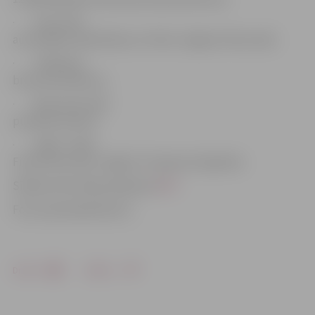
· Līdz 12:30
automāšīnu pārdzīšana uz finišu Jelgavā, Pasta salā;
· 13:00 laivu
brauciena sākums;
· Brauciena vidū
pusdienu pauze;
· 16:00 – 16:30
Finišs Pasta salā, Jelgavā. Transporta loģistika.
Sīkāka informācija pieejama
ŠEIT
.
Foto: pastasalaslaivas.lv
Drukāt
Dalīties