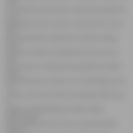
metri.
Lai nodrošinātu darba drošību, nepieciešams slēgt Pasta
salu, jo
objektā pārvietosies transports, atradīsies liels celtnis,»
stāsta
darbu izpildītāja SIA «Igate Būve» būvdarbu vadītājs
Oskars
Galveits. Viņš piebilst, ka šajā dienā tiks atvestas tikai
dažas
sijas un notiks to montāža, kā arī paralēli tiks montētas
pasijas,
kas sasaista balstus ar sijām un tas ir laikietilpīgs process.
«Tas
nozīmē, ka Pasta sala noteikti tiks slēgta vēl kādu dienu,
lai
nogādātu estrādē pārējās sijas. Tāpēc drošības
apsvērumu dēļ
nāksies slēgt Pasta salu, taču par to ziņosim iepriekš.
Plānojam,