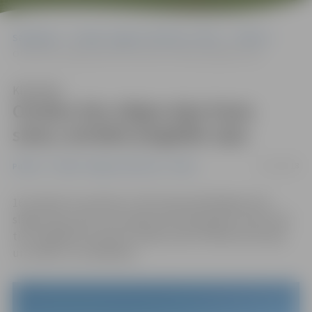
Sākumlapa
Portāla “Jelgavas Vēstnesis” arhīvs
Pilsētā
Otrdien būs slēgta daļa Pasta salas; estrādei piegādās sijas
Klausīties
Otrdien būs slēgta daļa Pasta
salas; estrādei piegādās sijas
11/10/2018
Pilsētā
Portāla “Jelgavas Vēstnesis” arhīvs
16. oktobrī no pulksten 7 līdz 18 apmeklētājiem būs
slēgta Pasta sala no estrādes līdz salas galam. Pasta salā
tiks nogādātas pirmās estrādes liekti līmētās koka sijas
un notiks to uzstādīšana.