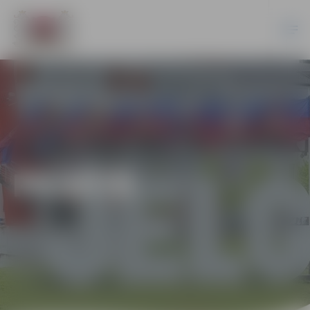
PILSĒTĀ