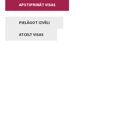
APSTIPRINĀT VISAS
PIELĀGOT IZVĒLI
ATCELT VISAS
Kontakti
Jelgavas valstpilsētas pašvaldība
Lielā iela 11, Jelgava, LV-3001
+371 63005522
pasts@jelgava.lv