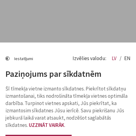
Izvēlies valodu:
LV
EN
Iestatījumi
Paziņojums par sīkdatnēm
Šī tīmekļa vietne izmanto sīkdatnes. Piekrītot sīkdatņu
izmantošanai, tiks nodrošināta tīmekļa vietnes optimāla
darbība. Turpinot vietnes apskati, Jūs piekrītat, ka
izmantosim sīkdatnes Jūsu ierīcē. Savu piekrišanu Jūs
jebkurā laikā varat atsaukt, nodzēšot saglabātās
sīkdatnes.
UZZINĀT VAIRĀK
.