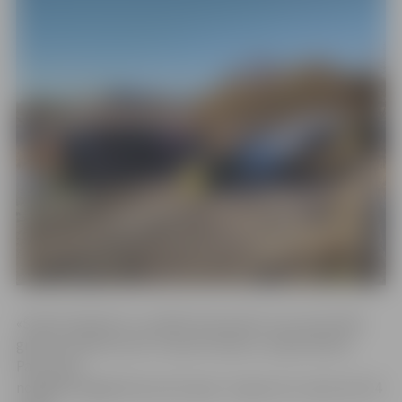
«Šobrīd objektā ir uzstādīti koka balsti, kas samontēti
gredzenveida formā. Turpinot darbus, nepieciešams
Pasta salā
nogādāt lielgabarīta jumta sijas. To garums ir aptuveni 24