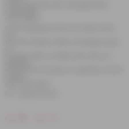
ka šie montāžas darbi varētu tikt pabeigti nākamā
mēneša beigās,»
stāsta O.Galveits.
Portāls www.jelgavasvestnesis.lv jau rakstīja, ka Pasta
salā
tiek veikta brīvdabas estrādes jumta pārseguma izbūve
virs
brīvdabas estrādes un skatītāju vietām. Darbus veic
piegādātāju
apvienība «IBK» (SIA «Kvadrum un «Igate Būve»), kas tika
izraudzīta
iepirkuma procedūrā.
Foto: «Jelgavas Vēstnesis»
Drukāt
Dalīties