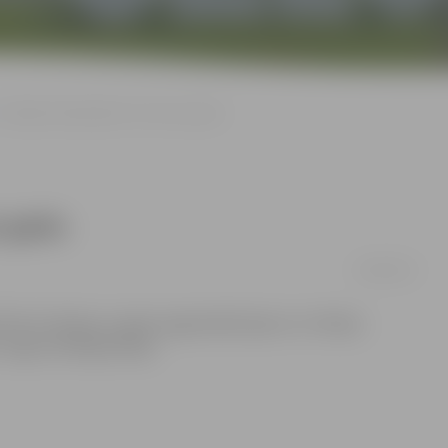
Ozollapa Vācijā paliks vēl vismaz gadu
z gadu
19/06/2012
iks Ozollapa uz gadu pagarinājis līgumu ar Vācijas
anga trešā līga Vācijā.