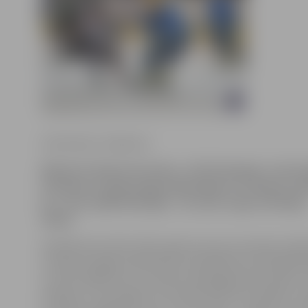
Ilze Knusle-Jankevica
Bijušais hokeja komandas «JLSS/Zemgale» uzbrucē
Ozollapa uz gadu pagarinājis līgumu ar Vācijas vi
EC», kura spēlē Oberlīgā – tā ir pēc ranga trešā līga
Vācijā.
Noslēdzoties 2011./2012. gada sezonai, komanda «Ade
izcīnījusi iespēju nākamsezon piedalīties prestižajā Vā
turnīrā «DEB Pocal», portālu www.jelgavasvestnesis.lv
hokejists. Viņš piebilst, ka izdevās labi sevi parādīt un