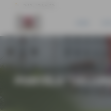
24.3 °C, 3 m/s, 46.2 %
JAUNUMI
PILSĒ
PORTĀLA “JELGAV