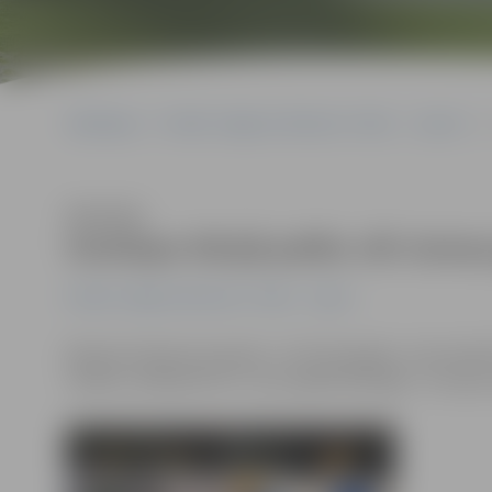
Sākumlapa
Portāla “Jelgavas Vēstnesis” arhīvs
Sports
Klausīties
Ozollapa Vācijā paliks vēl visma
Portāla “Jelgavas Vēstnesis” arhīvs
Sports
Bijušais hokeja komandas «JLSS/Zemgale» uzbrucējs Ēr
vienību «Adendorf EC», kura spēlē Oberlīgā – tā ir pēc r