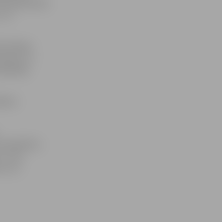
būšu pārbaudes
» tā
.Ozollapa
 vārtus un
spēlētāju
ksies
i piedalītos
», viņš
tu var