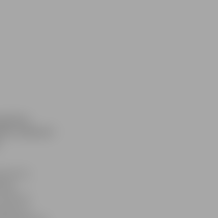
js Ēriks
enību «Adendorf
ndorf EC»
cijas
 informē
 līgums ar