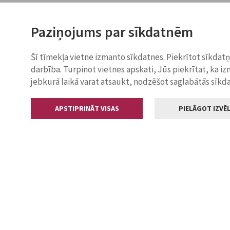
Paziņojums par sīkdatnēm
Šī tīmekļa vietne izmanto sīkdatnes. Piekrītot sīkdat
darbība. Turpinot vietnes apskati, Jūs piekrītat, ka i
jebkurā laikā varat atsaukt, nodzēšot saglabātās sīkd
APSTIPRINĀT VISAS
PIELĀGOT IZVĒL
Kontakti
Jelgavas valstp
Lielā iela 11