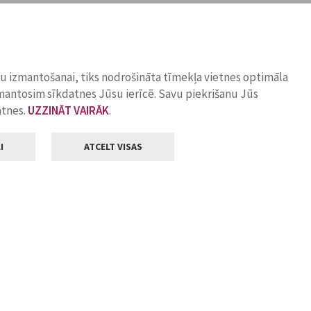
ņu izmantošanai, tiks nodrošināta tīmekļa vietnes optimāla
zmantosim sīkdatnes Jūsu ierīcē. Savu piekrišanu Jūs
atnes.
UZZINĀT VAIRĀK
.
I
ATCELT VISAS
Klientu apkalpošana
ilsētas pašvaldība
Darba laiks
, Jelgava, LV-3001
Pirmdienās
8.00 - 18.00