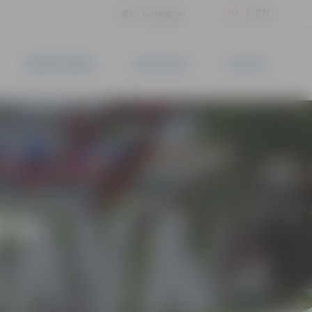
LV
EN
Iestatījumi
UZŅĒMĒJDARBĪBA
PAKALPOJUMI
KONTAKTI
ĪVS