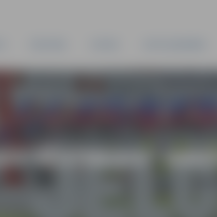
TA
PAŠVALDĪBA
IESTĀDES
KAPITĀLSABIEDRĪBAS
AS VĒSTNESIS” ARH