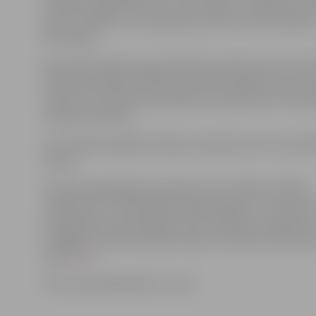
komandu pagarināts vēl uz vienu gadu. «Laikam jau 
laiku izturējis un to nopelnījis, par ko man liels prieks,
Ē.Ozollapa.
Komandas mājas lapā publicētā statistika liecina, ka Ē
Vācijas komandas sastāvā aizvadījis 19 spēles, guvis 24
veicis 24 rezultatīvas piespēles, ierindojoties 4. vietā 
vērtējuma tabulā.
Līdz mēneša beigām hokejists atpūtīsies, bet tad atsā
treniņi.
Portāls www.jelgavasvestnesis.lv jau rakstīja, ka Ēriks
«Adendorf EC» pievienojās šī gada sākumā – tā vietā, la
ātrslidošanas sacensībās pa trasi «Red Bull Crashed Ice
izvēlējās turpināt hokejista karjeru Vācijas klubā. Raks
izlasīt
šeit
.
Foto: www.adendorfer-ec.com