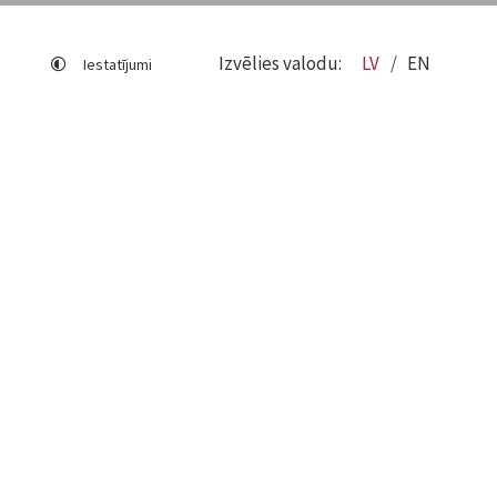
Izvēlies valodu:
LV
EN
Iestatījumi
Lapas karte
Viegli lasīt
Sociālo mediju lietošana