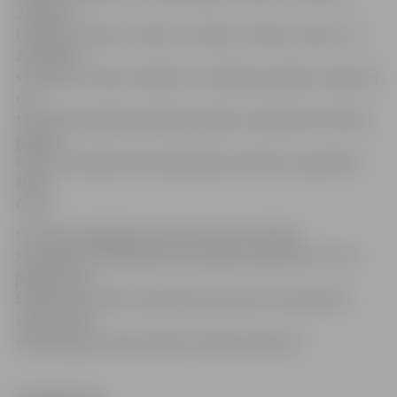
Jelgavas,
Lielupes, Majoru, Dubultu, Olaines, Slokas, Vaivaru un
Zolitūdes
stacijās. Šīs vietas izvēlētas, izvērtējot pasažieru plūsmas
un
tehniskās iespējas pabeigt projekta realizāciju līdz 2015.
gadam,
informē Latvijas dzelzceļa Mediju attiecību speciālists
Māris
Ozols.
Portāls www.jelgavasvestnesis.lv jau rakstīja,
ka pašlaik vēl tiek gatavots projekta pieteikums, kurš
jāapstiprina
Eiropas Komisijai. Savukārt jauno peronu būvniecību
varētu sākt
nākamā gada vasarā, plāno Latvijas dzelzceļš.