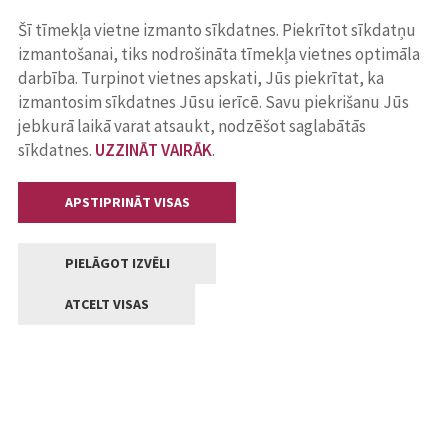
Šī tīmekļa vietne izmanto sīkdatnes. Piekrītot sīkdatņu
izmantošanai, tiks nodrošināta tīmekļa vietnes optimāla
darbība. Turpinot vietnes apskati, Jūs piekrītat, ka
izmantosim sīkdatnes Jūsu ierīcē. Savu piekrišanu Jūs
jebkurā laikā varat atsaukt, nodzēšot saglabātās
sīkdatnes.
UZZINĀT VAIRĀK
.
APSTIPRINĀT VISAS
PIELĀGOT IZVĒLI
ATCELT VISAS