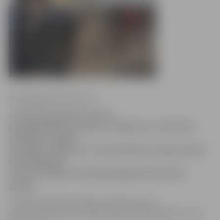
www.jelgavasvestnesis.lv
«Latvijas dzelzceļš» peronu
paaugstināšanas darbus 13 Jelgavas un Jūrmalas
dzelzceļa stacijās,
tai skaitā, Jelgavas un Cukurfabrikas stacijās, plāno
sākt nākamajā
vasarā. Projekta realizācija jāpabeidz līdz 2015.
gadam.
Latvijas dzelzceļš norāda, ka sliežu ceļu un
peronu pārbūves rezultātā nedaudz palēnināsies kravu