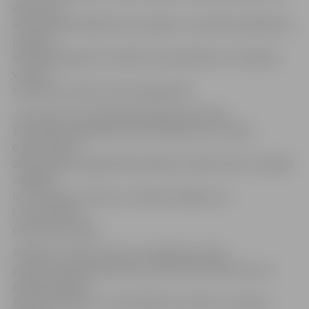
aprite, kas
ietekmēs pārvadāto kravu apjomu, savukārt pasažieriem
projekta
realizācijas gaitā var nākties samierināties ar izmaiņām
vilcienu
satiksmē un pieturvietu pieejamībā.
Jau ziņots, ka, izmantojot pieejamo Eiropas
Savienības Kohēzijas fonda finansējumu, Latvijas
dzelzceļš līdz
2015. gadam paaugstinās pasažieru platformas 13 stacijās
Jelgavas
un Jūrmalas virzienos, tai skaitā Jelgavas un
Cukurfabrikas
dzelzceļa stacijās.
Pasažieru infrastruktūras uzlabošanas plāni
paredz paaugstināt peronus līdz 55 centimetriem no
sliedes galviņas
Babītes, Bulduru, Cukurfabrikas, Dzintaru, Imantas,