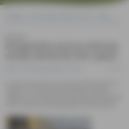
Sākumlapa
Portāla “Jelgavas Vēstnesis” arhīvs
Pilsētā
Paaugstinātos peronus dzelzceļa stacijās izbūvēs līdz 2015. gadam
Klausīties
Paaugstinātos peronus dzelzceļa
stacijās izbūvēs līdz 2015. gadam
14/05/2013
Pilsētā
Portāla “Jelgavas Vēstnesis” arhīvs
«Latvijas dzelzceļš» peronu paaugstināšanas darbus 13
Jelgavas un Jūrmalas dzelzceļa stacijās, tai skaitā,
Jelgavas un Cukurfabrikas stacijās, plāno sākt nākamajā
vasarā. Projekta realizācija jāpabeidz līdz 2015. gadam.