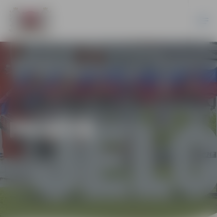
PILSĒTĀ