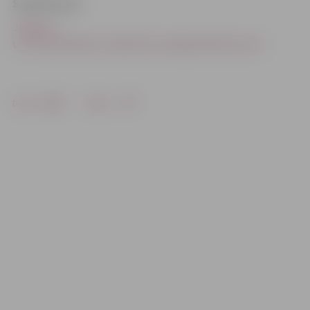
Saistītā ziņa:
Jelgavas
un Cukurfabrikas stacijās būs paaugstinātie peroni
Drukāt
Dalīties