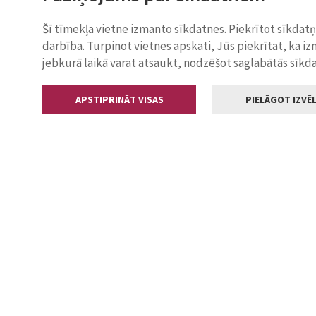
Šī tīmekļa vietne izmanto sīkdatnes. Piekrītot sīkdat
darbība. Turpinot vietnes apskati, Jūs piekrītat, ka i
jebkurā laikā varat atsaukt, nodzēšot saglabātās sīkd
APSTIPRINĀT VISAS
PIELĀGOT IZVĒL
Kontakti
Jelgavas valstp
Lielā iela 11
+371 630055
pasts@jelga