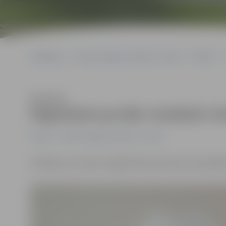
Sākumlapa
Portāla “Jelgavas Vēstnesis” arhīvs
Pilsētā
Klausīties
Pagrieziens pa labi «izmaksā» kr
Pilsētā
Portāla “Jelgavas Vēstnesis” arhīvs
Svētdien, 20. martā, Jelgavā tika aizturēts autovadītā