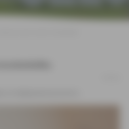
Pagrieziens pa labi «izmaksā» kriminālatbildību
iminālatbildību
22/03/2016
js, kurš mēģināja piekukuļot policistus.