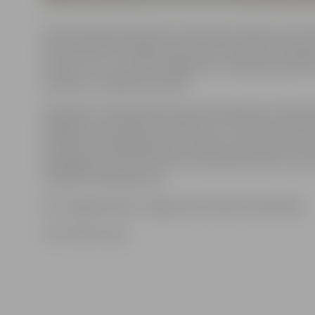
Valsts policijas pārstāve Ieva Sietniece stāsta, ka 20. 
pēc pulksten 14 Jelgavā tika apturēts kāds 1971. gadā
vīrietis, kurš, braucot pa Rīgas ielu, neievēroja ceļa z
prasības un nogriezās pa labi.
Saskaņā ar Latvijas Administratīvo pārkāpumu kodeks
pārkāpumu paredzēts sods 30 eiro. Lai netiktu nofor
administratīvā pārkāpuma protokols, apturētais auto
piedāvāja policistiem 20 eiro. Viņš tika aizturēts un pr
uzsākts kriminālprocess.
Šis ir šogad piektais Jelgavā aizturētais kukuļdevējs.
Foto: Raitis Supe