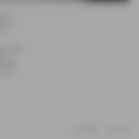
martā
 dzimis
īmes
u par šādu
mēts
vadītājs
et viņu
Drukāt
Dalīties