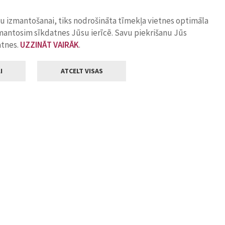
ņu izmantošanai, tiks nodrošināta tīmekļa vietnes optimāla
zmantosim sīkdatnes Jūsu ierīcē. Savu piekrišanu Jūs
atnes.
UZZINĀT VAIRĀK
.
I
ATCELT VISAS
Klientu apkalpošana
ilsētas pašvaldība
Darba laiks
, Jelgava, LV-3001
Pirmdienās
8.00 - 18.00
Otrdienās
8.00 - 17.00
22
Trešdienās
8.00 - 17.00
va.lv
Ceturtdienās
8.00 - 17.00