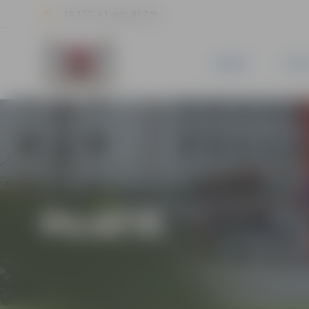
18.2 °C, 4.1 m/s, 81.2 %
JAUNUMI
PILSĒ
PILSĒTĀ