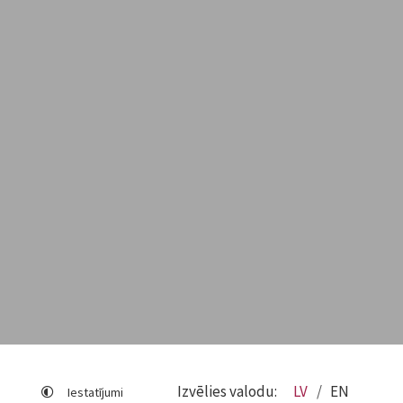
Izvēlies valodu:
LV
EN
Iestatījumi