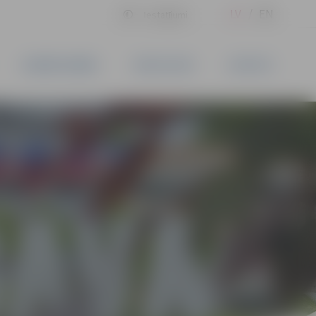
LV
EN
Iestatījumi
UZŅĒMĒJDARBĪBA
PAKALPOJUMI
KONTAKTI