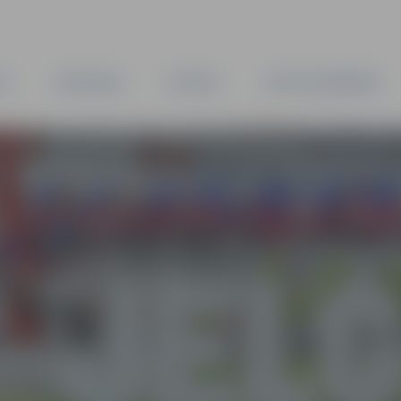
TA
PAŠVALDĪBA
IESTĀDES
KAPITĀLSABIEDRĪBAS