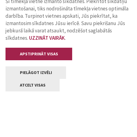
Šī tīmekļa vietne izmanto sīkdatnes. Piekrītot sīkdatņu
izmantošanai, tiks nodrošināta tīmekļa vietnes optimāla
darbība. Turpinot vietnes apskati, Jūs piekrītat, ka
izmantosim sīkdatnes Jūsu ierīcē. Savu piekrišanu Jūs
jebkurā laikā varat atsaukt, nodzēšot saglabātās
sīkdatnes.
UZZINĀT VAIRĀK
.
APSTIPRINĀT VISAS
PIELĀGOT IZVĒLI
ATCELT VISAS