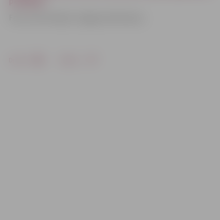
pedagogi
Foto: Ivars Veiliņš/«Jelgavas Vēstnesis»
Drukāt
Dalīties