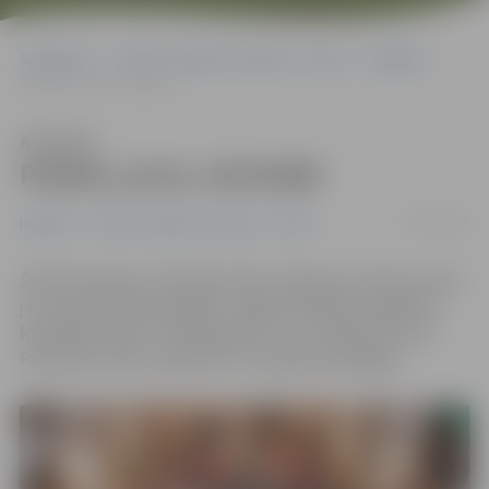
Sākumlapa
Portāla “Jelgavas Vēstnesis” arhīvs
Izglītība
Paldies, jums, skolotāji!
Klausīties
Paldies, jums, skolotāji!
05/10/2018
Izglītība
Portāla “Jelgavas Vēstnesis” arhīvs
Šodien Pasaules skolotāju dienā Jelgavas kultūras namā
jau tradicionāli pasniegtas Jelgavas pilsētas izglītības
kvalitātes balvas «Zelta grauds» un ar pilsētas domes
Pateicības rakstu apbalvoti 37 pilsētas pedagogi.