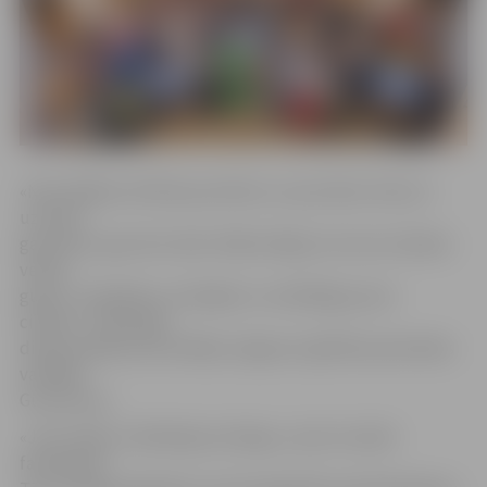
«Nav lielākas vērtības par bērnu un par laiku. Mums ir
uzticēts
gan bērns, gan dots laiks. Mīļie kolēģi, lai mums izdodas
veidot
gudru, empātisku, domājošu un atbildīgu jauno
cilvēku,» Skolotāju
dienas pasākumā novēlēja Jelgavas Izglītības pārvaldes
vadītāja
Gunta Auza.
«Jūsu darbs ir ārkārtīgi nozīmīgs, un jūs to darāt
fantastiski!