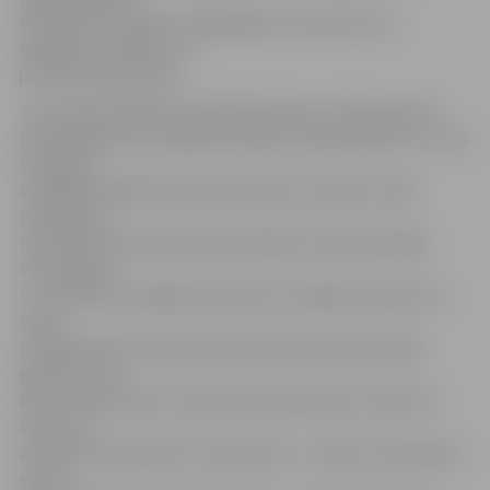
darbā un par augstu pedagoģisko meistarību un
ieguldījumu bērnu un
jauniešu izglītošanā.
Tam sekoja izglītības kvalitātes balvas «Zelta grauds»
pasniegšana, kas Jelgavā notiek jau piekto gadu. Un visus
šos gadus
vispārējās izglītības iestāžu konkursa mērķis ir bijis
nemainīgs –
motivēt skolas kvalitatīvai darbībai, konkurētspējas
veicināšanai
un izcilības sasniegšanai pilsētas, Zemgales reģiona un
valsts
mērogā. Konkursā skolas tiek vērtētas mācību gada
gaitā, aicinot
darīt vairāk nekā to nosaka valsts definētie uzdevumi
skolai. Lai
arī konkursa kritēriji ir visaptveroši – mācību sasniegumi,
skolas