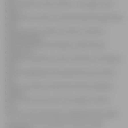
vide, sadarbība, vecāku viedokļi –, katru gadu tomēr
kāds no
kritērijiem tiek mainīts, lai mērķtiecīgi mācību gada laikā
skolas
šai jomai pievērstu lielāku uzmanību, piemēram,
iepriekšējos gados
tā ir bijusi pilsoniskā audzināšana, mākslinieciskā
darbība, zaļā
domāšana, sadarbība ar citām institūcijām, audzināšanas
darbs.
Savukārt pagājušajā mācību gadā skolas tika aicinātas
īpaši
pievērst uzmanību kompetencēs balstītas izglītības
ieviešanai
skolā. Lai arī valstī šis process vēl par gadu ir atlikts,
mūsu
skolas tam aktīvi gatavojās jau pagājušajā mācību gadā.
«Zelta grauds» tiek pasniegts trīs grupās. Šogad