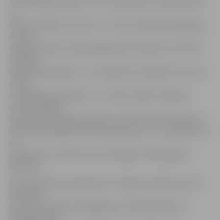
Tā ir milzīga pašatdeve, ko jūs ieguldāt savā darbā dienu
no
dienas. Paldies jums par to,» sveicot pilsētas pedagogus,
uzsvēra
Jelgavas domes priekšsēdētājs Andris Rāviņš: «Vēl tikai
nedaudz
vairāk nekā mēnesis, un Latvija ieies 101. gadā. Tas mums
uzliek
arī atbildīgu pienākumu – kā mēs veidosim nākamo
valsts simtgadi,
tās paaudzi. Skolotāju diena ir tas brīdis, kad mēs esam
izvērtējuši pagājušā mācību gada plusus un apzinājuši arī
vēl
nepaveikto. Lai šie plusi ir kā vaduguns nākamajiem
darbiem.»
Skolotāju dienas pasākumā ar Jelgavas pilsētas domes
Pateicības
rakstu tika sveikti pedagogi par mūža ieguldījumu
pedagoģiskajā