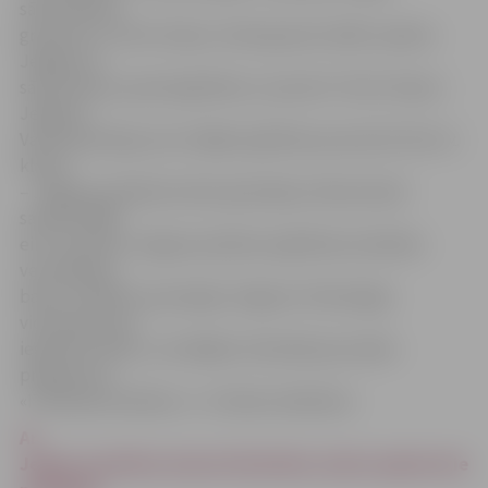
sākumskolas
grupā (no 1. līdz 6. klase) «Zelta graudu 2018» saņēma
Jelgavas 4.
sākumskola, pamatizglītības 2. posmā (7. līdz 9. klase) –
Jelgavas
Valsts ģimnāzija, bet vidējās izglītības posmā (10. līdz 12.
klase)
– Jelgavas Spīdolas Valsts ģimnāzija. Skolas balvā
saņēma 5000
eiro. Savukārt Jelgavas pilsētas izglītības kvalitātes
veicināšanas
balva un 500 eiro pasniegti Jelgavas Tehnoloģiju
vidusskolai par
ieguldīto darbu, izstrādājot tehniskās jaunrades
programmu
«IT/Inženierzinātnes» 1.–8. klašu skolēniem.
Ar
Jelgavas pilsētas domes Pateicības rakstu apbalvotie