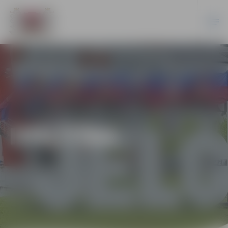
IZGLĪTĪBA