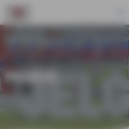
PILSĒTĀ