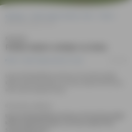
Sākumlapa
Portāla “Jelgavas Vēstnesis” arhīvs
Pilsētā
Palīdz kaķim nokāpt no koka
Klausīties
Palīdz kaķim nokāpt no koka
17/11/2015
Pilsētā
Portāla “Jelgavas Vēstnesis” arhīvs
Ugunsdzēsēji glābēji pirmdienas rītā steidzās palīgā
kādam apjukušam kaķim, kurš bija uzkāpis kokā Sarmas
ielā un pats nespēja tikt lejā.
Ilze Knusle-Jankevica
Ugunsdzēsēji glābēji pirmdienas rītā steidzās palīgā
kādam apjukušam kaķim, kurš bija uzkāpis kokā
Sarmas ielā un pats