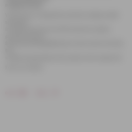
nespēja tikt lejā.
VUGD Preses un sabiedrisko attiecību nodaļas vecākā
speciāliste
Inta Šaboha informē, ka VUGD izsaukumu saņēma
pirmdien pulksten
8.48. Ugunsdzēsēji glābēji kaķi no koka nocēla. Dzīvnieks
bija
uzrāpies kopā apmēram sešu septiņu metru augstumā.
Foto: no JV arhīva
Drukāt
Dalīties