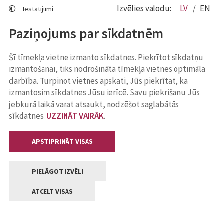
Izvēlies valodu:
LV
EN
Iestatījumi
Paziņojums par sīkdatnēm
Šī tīmekļa vietne izmanto sīkdatnes. Piekrītot sīkdatņu
izmantošanai, tiks nodrošināta tīmekļa vietnes optimāla
darbība. Turpinot vietnes apskati, Jūs piekrītat, ka
izmantosim sīkdatnes Jūsu ierīcē. Savu piekrišanu Jūs
jebkurā laikā varat atsaukt, nodzēšot saglabātās
sīkdatnes.
UZZINĀT VAIRĀK
.
APSTIPRINĀT VISAS
PIELĀGOT IZVĒLI
ATCELT VISAS