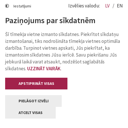
Izvēlies valodu:
LV
EN
Iestatījumi
Paziņojums par sīkdatnēm
Šī tīmekļa vietne izmanto sīkdatnes. Piekrītot sīkdatņu
izmantošanai, tiks nodrošināta tīmekļa vietnes optimāla
darbība. Turpinot vietnes apskati, Jūs piekrītat, ka
izmantosim sīkdatnes Jūsu ierīcē. Savu piekrišanu Jūs
jebkurā laikā varat atsaukt, nodzēšot saglabātās
sīkdatnes.
UZZINĀT VAIRĀK
.
APSTIPRINĀT VISAS
PIELĀGOT IZVĒLI
ATCELT VISAS