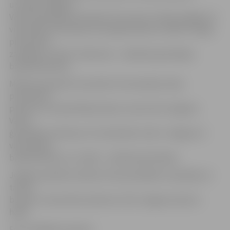
uzvarēja Jelgavas
Valsts ģimnāzijas komanda. Otro vietu izcīnīja Jelgavas 4.
vidusskolas komanda, kas spēja līderiem izrādīt cienīgu
pretestību,
zaudējot ar 22:26. Trešā vieta – Spīdolas ģimnāzijas
basketbolistiem.
Meiteņu grupā arī sacentās trīs komandas. Abas
pretinieces
pieveica un kopvērtējumā pie uzvaras tika Jelgavas
Valsts
ģimnāzijas meitenes. Arī meitenēm otrās ir Jelgavas 4.
vidusskolas
basketbolistes un trešās – Spīdolas ģimnāzija.
Jelgavas pilsētas skolēnu 44. spartakiāde turpināsies ar
tautas
bumbu 2. decembrī pulksten 13.30. Jelgavas Sporta
hallē.
Foto: Krišjānis Grantiņš