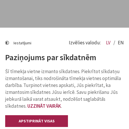
Izvēlies valodu:
LV
EN
Iestatījumi
Paziņojums par sīkdatnēm
Šī tīmekļa vietne izmanto sīkdatnes. Piekrītot sīkdatņu
izmantošanai, tiks nodrošināta tīmekļa vietnes optimāla
darbība. Turpinot vietnes apskati, Jūs piekrītat, ka
izmantosim sīkdatnes Jūsu ierīcē. Savu piekrišanu Jūs
jebkurā laikā varat atsaukt, nodzēšot saglabātās
sīkdatnes.
UZZINĀT VAIRĀK
.
APSTIPRINĀT VISAS