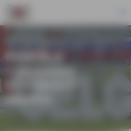
PORTĀLA
“JELGAVAS
VĒSTNESIS”
ARHĪVS