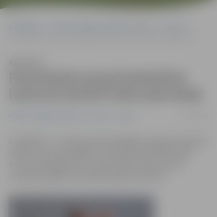
Sākumlapa
Portāla “Jelgavas Vēstnesis” arhīvs
Sports
Pamatskolas grupā basketbola laukumā dominē Valsts ģimnāzija
Klausīties
Pamatskolas grupā basketbola
laukumā dominē Valsts ģimnāzija
27/11/2014
Portāla “Jelgavas Vēstnesis” arhīvs
Sports
Ar spēlēm 8. – 9. klašu grupā noslēgušās Jelgavas pilsētas
skolēnu 44. spartakiādes sacensības basketbolā. Šajā
vecuma grupā gan zēnu, gan meiteņu konkurencē
uzvarēja Jelgavas Valsts ģimnāzijas komanda.