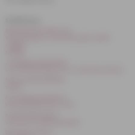
Saistītās ziņas
Basketbolā vidusskolām uzvar
Valsts ģimnāzija un 4. vidusskola; spēles tiesā BK
«Jelgava»
spēlētāji
Jaunākajā grupā basketbolā
uzvar Valsts ģimnāzijas zēni un 4. vidusskolas meitenes
Skolas sacenšas peldēšanas
stafetē
Arī vecākā grupa pierāda, ka
Valsts ģimnāzijā futbols ir cieņā
Krosā visvairāk medaļu 4.
vidusskolai un Spīdolas ģimnāzijai
Dienu sāk ar rītarosmi