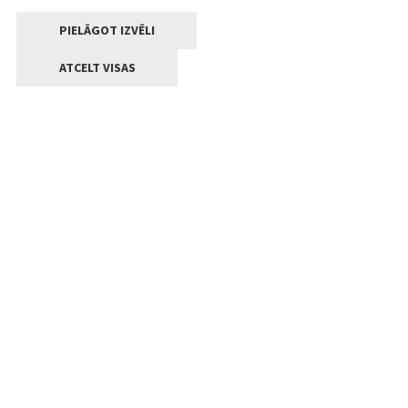
PIELĀGOT IZVĒLI
ATCELT VISAS
Kontakti
Jelgavas valstpilsētas pašvaldība
Lielā iela 11, Jelgava, LV-3001
+371 63005522
pasts@jelgava.lv