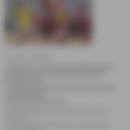
Ilze knusle-Jankevica
Ar spēlēm 8. – 9. klašu grupā noslēgušās Jelgavas
pilsētas skolēnu 44. spartakiādes sacensības
basketbolā. Šajā
vecuma grupā gan zēnu, gan meiteņu konkurencē
uzvarēja Jelgavas
Valsts ģimnāzijas komanda.
1999./2000. gadā dzimušo zēnu grupā sacentās trīs
komandas.
Uzvarot pārējās abas komandas, arī kopvērtējumā