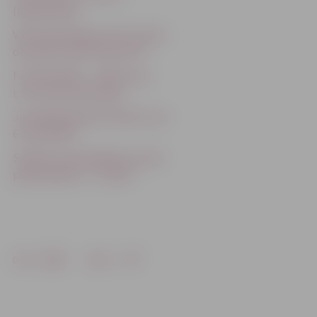
(papildināta)
Valsts ģimnāzijas puiši turpina
dominēt futbola laukumā
Futbolā (2001. – 2002. dz.g.)
uzvar Valsts ģimnāzija
Jaunākajā grupā futbolā uzvar
6. vidusskola
Skolēnu spartakiādes pirmais
pārbaudījums – futbols
Drukāt
Dalīties