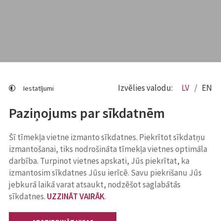
Izvēlies valodu:
LV
EN
Iestatījumi
Paziņojums par sīkdatnēm
Šī tīmekļa vietne izmanto sīkdatnes. Piekrītot sīkdatņu
izmantošanai, tiks nodrošināta tīmekļa vietnes optimāla
darbība. Turpinot vietnes apskati, Jūs piekrītat, ka
izmantosim sīkdatnes Jūsu ierīcē. Savu piekrišanu Jūs
jebkurā laikā varat atsaukt, nodzēšot saglabātās
sīkdatnes.
UZZINĀT VAIRĀK
.