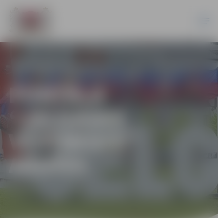
PORTĀLA
“JELGAVAS
VĒSTNESIS”
ARHĪVS