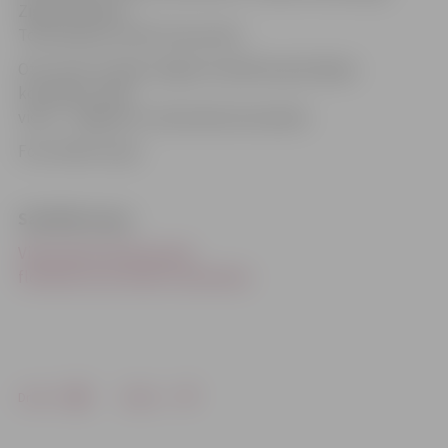
Zigurds Gindra,
Toms Pakulis, Emīls Sausserdis.
Otro vietu izcīnīja Jelgavas Spīdolas ģimnāzijas
komanda, trešā
vieta – Jelgavas 6. vidusskolas komandai.
Foto: Raitis Supe
Saistītās ziņas
Vidusskolas klašu grupā
florbolā uzvar Amatu vidusskola
Drukāt
Dalīties