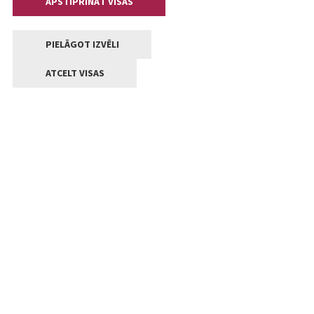
APSTIPRINĀT VISAS
PIELĀGOT IZVĒLI
ATCELT VISAS
Kontakti
Jelgavas valstpilsētas pašvaldība
Lielā iela 11, Jelgava, LV-3001
+371 63005522
pasts@jelgava.lv