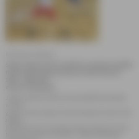
Ilze Knusle-Jankevica
Šodien Jelgavas Sporta hallē tika noskaidrota labākā
florbola komanda pamatskolas vecāko klašu jeb
1999. – 2000. gadā
dzimušo zēnu grupā.
Jelgavas pilsētas skolēnu 44. spartakiādē florbolā šajā
vecuma
grupā uzvarēja Jelgavas Valsts ģimnāzijas komanda. Tajā
spēlēja
Dāvids Pētersons, Artis Bergs, Roberts Pētersons, Alans
Mitrofanovs, Deniss Samsonovs, Jēkabs Šteinburgs,