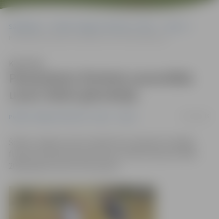
Sākumlapa
Portāla “Jelgavas Vēstnesis” arhīvs
Sports
Pamatskolu florbola sacensībās uzvar Valsts ģimnāzija
Klausīties
Pamatskolu florbola sacensībās
uzvar Valsts ģimnāzija
07/04/2015
Portāla “Jelgavas Vēstnesis” arhīvs
Sports
Šodien Jelgavas Sporta hallē tika noskaidrota labākā
florbola komanda pamatskolas vecāko klašu jeb 1999. –
2000. gadā dzimušo zēnu grupā.