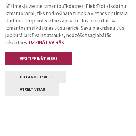
Šī tīmekļa vietne izmanto sīkdatnes. Piekrītot sīkdatņu
izmantošanai, tiks nodrošināta tīmekļa vietnes optimāla
darbība. Turpinot vietnes apskati, Jūs piekrītat, ka
izmantosim sīkdatnes Jūsu ierīcē. Savu piekrišanu Jūs
jebkurā laikā varat atsaukt, nodzēšot saglabātās
sīkdatnes.
UZZINĀT VAIRĀK
.
APSTIPRINĀT VISAS
PIELĀGOT IZVĒLI
ATCELT VISAS