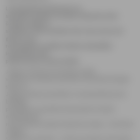
Latvijas ģimenes plānošanas un
seksuālās veselības asociācija «Papardes zieds»
šomēnes Jelgavas
skolēniem vada nodarbību ciklu «Vai es esmu tam
gatavs?» par
reproduktīvās veselības tēmām. Nodarbībās
iesaistījušies sešu
pilsētas skolu 9. klases skolēni.
Jelgavas Sociālo lietu pārvaldes vecākā
veselības veicināšanas speciāliste Linda Račika-Rezgale
stāsta, ka
Jelgavas pilsētas pašvaldība ir otrā pašvaldība (pirmā
bija Rīgas
pašvaldība), kas piedāvā visām pilsētas 9. klasēm
nodarbības par
reproduktīvās veselības tēmām bez maksas – tās finansē
Jelgavas
Sociālo lietu pārvalde –, lai liktu jauniešiem aizdomāties