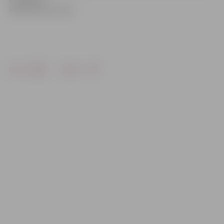
klātbūtnē nerunā.
Drukāt
Dalīties