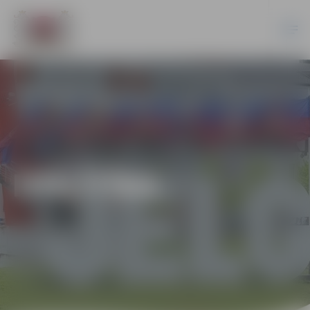
IZGLĪTĪBA