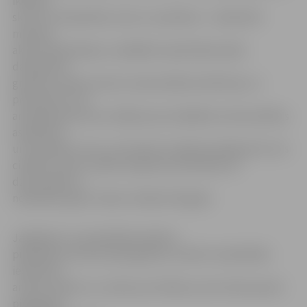
ikdienā
skar reti. Nodarbību saturs ir praktisks – skolēni 90
minūtes
aktīvi līdzdarbojas, izspēlējot iepazīšanās spēli,
darbojoties
grupās, izveido vienotu seksualitātes definīciju un
prezentē to, kā
arī pārbauda savas zināšanas par dažādiem seksualitātes
aspektiem
un noskaidro, kas un cik daudz ir jāizdara (jāiepazīst otrs
cilvēks), pirms uzsākt nopietnas attiecības vai
dzimumdzīvi,»
nodarbību gaitu stāsta L.Račika-Rezgale.
Jāpiebilst, ka nodarbībā nedrīkst
piedalīties neviens pieaugušais, lai bērni nodarbībās
iesaistītos
ar pilnu atdevi un runātu par tēmām, par kurām parasti
pieaugušo