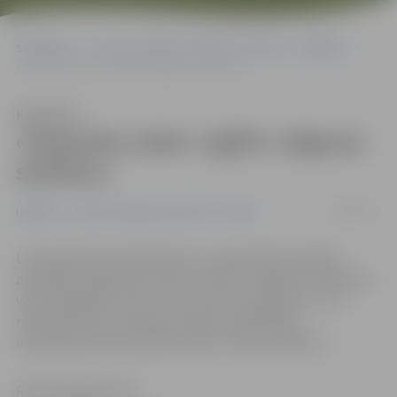
Sākumlapa
Portāla “Jelgavas Vēstnesis” arhīvs
Izglītība
«Papardes zieds» izglīto Jelgavas skolēnus
Klausīties
«Papardes zieds» izglīto Jelgavas
skolēnus
14/04/2013
Izglītība
Portāla “Jelgavas Vēstnesis” arhīvs
Latvijas ģimenes plānošanas un seksuālās veselības
asociācija «Papardes zieds» šomēnes Jelgavas skolēniem
vada nodarbību ciklu «Vai es esmu tam gatavs?» par
reproduktīvās veselības tēmām. Nodarbībās
iesaistījušies sešu pilsētas skolu 9. klases skolēni.
Ritma Gaidamoviča