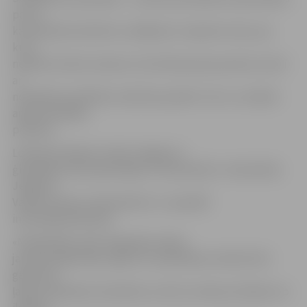
par to,
ka seksuālo attiecību uzsākšana ir nopietns solis, par
kuru
nedrīkst izlemt neviens cits kā tikai pats jaunietis, kā arī
ar
nodarbību palīdzību mācīties pateikt «nē» un uzlabot
argumentācijas
prasmes.
Lekcijas šomēnes notiek Jelgavas 1.
ģimnāzijā, Valsts ģimnāzijā, 4. vidusskolā, 5. vidusskolā,
Jelgavas
Vakara (maiņu) vidusskolā un 1. speciālā
internātpamatskolā.
«Nodarbības vada «Papardes zieda»
jaunieši izglītotāji, tāpēc šīs nodarbības notiek brīvā
gaisotnē,
ļaujot skolēniem atraisīties un brīvi runāt par tēmām, ko