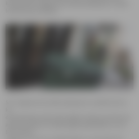
komentē SIA «Jelgavas komunālie pakalpojumi» valdes
loceklis Alvils Grīnfelds.
SIA «Jelgavas komunālie pakalpojumi» aprēķini liecina,
ka
daudzdzīvokļu māju iedzīvotājiem maksa par atkritumu
apsaimniekošanu no nākamā gada palielināsies no 2,25
līdz 2,35 eiro