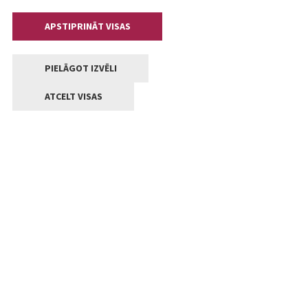
APSTIPRINĀT VISAS
PIELĀGOT IZVĒLI
ATCELT VISAS
Kontakti
Jelgavas valstpilsētas pašvaldība
Lielā iela 11, Jelgava, LV-3001
+371 63005522