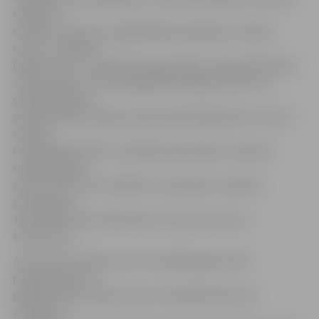
nešķiroto
sadzīves atkritumu apglabāšana poligonā un dabas
resursu nodoklis.
Dabas resursu nodoklis tiek piemērots tikai nešķirotiem
atkritumiem, kas tiek apglabāti poligonā, līdz ar to
sadārdzinājums
daudzdzīvokļu mājas vienam iedzīvotājam būs 10 centi
mēnesī.
Privātmājās 140 litru ietilpības konteinera izvešana
sadārdzināsies
par 10 centiem, bet 240 litru konteinera izvešana –
attiecīgi par
18 centiem jeb izmaksas būs 76 centi par vienu
kubikmetru.
A.Grīnfelds norāda, ka arī turpmāko gadu laikā
pakāpeniski tiks
paaugstinātas dabas resursu nodokļa likmes par
atkritumu