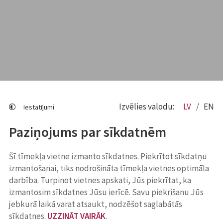
Izvēlies valodu:
LV
EN
Iestatījumi
Paziņojums par sīkdatnēm
Šī tīmekļa vietne izmanto sīkdatnes. Piekrītot sīkdatņu
izmantošanai, tiks nodrošināta tīmekļa vietnes optimāla
darbība. Turpinot vietnes apskati, Jūs piekrītat, ka
izmantosim sīkdatnes Jūsu ierīcē. Savu piekrišanu Jūs
jebkurā laikā varat atsaukt, nodzēšot saglabātās
sīkdatnes.
UZZINĀT VAIRĀK
.