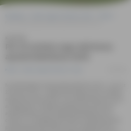
Sākumlapa
Portāla “Jelgavas Vēstnesis” arhīvs
Pilsētā
Par 10 centiem augs atkritumu apsaimniekošanas tarifs
Klausīties
Par 10 centiem augs atkritumu
apsaimniekošanas tarifs
29/12/2016
Pilsētā
Portāla “Jelgavas Vēstnesis” arhīvs
No nākamā gada Latvijā vairāk nekā divas reizes – no 12 uz
25 eiro par tonnu – paaugstināts dabas resursu nodoklis
nešķirotiem atkritumiem, un šo valdības lēmumu izjutīs
arī jelgavnieki. «Ikmēneša maksājums par atkritumu
apsaimniekošanu iedzīvotājiem palielināsies par 10
centiem,» to, kā jelgavnieku ikdienu ietekmēs Saeimas
pieņemtie grozījumi Dabas resursu nodokļa likumā,