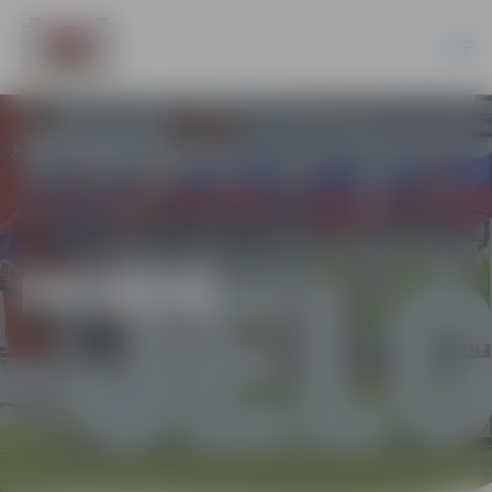
PILSĒTĀ