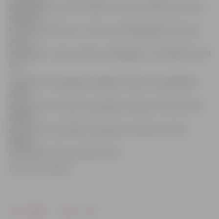
apglabāšanu: ja šobrīd dabas resursu nodoklis par tonnu
nešķirotu
sadzīves atkritumu ir 12 eiro, tad nākamgad tas būs jau
25 eiro,
2018. gadā – 35 eiro, 2019. un 2020. gadā – attiecīgi 43 un 50
eiro.
Jāpiebilst, ka poligonā «Brakšķi» šobrīd tiek apglabāti
vidēji
28 procenti no visiem ievestajiem sadzīves atkritumiem –
pārējie
pirms tam tiek atšķiroti šķirošanas stacijā un nodoti
tālākai
pārstrādei citiem uzņēmumiem.
Foto: no JV arhīva
Drukāt
Dalīties