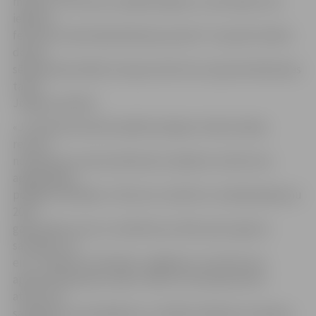
mēnesī, un 10 centu sadārdzinājums, visticamāk, tiks
iekļauts
februārī izrakstītajā rēķinā par janvāri. To paredz šodien
domes
sēdē apstiprinātās izmaiņas atkritumu apsaimniekošanas
tarifā
Jelgavas pilsētā.
«Ja atbilstoši šobrīd spēkā esošajam tarifam dabas
resursu
nodoklis par viena kubikmetra nešķirotu atkritumu
apglabāšanu
poligonā «Brakšķi» ir 58 centi, tad līdz ar nodokļa kāpumu
2017.
gadā dabas resursu nodoklis par tādu pašu apjomu
sasniegs 1,21
eiro,» skaidro A.Grīnfelds, atgādinot, ka atkritumu
apsaimniekošanas maksu veido trīs komponentes –
atkritumu
savākšanas, pārvadāšanas un dalītās vākšanas izmaksas;