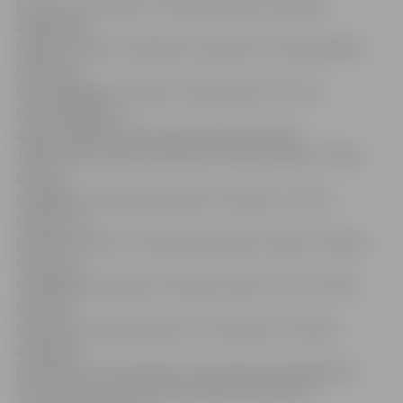
procenti no pilsētas teritorijas pakļauta augstam
applūšanas
riskam, nodarot zaudējumus pilsētai un iedzīvotājiem.
Atbilstoši
šiem rādītājiem Jelgava uzskatāma par vienu no
viskritiskākajām
apdzīvotajām vietām upes baseina teritorijā.
Tāpēc tapa projekta pieteikums Vides fondam «Plūdu
draudu
modelēšana Jelgavas pilsētas teritorijā». S.Lūriņa
skaidro, ka
projekta mērķis ir izveidot pamatdatus plūdu situāciju
riska zonu
modelēšanai pilsētas teritorijā, lai pēc tam tos varētu
izmantot
katastrofu prognozēšanai un novēršanai, teritoriju
attīstības
plānošanai, kā arī objektu būvniecības projektēšanai.
Tas nozīmē, ka līdz rudenim jātop kartei, kurā