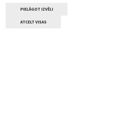
PIELĀGOT IZVĒLI
ATCELT VISAS
Kontakti
Jelgavas valstpilsētas pašvaldība
Lielā iela 11, Jelgava, LV-3001
+371 63005522
pasts@jelgava.lv
Klientu apkalpošana