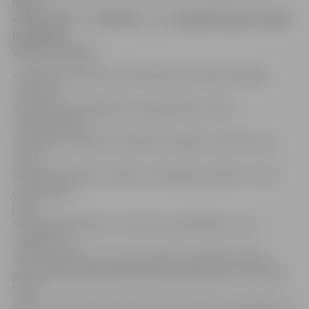
balvu
«Ābols 2007» – 10 000 latu –, ko pagājušā gada nogalē
pasniedza
Vides ministrija.
«Jelgavas Vēstnesis» jau rakstīja, ka šo balvu ik gadu
ministrija
pasniedz pašvaldībām par ieguldījumu vides
infrastruktūras
attīstībā un dabas aizsardzībā. Jelgava uzvaras laurus
plūca,
sekmīgi realizējot vairākus vērienīgus projektus vides
aizsardzības
jomā.
Svarīgi gan piebilst, ka šo balvu pašvaldība uzreiz
neiegūst kā
finanšu līdzekļus, kas tiek ieskaitīti kopējā budžetā, –
pašvaldībai ir jāizstrādā projekta pieteikums, ko izskata
Vides
fonds, un tikai tad, kad tas atzīts par labu, pašvaldība var