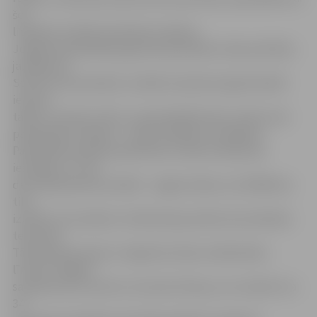
šos
līdzekļus iztērēt konkrētam mērķim.
Jelgavas pašvaldības galvenā speciāliste vides politikas
jautājumos
Solvita Lūriņa skaidro, ka šāds nosacījums galvenokārt
ieviests
tāpēc, lai sekotu līdzi, vai pašvaldība balvu izlieto tam
paredzētam mērķim – vides problēmu risināšanai.
Pašvaldība projekta pieteikumu Vides fondam jau
iesniegusi, un tas
devis apstiprinošu atbildi – tagad zināms, ka 10 000 latu
tiks
iztērēti, lai izveidotu trīsdimensiju plūdu karti pilsētas
teritorijai.
Tā kā pavasara palu un ilgstošu lietavu laikā ūdens
līmenis Jelgavā
sasniedz ap 2,5 metrus virs jūras līmeņa, var uzskatīt, ka
34