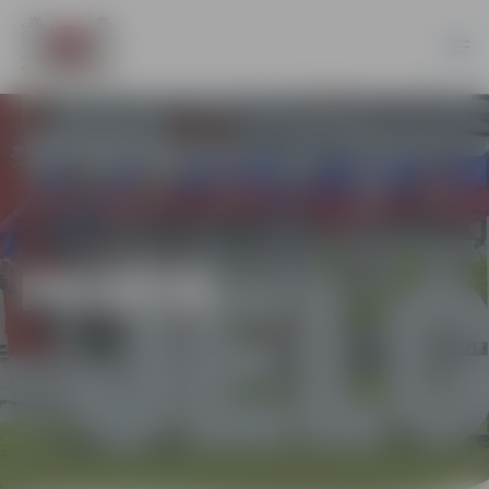
PILSĒTĀ