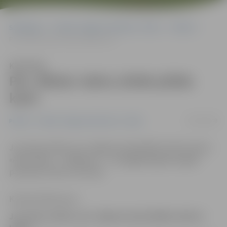
Sākumlapa
Portāla “Jelgavas Vēstnesis” arhīvs
Pilsētā
Par «Ābola» balvu zīmēs plūdu karti
Klausīties
Par «Ābola» balvu zīmēs plūdu
karti
09/01/2008
Pilsētā
Portāla “Jelgavas Vēstnesis” arhīvs
Jau tapis zināms, kur Jelgavas pašvaldība izlietos balvu
«Ābols 2007» – 10 000 latu –, ko pagājušā gada nogalē
pasniedza Vides ministrija.
Kristīne Pētersone
Jau tapis zināms, kur Jelgavas pašvaldība izlietos