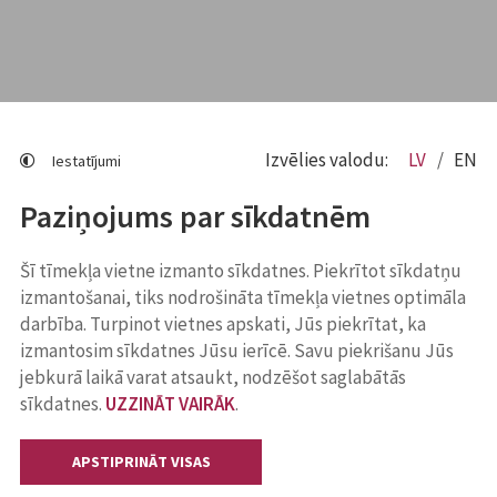
Izvēlies valodu:
LV
EN
Iestatījumi
Paziņojums par sīkdatnēm
Šī tīmekļa vietne izmanto sīkdatnes. Piekrītot sīkdatņu
izmantošanai, tiks nodrošināta tīmekļa vietnes optimāla
darbība. Turpinot vietnes apskati, Jūs piekrītat, ka
izmantosim sīkdatnes Jūsu ierīcē. Savu piekrišanu Jūs
jebkurā laikā varat atsaukt, nodzēšot saglabātās
sīkdatnes.
UZZINĀT VAIRĀK
.
APSTIPRINĀT VISAS