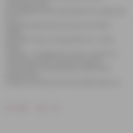
trīsdimensiju attēlā
būs atspoguļotas plūdu apdraudētās vietas. Iegūtie dati
ļaus ne
tikai apzināt applūstošās teritorijas, bet modelēt
dažādus
applūšanas variantus, tā prognozējot risku – ūdens
līmeņa
svārstības – un laicīgi ļaujot to novērst – apzināt, kur
nepieciešams izveidot caurtekas vai dambjus.
S.Lūriņa piebilst, ka pašvaldība jau aizsākusi pāris
projektu plūdu
situācijas novērtēšanā, taču šis būs papildu ieguvums.
Drukāt
Dalīties